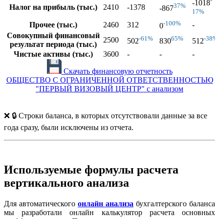
-
-1018
37%
Налог на прибыль (тыс.)
2410
-1378
-867
17%
-100%
Прочее (тыс.)
2460
312
-
0
Совокупный финансовый
-61%
65%
-38%
2500
502
830
512
результат периода (тыс.)
Чистые активы (тыс.)
3600
-
-
-
Скачать финансовую отчетность
ОБЩЕСТВО С ОГРАНИЧЕННОЙ ОТВЕТСТВЕННОСТЬЮ
"ПЕРВЫЙ ВИЗОВЫЙ ЦЕНТР" с анализом
❌ 🔒 Строки баланса, в которых отсутствовали данные за все
года сразу, были исключены из отчета.
Используемые формулы расчета
вертикального анализа
Для автоматического
онлайн анализа
бухгалтерского баланса
мы разработали онлайн калькулятор расчета основных