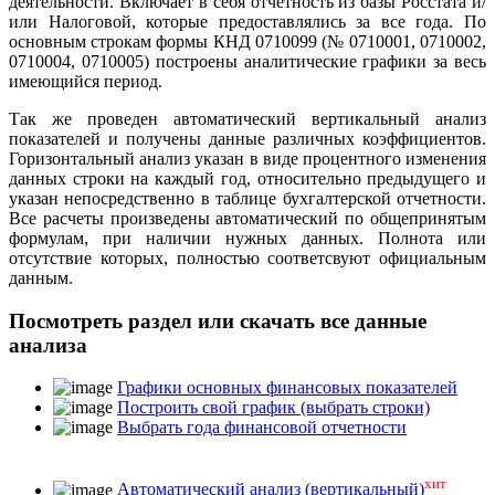
деятельности. Включает в себя отчетность из базы Росстата и/
или Налоговой, которые предоставлялись за все года. По
основным строкам формы КНД 0710099 (№ 0710001, 0710002,
0710004, 0710005) построены аналитические графики за весь
имеющийся период.
Так же проведен автоматический вертикальный анализ
показателей и получены данные различных коэффициентов.
Горизонтальный анализ указан в виде процентного изменения
данных строки на каждый год, относительно предыдущего и
указан непосредственно в таблице бухгалтерской отчетности.
Все расчеты произведены автоматический по общепринятым
формулам, при наличии нужных данных. Полнота или
отсутствие которых, полностью соответсвуют официальным
данным.
Посмотреть раздел или скачать все данные
анализа
Графики основных финансовых показателей
Построить свой график (выбрать строки)
Выбрать года финансовой отчетности
хит
Автоматический анализ (вертикальный)