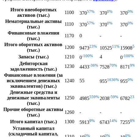
Итого внеоборотных
57%
0%
0%
1100
370
370
370
активов (тыс.)
Нематериальные активы
57%
0%
0%
1110
370
370
370
(тыс.)
Финансовые вложения
1170
0
-
-
(тыс.)
Итого оборотных активов
23%
11%
5
1200
9473
10525
15908
(тыс.)
-100%
-100%
Запасы (тыс.)
1210
4
0
0
Дебиторская
-36%
70%
9%
1230
4433
7528
8171
задолженность (тыс.)
Финансовые вложения (за
1636%
0%
исключением денежных
1240
55
955
955
эквивалентов) (тыс.)
Денежные средства и
559%
-59%
23
денежные эквиваленты
1250
4985
2038
6782
(тыс.)
Прочие оборотные активы
1260
-
-
-
(тыс.)
9%
14%
8%
Итого капитал (тыс.)
1300
5913
6743
7255
Уставный капитал
(складочный капитал,
0%
0%
0%
1310