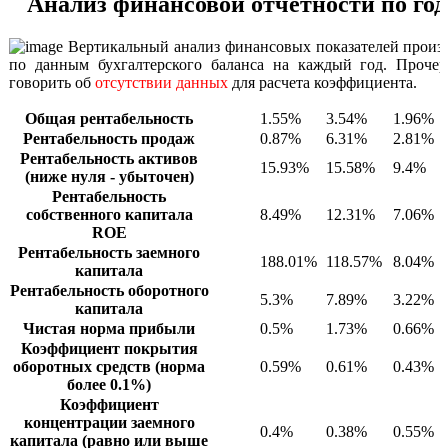
Анализ финансовой отчетности по го
Вертикальный анализ финансовых показателей произв
по данным бухгалтерского баланса на каждый год. Прочер
говорить об
отсутствии данных
для расчета коэффициента.
Общая рентабельность
1.55%
3.54%
1.96%
Рентабельность продаж
0.87%
6.31%
2.81%
Рентабельность активов
15.93%
15.58%
9.4%
(ниже нуля - убыточен)
Рентабельность
собственного капитала
8.49%
12.31%
7.06%
ROE
Рентабельность заемного
188.01%
118.57%
8.04%
капитала
Рентабельность оборотного
5.3%
7.89%
3.22%
капитала
Чистая норма прибыли
0.5%
1.73%
0.66%
Коэффициент покрытия
оборотных средств (норма
0.59%
0.61%
0.43%
более 0.1%)
Коэффициент
концентрации заемного
0.4%
0.38%
0.55%
капитала (равно или выше