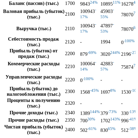
24%
11%
4
Баланс (пассив) (тыс.)
1700
9843
10895
16278
-
-
Валовая прибыль (убыток)
100943
45903
7
2100
78070
(тыс.)
17%
55%
-
-
100943
47897
6
Выручка (тыс.)
2110
78070
17%
53%
Себестоимость продаж
-100%
2120
-
1994
0
(тыс.)
Прибыль (убыток) от
-69%
244%
-27
2200
879
3020
2196
продаж (тыс.)
-
-
Коммерческие расходы
100064
42883
7
2210
75874
(тыс.)
14%
57%
Управленческие расходы
-100%
2220
-
-
0
(тыс.)
Прибыль (убыток) до
-45%
8%
-10
2300
1568
1697
1530
налогообложения (тыс.)
Проценты к получению
2320
-
-
-
(тыс.)
144%
-73%
-13%
Прочие доходы (тыс.)
2340
1389
379
330
30%
143%
-41%
Прочие расходы (тыс.)
2350
700
1702
996
Чистая прибыль (убыток)
-61%
65%
-38%
2400
502
830
512
(тыс.)