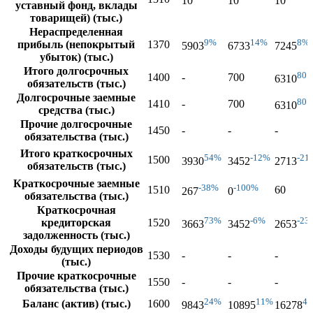
10
10
10
уставный фонд, вклады
товарищей) (тыс.)
Нераспределенная
9%
14%
8%
прибыль (непокрытый
1370
5903
6733
7245
убыток) (тыс.)
Итого долгосрочных
80
1400
-
700
6310
обязательств (тыс.)
Долгосрочные заемные
80
1410
-
700
6310
средства (тыс.)
Прочие долгосрочные
1450
-
-
-
обязательства (тыс.)
Итого краткосрочных
54%
-12%
-21
1500
3930
3452
2713
обязательств (тыс.)
Краткосрочные заемные
-38%
-100%
1510
60
267
0
обязательства (тыс.)
Краткосрочная
73%
-6%
-23
кредиторская
1520
3663
3452
2653
задолженность (тыс.)
Доходы будущих периодов
1530
-
-
-
(тыс.)
Прочие краткосрочные
1550
-
-
-
обязательства (тыс.)
24%
11%
4
Баланс (актив) (тыс.)
1600
9843
10895
16278