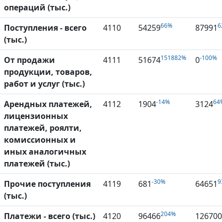
операций (тыс.)
66%
6
Поступления - всего
4110
54259
87991
(тыс.)
151882%
-100%
От продажи
4111
51674
0
продукции, товаров,
работ и услуг (тыс.)
-14%
64
Арендных платежей,
4112
1904
3124
лицензионных
платежей, роялти,
комиссионных и
иных аналогичных
платежей (тыс.)
-30%
9
Прочие поступления
4119
681
64651
(тыс.)
204%
Платежи - всего (тыс.)
4120
96466
126700