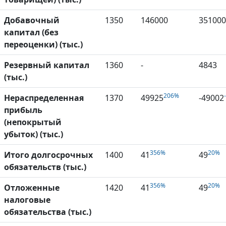
Добавочный
1350
146000
351000
капитал (без
переоценки) (тыс.)
Резервный капитал
1360
-
4843
(тыс.)
206%
Нераспределенная
1370
49925
-49002
прибыль
(непокрытый
убыток) (тыс.)
356%
20%
Итого долгосрочных
1400
41
49
обязательств (тыс.)
356%
20%
Отложенные
1420
41
49
налоговые
обязательства (тыс.)