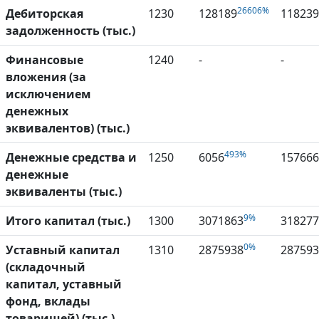
26606%
Дебиторская
1230
128189
118239
задолженность (тыс.)
Финансовые
1240
-
-
вложения (за
исключением
денежных
эквивалентов) (тыс.)
493%
Денежные средства и
1250
6056
157666
денежные
эквиваленты (тыс.)
9%
Итого капитал (тыс.)
1300
3071863
318277
0%
Уставный капитал
1310
2875938
287593
(складочный
капитал, уставный
фонд, вклады
товарищей) (тыс.)