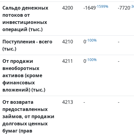
-1599%
-
Сальдо денежных
4200
-1649
-7720
потоков от
инвестиционных
операций (тыс.)
-100%
Поступления - всего
4210
0
-
(тыс.)
-100%
От продажи
4211
0
-
внеоборотных
активов (кроме
финансовых
вложений) (тыс.)
От возврата
4213
-
-
предоставленных
займов, от продажи
долговых ценных
бумаг (прав