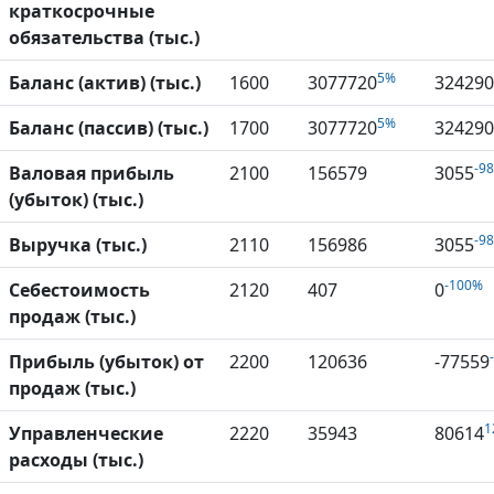
краткосрочные
обязательства (тыс.)
5%
Баланс (актив) (тыс.)
1600
3077720
324290
5%
Баланс (пассив) (тыс.)
1700
3077720
324290
-9
Валовая прибыль
2100
156579
3055
(убыток) (тыс.)
-9
Выручка (тыс.)
2110
156986
3055
-100%
Себестоимость
2120
407
0
продаж (тыс.)
Прибыль (убыток) от
2200
120636
-77559
продаж (тыс.)
1
Управленческие
2220
35943
80614
расходы (тыс.)