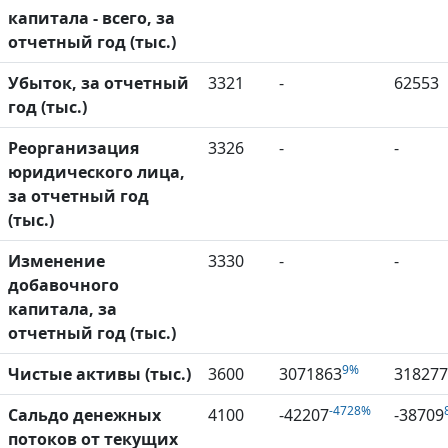
капитала - всего, за
отчетный год (тыс.)
Убыток, за отчетный
3321
-
62553
год (тыс.)
Реорганизация
3326
-
-
юридического лица,
за отчетный год
(тыс.)
Изменение
3330
-
-
добавочного
капитала, за
отчетный год (тыс.)
9%
Чистые активы (тыс.)
3600
3071863
318277
-4728%
Сальдо денежных
4100
-42207
-38709
потоков от текущих