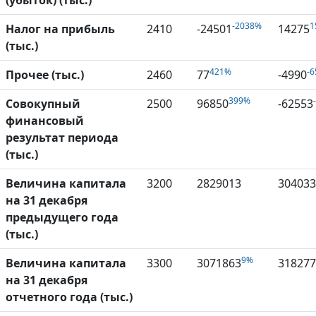
(убыток) (тыс.)
-2038%
1
Налог на прибыль
2410
-24501
14275
(тыс.)
421%
-
Прочее (тыс.)
2460
77
-4990
399%
Совокупный
2500
96850
-62553
финансовый
результат периода
(тыс.)
Величина капитала
3200
2829013
304033
на 31 декабря
предыдущего года
(тыс.)
9%
Величина капитала
3300
3071863
318277
на 31 декабря
отчетного года (тыс.)