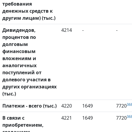
требования
денежных средств к
другим лицам) (тыс.)
Дивидендов,
4214
-
-
процентов по
долговым
финансовым
вложениям и
аналогичных
поступлений от
долевого участия в
других организациях
(тыс.)
36
Платежи - всего (тыс.)
4220
1649
7720
36
В связи с
4221
1649
7720
приобретением,