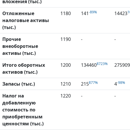
вложения (тыс.)
-89%
1
Отложенные
1180
141
14423
налоговые активы
(тыс.)
Прочие
1190
-
-
внеоборотные
активы (тыс.)
8723%
Итого оборотных
1200
134460
275909
активов (тыс.)
877%
-98%
Запасы (тыс.)
1210
215
4
Налог на
1220
-
-
добавленную
стоимость по
приобретенным
ценностям (тыс.)