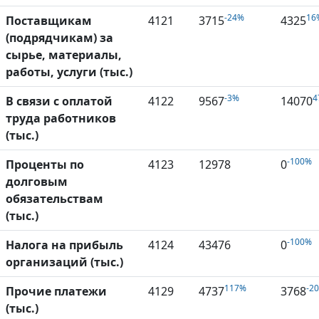
-24%
16
Поставщикам
4121
3715
4325
(подрядчикам) за
сырье, материалы,
работы, услуги (тыс.)
-3%
4
В связи с оплатой
4122
9567
14070
труда работников
(тыс.)
-100%
Проценты по
4123
12978
0
долговым
обязательствам
(тыс.)
-100%
Налога на прибыль
4124
43476
0
организаций (тыс.)
117%
-2
Прочие платежи
4129
4737
3768
(тыс.)