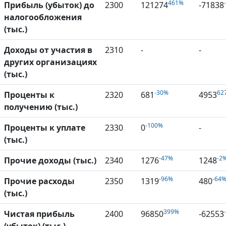
461%
Прибыль (убыток) до
2300
121274
-71838
налогообложения
(тыс.)
Доходы от участия в
2310
-
-
других организациях
(тыс.)
-30%
62
Проценты к
2320
681
4953
получению (тыс.)
-100%
Проценты к уплате
2330
0
-
(тыс.)
-47%
-2
Прочие доходы (тыс.)
2340
1276
1248
-96%
-64
Прочие расходы
2350
1319
480
(тыс.)
399%
Чистая прибыль
2400
96850
-62553