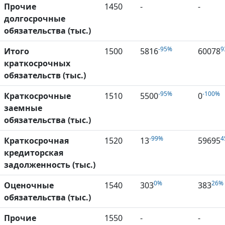
Прочие
1450
-
-
долгосрочные
обязательства (тыс.)
-95%
9
Итого
1500
5816
60078
краткосрочных
обязательств (тыс.)
-95%
-100%
Краткосрочные
1510
5500
0
заемные
обязательства (тыс.)
-99%
4
Краткосрочная
1520
13
59695
кредиторская
задолженность (тыс.)
0%
26%
Оценочные
1540
303
383
обязательства (тыс.)
Прочие
1550
-
-