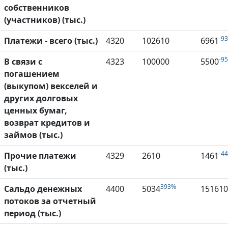
собственников
(участников) (тыс.)
-9
Платежи - всего (тыс.)
4320
102610
6961
-9
В связи с
4323
100000
5500
погашением
(выкупом) векселей и
других долговых
ценных бумаг,
возврат кредитов и
займов (тыс.)
-4
Прочие платежи
4329
2610
1461
(тыс.)
393%
Сальдо денежных
4400
5034
151610
потоков за отчетный
период (тыс.)