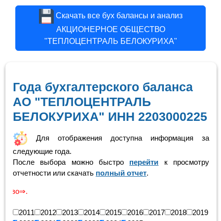
Скачать все бух балансы и анализ
АКЦИОНЕРНОЕ ОБЩЕСТВО
"ТЕПЛОЦЕНТРАЛЬ БЕЛОКУРИХА"
Года бухгалтерского баланса
АО "ТЕПЛОЦЕНТРАЛЬ
БЕЛОКУРИХА" ИНН 2203000225
Для отображения доступна информация за
следующие года.
После выбора можно быстро
перейти
к просмотру
отчетности или скачать
полный отчет
.
Скролинг
2011
2012
2013
2014
2015
2016
2017
2018
2019