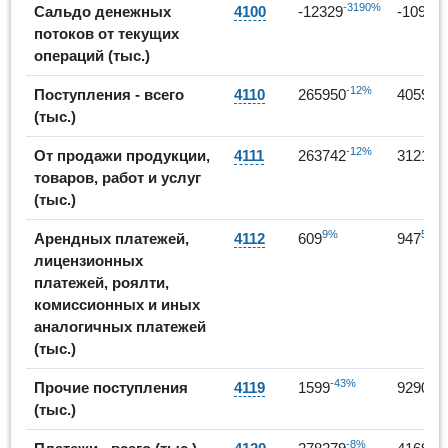
-3190%
Сальдо денежных
4100
-12329
-10955
потоков от текущих
операций (тыс.)
-12%
Поступления - всего
4110
265950
405980
(тыс.)
-12%
От продажи продукции,
4111
263742
312125
товаров, работ и услуг
(тыс.)
9%
56%
Арендных платежей,
4112
609
947
лицензионных
платежей, роялти,
комиссионных и иных
аналогичных платежей
(тыс.)
-43%
5
Прочие поступления
4119
1599
92908
(тыс.)
-8%