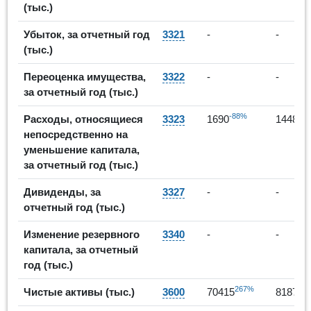
(тыс.)
Убыток, за отчетный год
3321
-
-
(тыс.)
Переоценка имущества,
3322
-
-
за отчетный год (тыс.)
-88%
-1
Расходы, относящиеся
3323
1690
1448
непосредственно на
уменьшение капитала,
за отчетный год (тыс.)
Дивиденды, за
3327
-
-
отчетный год (тыс.)
Изменение резервного
3340
-
-
капитала, за отчетный
год (тыс.)
267%
1
Чистые активы (тыс.)
3600
70415
81875