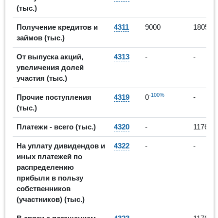
(тыс.)
Получение кредитов и
4311
9000
180500
займов (тыс.)
От выпуска акций,
4313
-
-
увеличения долей
участия (тыс.)
-100%
Прочие поступления
4319
0
-
(тыс.)
Платежи - всего (тыс.)
4320
-
11761
На уплату дивидендов и
4322
-
-
иных платежей по
распределению
прибыли в пользу
собственников
(участников) (тыс.)