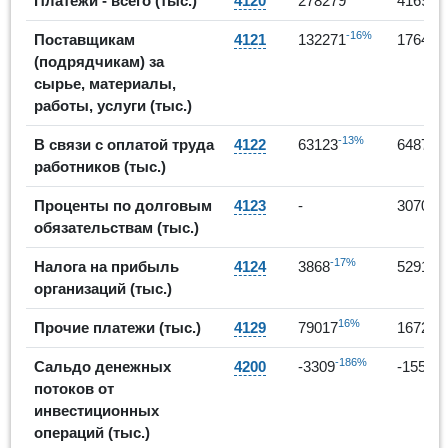
Платежи - всего (тыс.)
4120
278279
416935
-16%
Поставщикам
4121
132271
176467
(подрядчикам) за
сырье, материалы,
работы, услуги (тыс.)
-13%
3
В связи с оплатой труда
4122
63123
64872
работников (тыс.)
Проценты по долговым
4123
-
3070
обязательствам (тыс.)
-17%
37
Налога на прибыль
4124
3868
5291
организаций (тыс.)
16%
Прочие платежи (тыс.)
4129
79017
167235
-186%
Сальдо денежных
4200
-3309
-15566
потоков от
инвестиционных
операций (тыс.)