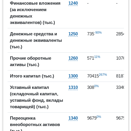
Финансовые вложения
1240
-
-
(за исключением
денежных
эквивалентов) (тыс.)
-90%
28
Денежные средства и
1250
735
2854
денежные эквиваленты
(тыс.)
11%
88
Прочие оборотные
1260
571
1076
активы (тыс.)
267%
1
Итого капитал (тыс.)
1300
70415
81875
0%
98
Уставный капитал
1310
308
3340
(складочный капитал,
уставный фонд, вклады
товарищей) (тыс.)
0%
0%
Переоценка
1340
9679
9679
внеоборотных активов
(тыс.)