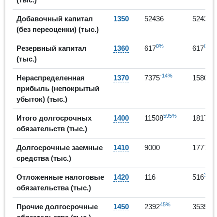
0
Добавочный капитал
1350
52436
52436
(без переоценки) (тыс.)
0%
0%
Резервный капитал
1360
617
617
(тыс.)
-14%
1
Нераспределенная
1370
7375
15803
прибыль (непокрытый
убыток) (тыс.)
595%
Итого долгосрочных
1400
11508
181790
обязательств (тыс.)
Долгосрочные заемные
1410
9000
177739
средства (тыс.)
345
Отложенные налоговые
1420
116
516
обязательства (тыс.)
45%
48
Прочие долгосрочные
1450
2392
3535