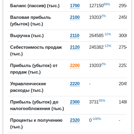
89%
Баланс (пассив) (тыс.)
1700
127150
295420
2%
2
Валовая прибыль
2100
19203
24580
(убыток) (тыс.)
-11%
Выручка (тыс.)
2110
264585
300055
-12%
Себестоимость продаж
2120
245382
275475
(тыс.)
2%
1
Прибыль (убыток) от
2200
19203
22535
продаж (тыс.)
Управленческие
2220
-
2045
расходы (тыс.)
55%
2
Прибыль (убыток) до
2300
3731
14808
налогообложения (тыс.)
-100%
Проценты к получению
2320
0
-
(тыс.)