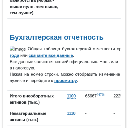
банкротства (норма -
выше нуля, чем выше,
тем лучше)
Бухгалтерская отчетность
Общая таблица бухгалтерской отчетности орган
года
или
скачайте все данные
.
Все данные являются копией официальных. Ноль или проче
в налоговую.
Нажав на номер строки, можно отобразить изменение по
нужные и перейдите к
просмотру
.
447%
Итого внеоборотных
1100
65667
222540
активов (тыс.)
Нематериальные
1110
-
-
активы (тыс.)