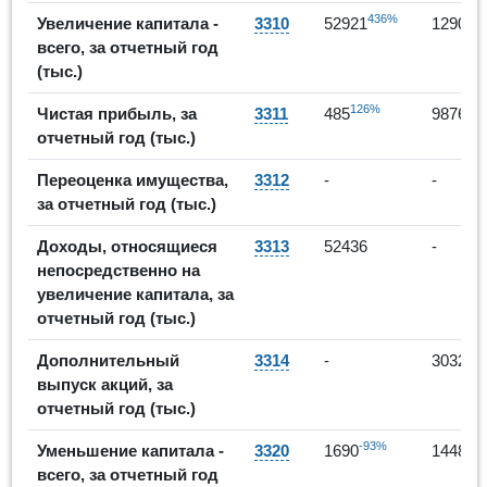
436%
-
Увеличение капитала -
3310
52921
12908
всего, за отчетный год
(тыс.)
126%
19
Чистая прибыль, за
3311
485
9876
отчетный год (тыс.)
Переоценка имущества,
3312
-
-
за отчетный год (тыс.)
Доходы, относящиеся
3313
52436
-
непосредственно на
увеличение капитала, за
отчетный год (тыс.)
Дополнительный
3314
-
3032
выпуск акций, за
отчетный год (тыс.)
-93%
-1
Уменьшение капитала -
3320
1690
1448
всего, за отчетный год