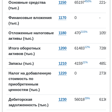
450%
Основные средства
1150
65197
221481
(тыс.)
Финансовые вложения
1170
0
-
(тыс.)
215%
12
Отложенные налоговые
1180
470
1059
активы (тыс.)
12%
1
Итого оборотных
1200
61483
72880
активов (тыс.)
11%
17
Запасы (тыс.)
1210
4159
4852
Налог на добавленную
1220
0
2738
стоимость по
приобретенным
ценностям (тыс.)
29%
1
Дебиторская
1230
56018
61360
задолженность (тыс.)