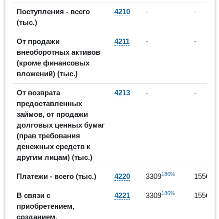
Поступления - всего
4210
-
-
(тыс.)
От продажи
4211
-
-
внеоборотных активов
(кроме финансовых
вложений) (тыс.)
От возврата
4213
-
-
предоставленных
займов, от продажи
долговых ценных бумаг
(прав требования
денежных средств к
другим лицам) (тыс.)
186%
Платежи - всего (тыс.)
4220
3309
155665
186%
В связи с
4221
3309
155665
приобретением,
созданием,