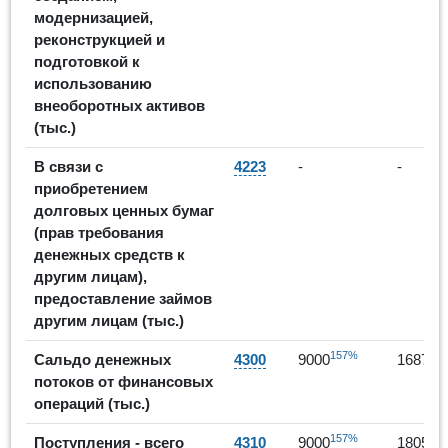
модернизацией,
реконструкцией и
подготовкой к
использованию
внеоборотных активов
(тыс.)
В связи с
4223
-
-
приобретением
долговых ценных бумаг
(прав требования
денежных средств к
другим лицам),
предоставление займов
другим лицам (тыс.)
157%
Сальдо денежных
4300
9000
168739
потоков от финансовых
операций (тыс.)
157%
Поступления - всего
4310
9000
180500