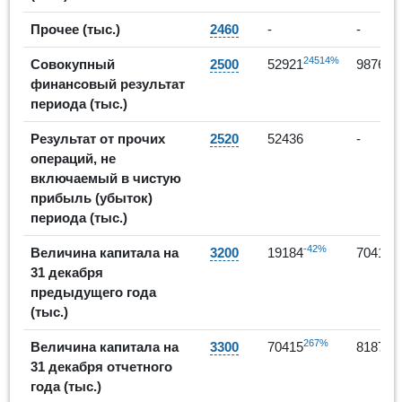
Прочее (тыс.)
2460
-
-
24514%
-8
Совокупный
2500
52921
9876
финансовый результат
периода (тыс.)
Результат от прочих
2520
52436
-
операций, не
включаемый в чистую
прибыль (убыток)
периода (тыс.)
-42%
2
Величина капитала на
3200
19184
70415
31 декабря
предыдущего года
(тыс.)
267%
1
Величина капитала на
3300
70415
81875
31 декабря отчетного
года (тыс.)