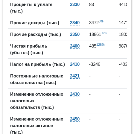
52
Проценты к уплате
2330
83
4415
(тыс.)
0%
3
Прочие доходы (тыс.)
2340
3472
14716
-6%
-
Прочие расходы (тыс.)
2350
18861
18028
126%
19
Чистая прибыль
2400
485
9876
(убыток) (тыс.)
-5
Налог на прибыль (тыс.)
2410
-3246
-4932
Постоянные налоговые
2421
-
-
обязательства (тыс.)
Изменение отложенных
2430
-
-
налоговых
обязательств (тыс.)
Изменение отложенных
2450
-
-
налоговых активов
(тыс.)