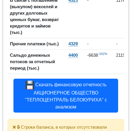
В связи с погашением
4323
-
11761
(выкупом) векселей и
других долговых
ценных бумаг, возврат
кредитов и займов
(тыс.)
Прочие платежи (тыс.)
4329
-
-
-342%
13
Сальдо денежных
4400
-6638
2119
потоков за отчетный
период (тыс.)
Скачать финансовую отчетность
АКЦИОНЕРНОЕ ОБЩЕСТВО
"ТЕПЛОЦЕНТРАЛЬ БЕЛОКУРИХА" с
анализом
❌ 🔒 Строки баланса, в которых отсутствовали