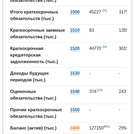
обязательства (тыс.)
-2%
-
Итого краткосрочных
1500
45227
31755
обязательств (тыс.)
15
Краткосрочные заемные
1510
83
1355
обязательства (тыс.)
-3%
-
Краткосрочная
1520
44770
30157
кредиторская
задолженность (тыс.)
Доходы будущих
1530
-
-
периодов (тыс.)
12%
-35%
Оценочные
1540
374
243
обязательства (тыс.)
Прочие краткосрочные
1550
-
-
обязательства (тыс.)
89%
Баланс (актив) (тыс.)
1600
127150
295420