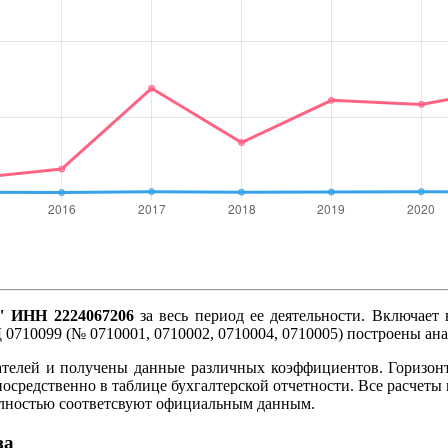
ИНН 2224067206
за весь период ее деятельности. Включает 
 0710099 (№ 0710001, 0710002, 0710004, 0710005) построены ан
ателей и получены данные различных коэффициентов. Горизон
посредственно в таблице бухгалтерской отчетности. Все расче
олностью соответсвуют официальным данным.
за