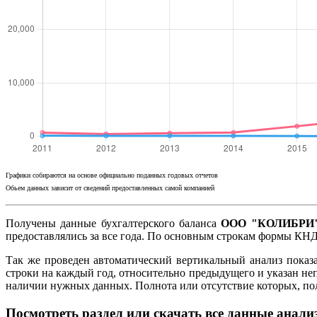
Графики собираются на основе официально поданных годовых отчетов
Обьем данных зависит от сведений предоставленных самой компанией
Получены данные бухгалтерского баланса
ООО "КОЛИБРИ" 
предоставлялись за все года. По основным строкам формы КНД
Так же проведен автоматический вертикальный анализ показ
строки на каждый год, относительно предыдущего и указан не
наличии нужных данных. Полнота или отсутствие которых, п
Посмотреть раздел или скачать все данные анали