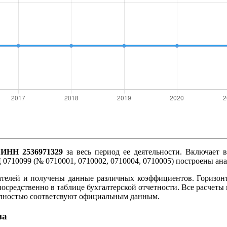
ИНН 2536971329
за весь период ее деятельности. Включает в
 0710099 (№ 0710001, 0710002, 0710004, 0710005) построены ан
ателей и получены данные различных коэффициентов. Горизон
посредственно в таблице бухгалтерской отчетности. Все расче
олностью соответсвуют официальным данным.
за