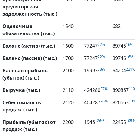
кредиторская
задолженность (тыс.)
Оценочные
1540
-
682
обязательства (тыс.)
22%
16%
Баланс (актив) (тыс.)
1600
77247
89746
22%
16%
Баланс (пассив) (тыс.)
1700
77247
89746
78%
221
Валовая прибыль
2100
19993
64204
(убыток) (тыс.)
27%
11
Выручка (тыс.)
2110
424280
890867
26%
10
Себестоимость
2120
404287
826663
продаж (тыс.)
126%
105
Прибыль (убыток) от
2200
1946
22455
продаж (тыс.)