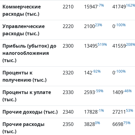
-7%
162
Коммерческие
2210
15947
41749
расходы (тыс.)
23%
-100%
Управленческие
2220
2100
0
расходы (тыс.)
519%
208
Прибыль (убыток) до
2300
13495
41559
налогообложения
(тыс.)
-92%
-100%
Проценты к
2320
142
0
получению (тыс.)
-59%
-46%
Проценты к уплате
2330
2593
1409
(тыс.)
-1%
53%
Прочие доходы (тыс.)
2340
17828
27211
0%
75%
Прочие расходы
2350
3828
6698
(тыс.)