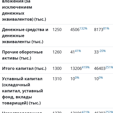
вложения (за
исключением
денежных
эквивалентов) (тыс.)
132%
81%
Денежные средства и
1250
4506
8173
денежные
эквиваленты (тыс.)
41%
-20%
Прочие оборотные
1260
41
33
активы (тыс.)
419%
251
Итого капитал (тыс.)
1300
13206
46403
0%
0%
Уставный капитал
1310
10
10
(складочный
капитал, уставный
фонд, вклады
товарищей) (тыс.)
421%
252