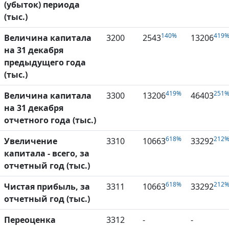
(убыток) периода
(тыс.)
140%
419
Величина капитала
3200
2543
13206
на 31 декабря
предыдущего года
(тыс.)
419%
251
Величина капитала
3300
13206
46403
на 31 декабря
отчетного года (тыс.)
618%
212
Увеличение
3310
10663
33292
капитала - всего, за
отчетный год (тыс.)
618%
212
Чистая прибыль, за
3311
10663
33292
отчетный год (тыс.)
Переоценка
3312
-
-