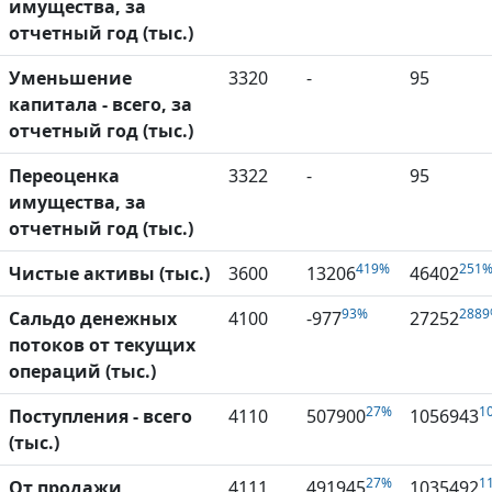
имущества, за
отчетный год (тыс.)
Уменьшение
3320
-
95
капитала - всего, за
отчетный год (тыс.)
Переоценка
3322
-
95
имущества, за
отчетный год (тыс.)
419%
251
Чистые активы (тыс.)
3600
13206
46402
93%
288
Сальдо денежных
4100
-977
27252
потоков от текущих
операций (тыс.)
27%
1
Поступления - всего
4110
507900
1056943
(тыс.)
27%
1
От продажи
4111
491945
1035492