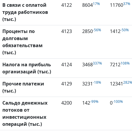
17%
37%
В связи с оплатой
4122
8604
11760
труда работников
(тыс.)
-56%
-50%
Проценты по
4123
2850
1412
долговым
обязательствам
(тыс.)
337%
108%
Налога на прибыль
4124
3468
7212
организаций (тыс.)
-18%
282
Прочие платежи
4129
3231
12341
(тыс.)
-99%
-100%
Сальдо денежных
4200
142
0
потоков от
инвестиционных
операций (тыс.)