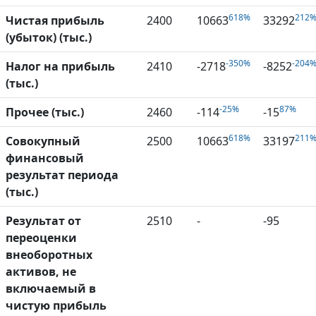
618%
212
Чистая прибыль
2400
10663
33292
(убыток) (тыс.)
-350%
-204
Налог на прибыль
2410
-2718
-8252
(тыс.)
-25%
87%
Прочее (тыс.)
2460
-114
-15
618%
211
Совокупный
2500
10663
33197
финансовый
результат периода
(тыс.)
Результат от
2510
-
-95
переоценки
внеоборотных
активов, не
включаемый в
чистую прибыль