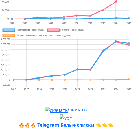
Скачать
🔥🔥🔥
Telegram Белые списки
👈👈👈