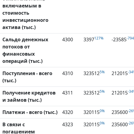
включаемым в
стоимость
инвестиционного
актива (тыс.)
127%
-79
Сальдо денежных
4300
3397
-23585
потоков от
финансовых
операций (тыс.)
5%
-34
Поступления - всего
4310
323512
212015
(тыс.)
5%
-34
Получение кредитов
4311
323512
212015
и займов (тыс.)
0%
-26
Платежи - всего (тыс.)
4320
320115
235600
0%
-26
В связи с
4323
320115
235600
погашением