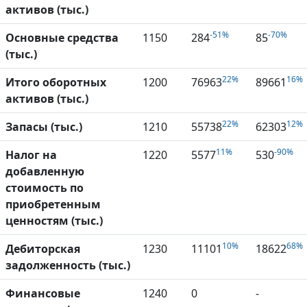
активов (тыс.)
-51%
-70%
Основные средства
1150
284
85
(тыс.)
22%
16%
Итого оборотных
1200
76963
89661
активов (тыс.)
22%
12%
Запасы (тыс.)
1210
55738
62303
11%
-90%
Налог на
1220
5577
530
добавленную
стоимость по
приобретенным
ценностям (тыс.)
10%
68%
Дебиторская
1230
11101
18622
задолженность (тыс.)
Финансовые
1240
0
-