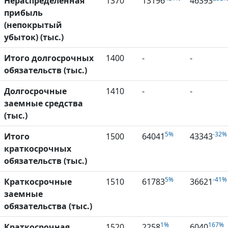
Нераспределенная
1370
13196
46393
прибыль
(непокрытый
убыток) (тыс.)
Итого долгосрочных
1400
-
-
обязательств (тыс.)
Долгосрочные
1410
-
-
заемные средства
(тыс.)
5%
-32%
Итого
1500
64041
43343
краткосрочных
обязательств (тыс.)
5%
-41%
Краткосрочные
1510
61783
36621
заемные
обязательства (тыс.)
1%
167%
Краткосрочная
1520
2258
6040