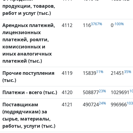
продукции, товаров,
работ и услуг (тыс.)
3767%
-100%
Арендных платежей,
4112
116
0
лицензионных
платежей, роялти,
комиссионных и
иных аналогичных
платежей (тыс.)
11%
35%
Прочие поступления
4119
15839
21451
(тыс.)
23%
1
Платежи - всего (тыс.)
4120
508877
1029691
24%
10
Поставщикам
4121
490724
996966
(подрядчикам) за
сырье, материалы,
работы, услуги (тыс.)