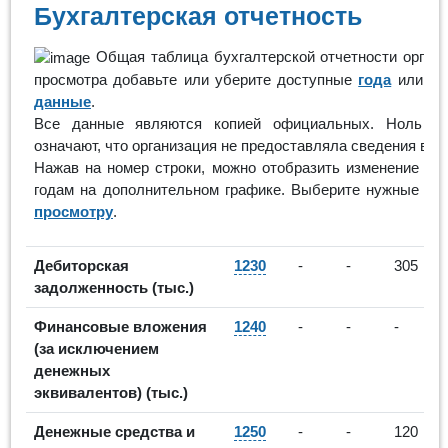
Бухгалтерская отчетность
Общая таблица бухгалтерской отчетности органи
просмотра добавьте или уберите доступные
года
или
ск
данные
.
Все данные являются копией официальных. Ноль ил
означают, что организация не предоставляла сведения в н
Нажав на номер строки, можно отобразить изменение пок
годам на дополнительном графике. Выберите нужные и п
просмотру
.
Дебиторская
1230
-
-
305
задолженность (тыс.)
Финансовые вложения
1240
-
-
-
(за исключением
денежных
эквивалентов) (тыс.)
Денежные средства и
1250
-
-
120