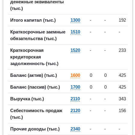
денежные эквиваленты
(тыс.)
Итого капитал (тыс.)
1300
-
-
192
Краткосрочные заемные
1510
-
-
-
обязательства (тыс.)
Краткосрочная
1520
-
-
233
кредиторская
задолженность (тыс.)
Баланс (актив) (тыс.)
1600
0
0
425
Баланс (пассив) (тыс.)
1700
0
0
425
Выручка (тыс.)
2110
-
-
343
Себестоимость продаж
2120
-
-
156
(тыс.)
Прочие доходы (тыс.)
2340
-
-
-