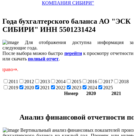
КОМПАНИЯ СИБИРИ"
Года бухгалтерского баланса АО "ЭСК
СИБИРИ" ИНН 5501231424
Для отображения доступна информация за
следующие года.
После выбора можно быстро
перейти
к просмотру отчетности
или скачать
полный отчет
.
Скр
2011
2012
2013
2014
2015
2016
2017
2018
2019
2020
2021
2022
2023
2024
2025
Номер
2020
2021
Анализ финансовой отчетности по
Вертикальный анализ финансовых показателей произв
бухгалтерского баланса на каждый год. Прочерк или нулево