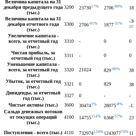
Величина капитала на 31
17%
-89%
декабря предыдущего года
3200
23730
2706
18
(тыс.)
Величина капитала на 31
-36
-91%
-31%
декабря отчетного года
3300
2706
1877
20
(тыс.)
Увеличение капитала -
всего, за отчетный год
3310
-
0
0
(тыс.)
Чистая прибыль, за
3311
-
0
0
отчетный год (тыс.)
Уменьшение капитала -
-96%
всего, за отчетный год
3320
21024
829
38
(тыс.)
Убыток, за отчетный год
3321
0
829
38
(тыс.)
Дивиденды, за отчетный
3327
0
-
-
год (тыс.)
1%
-8%
Чистые активы (тыс.)
3600
30474
28075
-12
Сальдо денежных потоков
314%
-57%
от текущих операций
4100
14755
6368
23
(тыс.)
134%
70%
Поступления - всего (тыс.)
4110
732974
1243077
11