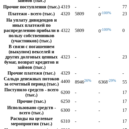
займов (тыс.)
Прочие поступления (тыс.)
4319
-
-
77
-100%
Платежи - всего (тыс.)
4320
5809
23
0
На уплату дивидендов и
иных платежей по
-100%
распределению прибыли в
4322
5809
0
0
пользу собственников
(участников) (тыс.)
В связи с погашением
(выкупом) векселей и
других долговых ценных
4323
-
-
23
бумаг, возврат кредитов и
займов (тыс.)
Прочие платежи (тыс.)
4329
-
-
-
Сальдо денежных потоков
26%
-29%
4400
8946
6368
55
за отчетный период (тыс.)
Поступило средств - всего
6200
-
-
17
(тыс.)
Прочие (тыс.)
6250
-
-
17
Использовано средств -
6300
-
-
17
всего (тыс.)
Расходы на целевые
6310
-
-
17
мероприятия (тыс.)