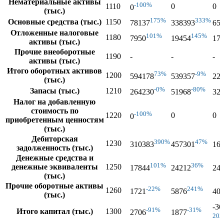
Нематериальные активы
-100%
1110
0
0
0
(тыс.)
175%
333%
Основные средства (тыс.)
1150
78137
338393
65
Отложенные налоговые
101%
145%
1180
7950
19454
17
активы (тыс.)
Прочие внеоборотные
1190
-
-
-
активы (тыс.)
Итого оборотных активов
73%
-9%
1200
594178
539357
22
(тыс.)
-0%
-80%
Запасы (тыс.)
1210
264230
51968
32
Налог на добавленную
стоимость по
-100%
1220
0
0
0
приобретенным ценностям
(тыс.)
Дебиторская
390%
47%
1230
310383
457301
16
задолженность (тыс.)
Денежные средства и
101%
36%
денежные эквиваленты
1250
17844
24212
24
(тыс.)
Прочие оборотные активы
-22%
241%
1260
1721
5876
40
(тыс.)
-36
-91%
-31%
Итого капитал (тыс.)
1300
2706
1877
20