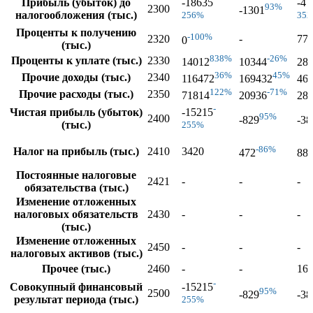
Прибыль (убыток) до
-18635
-47
93%
2300
-1301
налогообложения (тыс.)
256%
35
Проценты к получению
-100%
2320
-
77
0
(тыс.)
838%
-26%
Проценты к уплате (тыс.)
2330
14012
10344
28
36%
45%
Прочие доходы (тыс.)
2340
116472
169432
46
122%
-71%
Прочие расходы (тыс.)
2350
71814
20936
28
-
Чистая прибыль (убыток)
-15215
95%
2400
-829
-38
(тыс.)
255%
-86%
Налог на прибыль (тыс.)
2410
3420
472
88
Постоянные налоговые
2421
-
-
-
обязательства (тыс.)
Изменение отложенных
налоговых обязательств
2430
-
-
-
(тыс.)
Изменение отложенных
2450
-
-
-
налоговых активов (тыс.)
Прочее (тыс.)
2460
-
-
16
-
Совокупный финансовый
-15215
95%
2500
-829
-38
результат периода (тыс.)
255%