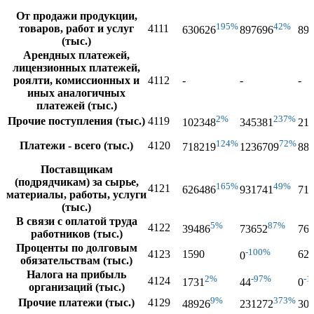
От продажи продукции,
195%
42%
товаров, работ и услуг
4111
630626
897696
89
(тыс.)
Арендных платежей,
лицензионных платежей,
роялти, комиссионных и
4112
-
-
-
иных аналогичных
платежей (тыс.)
2%
237%
Прочие поступления (тыс.)
4119
102348
345381
21
124%
72%
Платежи - всего (тыс.)
4120
718219
1236709
88
Поставщикам
(подрядчикам) за сырье,
165%
49%
4121
626486
931741
71
материалы, работы, услуги
(тыс.)
В связи с оплатой труда
5%
87%
4122
39486
73652
76
работников (тыс.)
Проценты по долговым
-100%
4123
1590
62
0
обязательствам (тыс.)
Налога на прибыль
2%
-97%
-1
4124
1731
44
0
организаций (тыс.)
9%
373%
Прочие платежи (тыс.)
4129
48926
231272
30