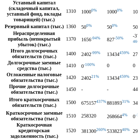
Уставный капитал
(складочный капитал,
0%
0%
1310
1000
1000
10
уставный фонд, вклады
товарищей) (тыс.)
0%
0%
Резервный капитал (тыс.)
1360
50
50
50
Нераспределенная
-37
-94%
-50%
прибыль (непокрытый
1370
1656
827
46
убыток) (тыс.)
Итого долгосрочных
-99%
459%
1400
2402
13434
27
обязательств (тыс.)
Долгосрочные заемные
-100%
1410
0
0
0
средства (тыс.)
Отложенные налоговые
21%
459%
1420
2402
13434
23
обязательства (тыс.)
Прочие долгосрочные
1450
-
-
44
обязательства (тыс.)
Итого краткосрочных
437%
31%
1500
675157
881893
34
обязательств (тыс.)
Краткосрочные заемные
4%
-1
1510
258320
268664
0
обязательства (тыс.)
Краткосрочная
260%
40%
кредиторская
1520
381300
533823
29
задолженность (тыс.)