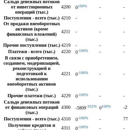
Сальдо денежных потоков
100%
от инвестиционных
4200
-
-
0
операций (тыс.)
Поступления - всего (тыс.)
4210
-
-
-
От продажи внеоборотных
активов (кроме
4211
-
-
-
финансовых вложений)
(тыс.)
Прочие поступления (тыс.)
4219
-
-
-
-100%
Платежи - всего (тыс.)
4220
-
-
0
В связи с приобретением,
созданием, модернизацией,
реконструкцией и
-100%
подготовкой к
4221
-
-
0
использованию
внеоборотных активов
(тыс.)
-100%
Прочие платежи (тыс.)
4229
-
-
0
Сальдо денежных потоков
-102%
100%
от финансовых операций
4300
-23
-5809
0
(тыс.)
-100%
Поступления - всего (тыс.)
4310
-
77
0
Получение кредитов и
-100%
4311
-
-
0