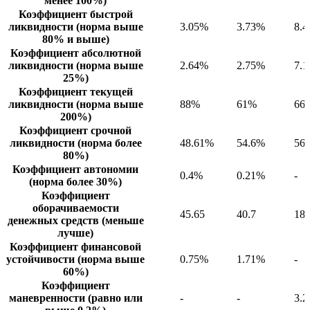
менее 100%)
Коэффициент быстрой
ликвидности (норма выше
3.05%
3.73%
8.
80% и выше)
Коэффициент абсолютной
ликвидности (норма выше
2.64%
2.75%
7.
25%)
Коэффициент текущей
ликвидности (норма выше
88%
61%
66
200%)
Коэффициент срочной
ликвидности (норма более
48.61%
54.6%
56
80%)
Коэффициент автономии
0.4%
0.21%
-
(норма более 30%)
Коэффициент
оборачиваемости
45.65
40.7
18.
денежных средств (меньше
лучше)
Коэффициент финансовой
устойчивости (норма выше
0.75%
1.71%
-
60%)
Коэффициент
маневренности (равно или
-
-
3.