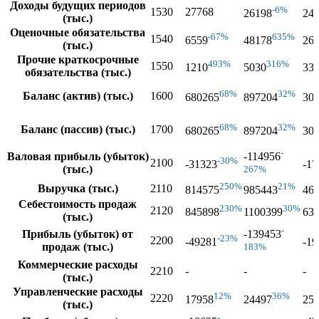
Доходы будущих периодов
-6%
1530
27768
26198
24
(тыс.)
Оценочные обязательства
-67%
635%
1540
6559
48178
26
(тыс.)
Прочие краткосрочные
493%
316%
1550
1210
5030
33
обязательства (тыс.)
68%
32%
Баланс (актив) (тыс.)
1600
680265
897204
30
68%
32%
Баланс (пассив) (тыс.)
1700
680265
897204
30
-
Валовая прибыль (убыток)
-114956
-30%
2100
-31323
-17
(тыс.)
267%
250%
21%
Выручка (тыс.)
2110
814575
985443
46
Себестоимость продаж
230%
30%
2120
845898
1100399
63
(тыс.)
-
Прибыль (убыток) от
-139453
-23%
2200
-49281
-19
продаж (тыс.)
183%
Коммерческие расходы
2210
-
-
-
(тыс.)
Управленческие расходы
12%
36%
2220
17958
24497
25
(тыс.)
-