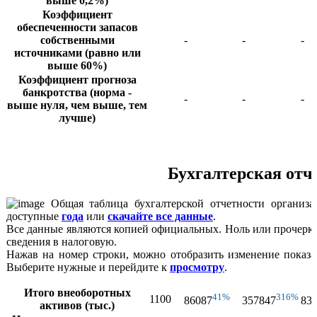
выше 0,2%)
Коэффициент
обеспеченности запасов
собственными
-
-
-
источниками (равно или
выше 60%)
Коэффициент прогноза
банкротства (норма -
-
-
-
выше нуля, чем выше, тем
лучше)
Бухгалтерская отч
Общая таблица бухгалтерской отчетности организа
доступные
года
или
скачайте все данные
.
Все данные являются копией официальных. Ноль или прочерк о
сведения в налоговую.
Нажав на номер строки, можно отобразить изменение показа
Выберите нужные и перейдите к
просмотру
.
Итого внеоборотных
41%
316%
1100
86087
357847
83
активов (тыс.)