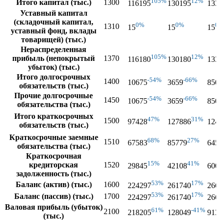
105%
12%
Итого капитал (тыс.)
1300
116195
130195
133
Уставный капитал
(складочный капитал,
0%
0%
0
1310
15
15
15
уставный фонд, вклады
товарищей) (тыс.)
Нераспределенная
105%
12%
прибыль (непокрытый
1370
116180
130180
133
убыток) (тыс.)
Итого долгосрочных
-54%
-66%
1400
10675
3659
850
обязательств (тыс.)
Прочие долгосрочные
-54%
-66%
1450
10675
3659
850
обязательства (тыс.)
Итого краткосрочных
47%
31%
1500
97428
127886
124
обязательств (тыс.)
Краткосрочные заемные
68%
27%
1510
67583
85779
645
обязательства (тыс.)
Краткосрочная
15%
41%
кредиторская
1520
29845
42108
600
задолженность (тыс.)
53%
17%
Баланс (актив) (тыс.)
1600
224297
261740
266
53%
17%
Баланс (пассив) (тыс.)
1700
224297
261740
266
Валовая прибыль (убыток)
61%
-41%
2100
218205
128049
913
(тыс.)