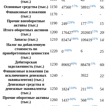
(тыс.)
-17%
24%
Основные средства (тыс.)
1150
47560
58911
562
Финансовые вложения
1170
-
-
-
(тыс.)
Прочие внеоборотные
228%
-29%
1190
249
177
157
активы (тыс.)
Итого оборотных активов
99%
15%
1200
176427
202603
209
(тыс.)
196%
31%
Запасы (тыс.)
1210
83474
109419
145
Налог на добавленную
стоимость по
-100%
3
1220
6
0
25
приобретенным ценностям
(тыс.)
Дебиторская
60%
-1%
1230
89692
88478
608
задолженность (тыс.)
Финансовые вложения (за
исключением денежных
1240
-
3922
225
эквивалентов) (тыс.)
Денежные средства и
518%
-88%
-
денежные эквиваленты
1250
1824
211
54
(тыс.)
Прочие оборотные активы
-60%
-60%
1260
1437
568
141
(тыс.)