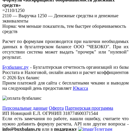
средств»
=2110/1250
2110 — Выручка 1250 — Денежные средства и денежные
эквиваленты
Норма: чем меньше показатель, тем быстрее оборачиваемость
средств
Расчет по формулам производится при наличии необходимых
данных в бухгалтерском балансе ООО "ЧЕБОКО". При их
отсутствии система может выдать "прочерк" или "нулевой"
результат.
Бухбаланс.ру
- Бухгалтерская отчетность организаций из базы
Росстата и Налоговой, онлайн анализ и расчет коэффициентов
©
2026 Бух баланс
Прием платежей для сайта с бесплатными чеками и выводом
на следующий день предоставляет
Юкасса
Персональные данные
Оферта
Партнерская программа
ИП Новицкий Е.Л. ОГРНИП 318774600371544
Если есть замечания по работе, нашли ошибку, считаете что
нужно добавить формулу расчета, API или другие вопросы -
info@buxbalans.ru
или в
поддержку
Телеграм