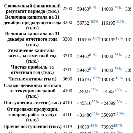
Совокупный финансовый
61%
-76%
2500
59463
14000
305
результат периода (тыс.)
Величина капитала на 31
185%
105%
декабря предыдущего года
3200
-
56732
116195
(тыс.)
Величина капитала на 31
105%
12%
декабря отчетного года
3300
116195
130195
133
(тыс.)
Увеличение капитала -
61%
-76%
всего, за отчетный год
3310
59462
14000
321
(тыс.)
Чистая прибыль, за
61%
-76%
3311
59462
14000
305
отчетный год (тыс.)
105%
12%
Чистые активы (тыс.)
3600
116195
130195
133
Сальдо денежных потоков
35%
40%
от текущих операций
4100
-
-24027
-14502
(тыс.)
55%
-5%
Поступления - всего (тыс.)
4110
-
445516
424899
От продажи продукции,
65%
-19%
товаров, работ и услуг
4111
-
431486
350997
(тыс.)
-48%
427%
Прочие поступления (тыс.)
4119
-
14030
73902
45%
-6%