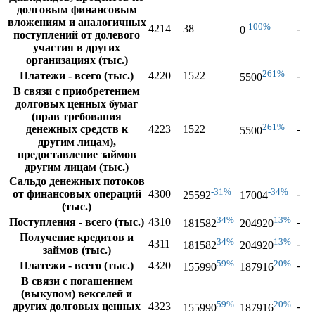
долговым финансовым
вложениям и аналогичных
-100%
4214
38
-
0
поступлений от долевого
участия в других
организациях (тыс.)
261%
Платежи - всего (тыс.)
4220
1522
-
5500
В связи с приобретением
долговых ценных бумаг
(прав требования
261%
денежных средств к
4223
1522
-
5500
другим лицам),
предоставление займов
другим лицам (тыс.)
Сальдо денежных потоков
-31%
-34%
от финансовых операций
4300
-
25592
17004
(тыс.)
34%
13%
Поступления - всего (тыс.)
4310
-
181582
204920
Получение кредитов и
34%
13%
4311
-
181582
204920
займов (тыс.)
59%
20%
Платежи - всего (тыс.)
4320
-
155990
187916
В связи с погашением
(выкупом) векселей и
59%
20%
других долговых ценных
4323
-
155990
187916