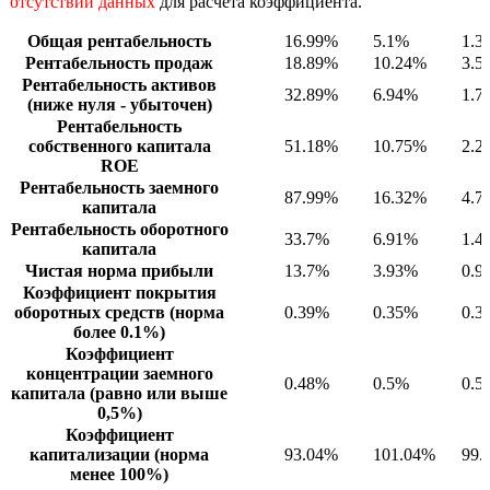
отсутствии данных
для расчета коэффициента.
Общая рентабельность
16.99%
5.1%
1.3
Рентабельность продаж
18.89%
10.24%
3.5
Рентабельность активов
32.89%
6.94%
1.7
(ниже нуля - убыточен)
Рентабельность
собственного капитала
51.18%
10.75%
2.2
ROE
Рентабельность заемного
87.99%
16.32%
4.7
капитала
Рентабельность оборотного
33.7%
6.91%
1.4
капитала
Чистая норма прибыли
13.7%
3.93%
0.9
Коэффициент покрытия
оборотных средств (норма
0.39%
0.35%
0.3
более 0.1%)
Коэффициент
концентрации заемного
0.48%
0.5%
0.5
капитала (равно или выше
0,5%)
Коэффициент
капитализации (норма
93.04%
101.04%
99.
менее 100%)