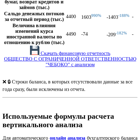
бумаг, возврат кредитов и
займов (тыс.)
Сальдо денежных потоков
990%
-188%
4400
-
1603
-1403
за отчетный период (тыс.)
Величина влияния
изменений курса
-182%
4490
-74
-
-209
иностранной валюты по
отношению к рублю (тыс.)
Скачать финансовую отчетность
ОБЩЕСТВО С ОГРАНИЧЕННОЙ ОТВЕТСТВЕННОСТЬЮ
"ЧЕБОКО" с анализом
❌ 🔒 Строки баланса, в которых отсутствовали данные за все
года сразу, были исключены из отчета.
Используемые формулы расчета
вертикального анализа
Для автоматического
онлайн анализа
бухгалтерского баланса