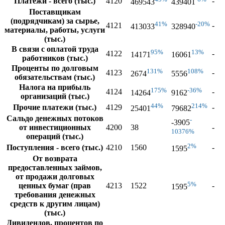
Платежи - всего (тыс.)
4120
-
469543
439401
Поставщикам
(подрядчикам) за сырье,
41%
-20%
4121
-
413033
328940
материалы, работы, услуги
(тыс.)
В связи с оплатой труда
95%
13%
4122
-
14171
16061
работников (тыс.)
Проценты по долговым
131%
108%
4123
-
2674
5556
обязательствам (тыс.)
Налога на прибыль
175%
-36%
4124
-
14264
9162
организаций (тыс.)
44%
214%
Прочие платежи (тыс.)
4129
-
25401
79682
Сальдо денежных потоков
-
-3905
от инвестиционных
4200
38
-
10376%
операций (тыс.)
2%
Поступления - всего (тыс.)
4210
1560
-
1595
От возврата
предоставленных займов,
от продажи долговых
5%
ценных бумаг (прав
4213
1522
-
1595
требования денежных
средств к другим лицам)
(тыс.)
Дивидендов, процентов по