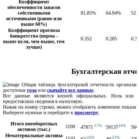
Коэффициент
обеспеченности запасов
собственными
81.85%
64.94%
52.
источниками (равно или
выше 60%)
Коэффициент прогноза
банкротства (норма -
0.352
0.285
0.3
выше нуля, чем выше, тем
лучше)
Бухгалтерская отче
Общая таблица бухгалтерской отчетности организац
доступные
года
или
скачайте все данные
.
Все данные являются копией официальных. Ноль или пр
предоставляла сведения в налоговую.
Нажав на номер строки, можно отобразить изменение показат
Выберите нужные и перейдите к
просмотру
.
Итого внеоборотных
-17%
24%
1100
47871
59137
566
активов (тыс.)
Нематериальные активы
-16%
-21%
1110
62
49
229