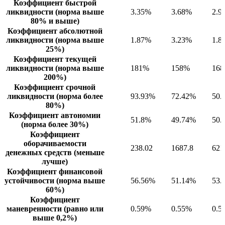
Коэффициент быстрой
ликвидности (норма выше
3.35%
3.68%
2.9
80% и выше)
Коэффициент абсолютной
ликвидности (норма выше
1.87%
3.23%
1.8
25%)
Коэффициент текущей
ликвидности (норма выше
181%
158%
16
200%)
Коэффициент срочной
ликвидности (норма более
93.93%
72.42%
50.
80%)
Коэффициент автономии
51.8%
49.74%
50.
(норма более 30%)
Коэффициент
оборачиваемости
238.02
1687.8
621
денежных средств (меньше
лучше)
Коэффициент финансовой
устойчивости (норма выше
56.56%
51.14%
53.
60%)
Коэффициент
маневренности (равно или
0.59%
0.55%
0.5
выше 0,2%)