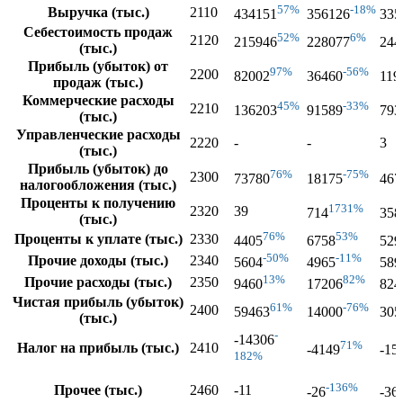
57%
-18%
Выручка (тыс.)
2110
434151
356126
335
Себестоимость продаж
52%
6%
2120
215946
228077
244
(тыс.)
Прибыль (убыток) от
97%
-56%
2200
82002
36460
119
продаж (тыс.)
Коммерческие расходы
45%
-33%
2210
136203
91589
793
(тыс.)
Управленческие расходы
2220
-
-
3
(тыс.)
Прибыль (убыток) до
76%
-75%
2300
73780
18175
467
налогообложения (тыс.)
Проценты к получению
1731%
2320
39
714
358
(тыс.)
76%
53%
Проценты к уплате (тыс.)
2330
4405
6758
529
-50%
-11%
Прочие доходы (тыс.)
2340
5604
4965
589
13%
82%
Прочие расходы (тыс.)
2350
9460
17206
824
Чистая прибыль (убыток)
61%
-76%
2400
59463
14000
305
(тыс.)
-
-14306
71%
Налог на прибыль (тыс.)
2410
-4149
-15
182%
-136%
Прочее (тыс.)
2460
-11
-26
-36