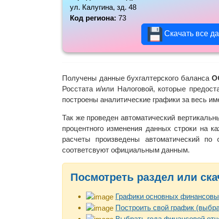
ул. Калугина, зд. 48
Код региона:
73
Скачать все д
Получены данные бухгалтерского баланса
О
Росстата и/или Налоговой, которые предос
построены аналитические графики за весь и
Так же проведен автоматический вертикальн
процентного изменения данных строки на ка
расчеты произведены автоматический по
соответсвуют официальным данным.
Посмотреть раздел или ска
Графики основных финансовы
Построить свой график (выбра
Выбрать года финансовой отч