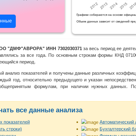
Графики собираются на основе официа
анные
Обьем данных зависит от сведений пр
ОО "ДМФ"АВРОРА" ИНН 7302030371
за весь период ее деяте
тавлялись за все года. По основным строкам формы КНД 07100
меющийся период.
ый анализ показателей и получены данные различных коэффици
ждый год, относительно предыдущего и указан непосредствен
 общепринятым формулам, при наличии нужных данных. Пол
чать все данные анализа
х показателей
Автоматический 
ть строки)
Бухгалтерский б
етности
Формулы расчето