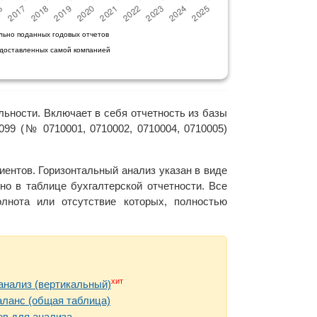
льно поданных годовых отчетов
едоставленных самой компанией
льности. Включает в себя отчетность из базы
99 (№ 0710001, 0710002, 0710004, 0710005)
ентов. Горизонтальный анализ указан в виде
но в таблице бухгалтерской отчетности. Все
нота или отсутствие которых, полностью
хит
анализ (вертикальный)
аланс (общая таблица)
в для анализа