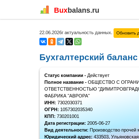
Bux
balans.ru
22.06.2026г актуальность данных.
Обновить 
Бухгалтерский балан
Статус компании -
Действует
Полное название -
ОБЩЕСТВО С ОГРАН
ОТВЕТСТВЕННОСТЬЮ "ДИМИТРОВГРАД
ФАБРИКА "АВРОРА"
ИНН:
7302030371
ОГРН:
1057302035340
КПП:
730201001
Дата регистрации:
2005-06-27
Вид деятельности:
Производство прочей 
Юридический адрес:
433503, Ульяновская 