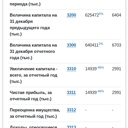
периода (тыс.)
5%
2
Величина капитала на
3200
625472
640411
31 декабря
предыдущего года
(тыс.)
2%
5
Величина капитала на
3300
640411
670329
31 декабря отчетного
года (тыс.)
-46%
10
Увеличение капитала -
3310
14939
29918
всего, за отчетный год
(тыс.)
-46%
10
Чистая прибыль, за
3311
14939
29918
отчетный год (тыс.)
Переоценка имущества,
3312
-
-
за отчетный год (тыс.)
Доходы, относящиеся
3313
-
-