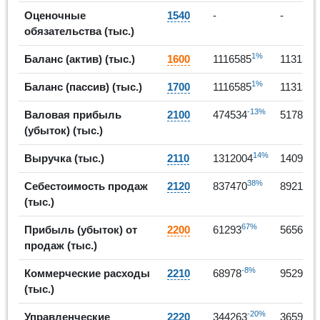
Оценочные
1540
-
-
обязательства (тыс.)
1%
Баланс (актив) (тыс.)
1600
1116585
1131323
1%
Баланс (пассив) (тыс.)
1700
1116585
1131323
-13%
9
Валовая прибыль
2100
474534
517804
(убыток) (тыс.)
14%
Выручка (тыс.)
2110
1312004
1409998
38%
7
Себестоимость продаж
2120
837470
892194
(тыс.)
67%
-8
Прибыль (убыток) от
2200
61293
56561
продаж (тыс.)
-8%
38
Коммерческие расходы
2210
68978
95291
(тыс.)
-20%
6
Управленческие
2220
344263
365952