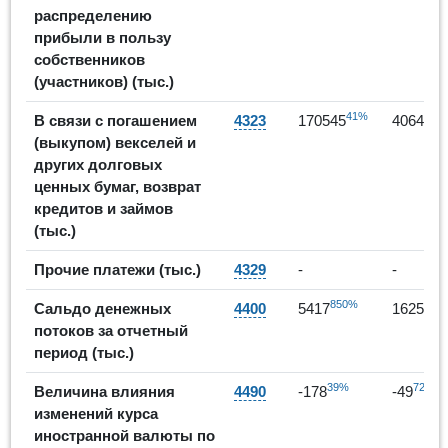
распределению
прибыли в пользу
собственников
(участников) (тыс.)
41%
1
В связи с погашением
4323
170545
406472
(выкупом) векселей и
других долговых
ценных бумаг, возврат
кредитов и займов
(тыс.)
Прочие платежи (тыс.)
4329
-
-
850%
-70
Сальдо денежных
4400
5417
1625
потоков за отчетный
период (тыс.)
39%
72%
Величина влияния
4490
-178
-49
изменений курса
иностранной валюты по