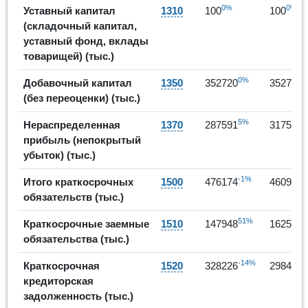
0%
0%
Уставный капитал
1310
100
100
(складочный капитал,
уставный фонд, вклады
товарищей) (тыс.)
0%
0
Добавочный капитал
1350
352720
352720
(без переоценки) (тыс.)
5%
1
Нераспределенная
1370
287591
317509
прибыль (непокрытый
убыток) (тыс.)
-1%
-
Итого краткосрочных
1500
476174
460994
обязательств (тыс.)
51%
1
Краткосрочные заемные
1510
147948
162526
обязательства (тыс.)
-14%
-
Краткосрочная
1520
328226
298468
кредиторская
задолженность (тыс.)