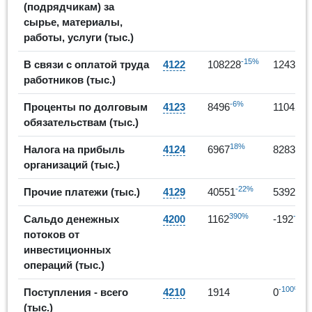
(подрядчикам) за
сырье, материалы,
работы, услуги (тыс.)
-15%
1
В связи с оплатой труда
4122
108228
124309
работников (тыс.)
-6%
30
Проценты по долговым
4123
8496
11042
обязательствам (тыс.)
18%
19%
Налога на прибыль
4124
6967
8283
организаций (тыс.)
-22%
33
Прочие платежи (тыс.)
4129
40551
53928
390%
-117
Сальдо денежных
4200
1162
-192
потоков от
инвестиционных
операций (тыс.)
-100%
Поступления - всего
4210
1914
0
(тыс.)