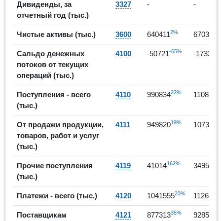
Дивиденды, за
3327
-
-
отчетный год (тыс.)
2%
5
Чистые активы (тыс.)
3600
640411
670329
-65%
6
Сальдо денежных
4100
-50721
-17322
потоков от текущих
операций (тыс.)
22%
Поступления - всего
4110
990834
1108789
(тыс.)
19%
От продажи продукции,
4111
949820
1073831
товаров, работ и услуг
(тыс.)
162%
-1
Прочие поступления
4119
41014
34958
(тыс.)
23%
Платежи - всего (тыс.)
4120
1041555
1126111
35%
6
Поставщикам
4121
877313
928549