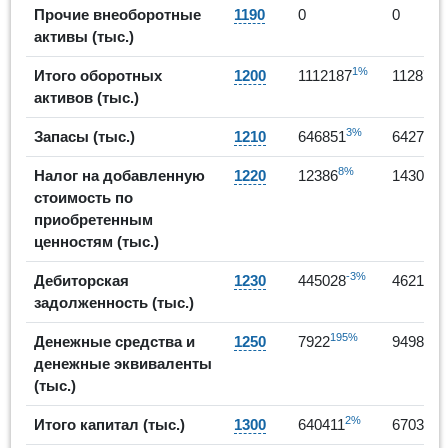
Прочие внеоборотные
1190
0
0
активы (тыс.)
1%
Итого оборотных
1200
1112187
1128719
активов (тыс.)
3%
-
Запасы (тыс.)
1210
646851
642758
8%
15
Налог на добавленную
1220
12386
14305
стоимость по
приобретенным
ценностям (тыс.)
-3%
4
Дебиторская
1230
445028
462158
задолженность (тыс.)
195%
20%
Денежные средства и
1250
7922
9498
денежные эквиваленты
(тыс.)
2%
5
Итого капитал (тыс.)
1300
640411
670329