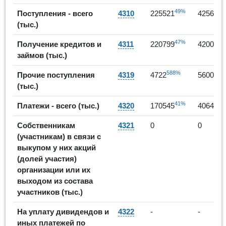
49%
8
Поступления - всего
4310
225521
425611
(тыс.)
47%
9
Получение кредитов и
4311
220799
420011
займов (тыс.)
588%
19%
Прочие поступления
4319
4722
5600
(тыс.)
41%
1
Платежи - всего (тыс.)
4320
170545
406472
Собственникам
4321
0
0
(участникам) в связи с
выкупом у них акций
(долей участия)
организации или их
выходом из состава
участников (тыс.)
На уплату дивидендов и
4322
-
-
иных платежей по