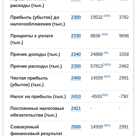
расходы (тыс.)
-44%
94
Прибыль (убыток) до
2300
19532
37825
налогообложения (тыс.)
-26%
10%
Проценты к уплате
2330
8836
9698
(тыс.)
-9%
-3
Прочие доходы (тыс.)
2340
24888
15589
240%
-5
Прочие расходы (тыс.)
2350
57813
24627
-46%
10
Чистая прибыль
2400
14939
29918
(убыток) (тыс.)
39%
-7
Налог на прибыль (тыс.)
2410
-4593
-7907
Постоянные налоговые
2421
-
-
обязательства (тыс.)
-46%
10
Совокупный
2500
14939
29918
финансовый результат