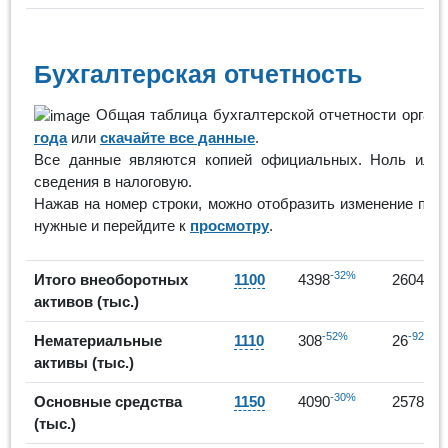
Бухгалтерская отчетность
Общая таблица бухгалтерской отчетности органи
года
или
скачайте все данные
.
Все данные являются копией официальных. Ноль или п
сведения в налоговую.
Нажав на номер строки, можно отобразить изменение пок
нужные и перейдите к
просмотру
.
-32%
-41
Итого внеоборотных
1100
4398
2604
активов (тыс.)
-52%
-92%
Нематериальные
1110
308
26
активы (тыс.)
-30%
-37
Основные средства
1150
4090
2578
(тыс.)