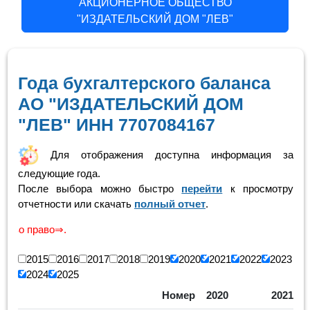
АКЦИОНЕРНОЕ ОБЩЕСТВО
"ИЗДАТЕЛЬСКИЙ ДОМ "ЛЕВ"
Года бухгалтерского баланса
АО "ИЗДАТЕЛЬСКИЙ ДОМ
"ЛЕВ" ИНН 7707084167
Для отображения доступна информация за
следующие года.
После выбора можно быстро
перейти
к просмотру
отчетности или скачать
полный отчет
.
Скр
2015
2016
2017
2018
2019
2020
2021
2022
2023
2024
2025
Номер
2020
2021