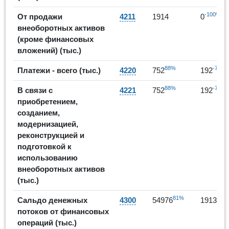
-100%
От продажи
4211
1914
0
внеоборотных активов
(кроме финансовых
вложений) (тыс.)
88%
-74%
Платежи - всего (тыс.)
4220
752
192
88%
-74%
В связи с
4221
752
192
приобретением,
созданием,
модернизацией,
реконструкцией и
подготовкой к
использованию
внеоборотных активов
(тыс.)
81%
-6
Сальдо денежных
4300
54976
19139
потоков от финансовых
операций (тыс.)