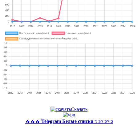
Скачать
🔥🔥🔥
Telegram Белые списки
👈👈👈