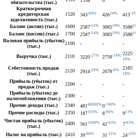
1534
0
обязательства (тыс.)
Краткосрочная
-84%
24%
-3%
кредиторская
1520
343
426
415
задолженность (тыс.)
-14%
19%
16
Баланс (актив) (тыс.)
1600
2587
3085
3588
-14%
19%
16
Баланс (пассив) (тыс.)
1700
2587
3085
3588
Валовая прибыль (убыток)
2100
-
-
-
(тыс.)
-
2225
-27%
-14%
Выручка (тыс.)
2110
3220
2759
19%
-
Себестоимость продаж
2185
-28%
-8%
2120
2914
2678
(тыс.)
18%
Прибыль (убыток) от
2200
-
-
-
продаж (тыс.)
Прибыль (убыток) до
2300
-
-
-
налогообложения (тыс.)
48000%
-100%
Прочие доходы (тыс.)
2340
-
481
0
163%
-96%
13%
Прочие расходы (тыс.)
2350
187
8
9
Чистая прибыль (убыток)
3200%
-93%
-83%
2400
561
42
7
(тыс.)
-86%
-21%
-23%
Налог на прибыль (тыс.)
2410
39
31
24