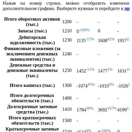
Нажав на номер строки, можно отобразить изменение
дополнительном графике. Выберите нужные и перейдите к
пр
Итого оборотных активов
1200
-
-
-
(тыс.)
-100%
Запасы (тыс.)
1210
0
-
0
Дебиторская
-15%
42%
22
1230
1135
1608
1957
задолженность (тыс.)
Финансовые вложения (за
исключением денежных
1240
-
-
-
эквивалентов) (тыс.)
Денежные средства и
-12%
2%
10
денежные эквиваленты
1250
1452
1477
1631
(тыс.)
45%
4%
1
Итого капитал (тыс.)
1300
-1074
-1033
-1026
Итого долгосрочных
1400
-
-
-
обязательств (тыс.)
Долгосрочные заемные
38%
107%
14
1410
1784
3692
4199
средства (тыс.)
Итого краткосрочных
1500
-
-
-
обязательств (тыс.)
Краткосрочные заемные
0%
-100%
1510
0