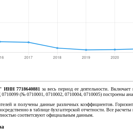
ИНН 7718640881
за весь период ее деятельности. Включает 
 0710099 (№ 0710001, 0710002, 0710004, 0710005) построены ан
ателей и получены данные различных коэффициентов. Горизон
посредственно в таблице бухгалтерской отчетности. Все расче
олностью соответсвуют официальным данным.
за