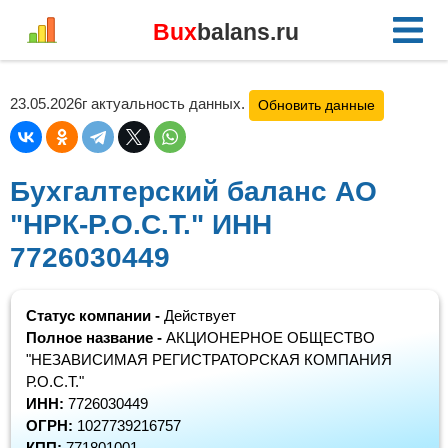
Bux
balans.ru
23.05.2026г актуальность данных.
Обновить данные
Бухгалтерский баланс АО
"НРК-Р.О.С.Т." ИНН
7726030449
Статус компании -
Действует
Полное название -
АКЦИОНЕРНОЕ ОБЩЕСТВО
"НЕЗАВИСИМАЯ РЕГИСТРАТОРСКАЯ КОМПАНИЯ
Р.О.С.Т."
ИНН:
7726030449
ОГРН:
1027739216757
КПП:
771801001