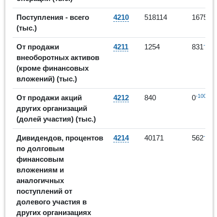
-
Поступления - всего
4210
518114
16751
(тыс.)
-34%
От продажи
4211
1254
831
внеоборотных активов
(кроме финансовых
вложений) (тыс.)
-100%
От продажи акций
4212
840
0
других организаций
(долей участия) (тыс.)
-99%
Дивидендов, процентов
4214
40171
562
по долговым
финансовым
вложениям и
аналогичных
поступлений от
долевого участия в
других организациях