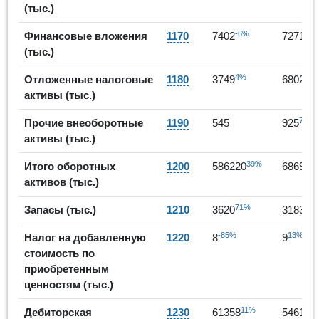
(тыс.)
-6%
-2%
Финансовые вложения
1170
7402
7271
(тыс.)
4%
81
Отложенные налоговые
1180
3749
6802
активы (тыс.)
70%
Прочие внеоборотные
1190
545
925
активы (тыс.)
39%
Итого оборотных
1200
586220
686996
активов (тыс.)
71%
-12
Запасы (тыс.)
1210
3620
3183
-85%
13%
Налог на добавленную
1220
8
9
стоимость по
приобретенным
ценностям (тыс.)
11%
-
Дебиторская
1230
61358
54618