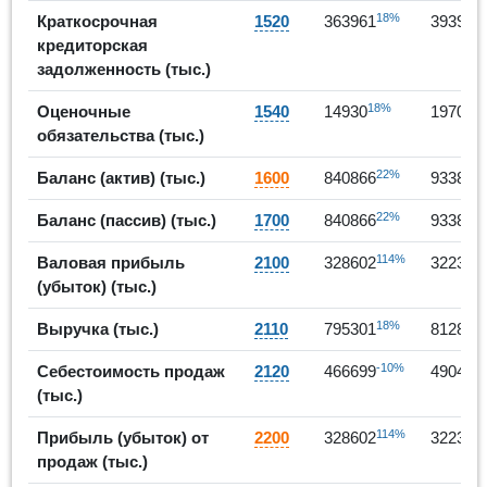
18%
Краткосрочная
1520
363961
393932
кредиторская
задолженность (тыс.)
18%
3
Оценочные
1540
14930
19702
обязательства (тыс.)
22%
Баланс (актив) (тыс.)
1600
840866
933881
22%
Баланс (пассив) (тыс.)
1700
840866
933881
114%
Валовая прибыль
2100
328602
322387
(убыток) (тыс.)
18%
Выручка (тыс.)
2110
795301
812829
-10%
Себестоимость продаж
2120
466699
490442
(тыс.)
114%
Прибыль (убыток) от
2200
328602
322387
продаж (тыс.)