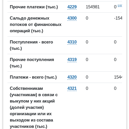
-100%
Прочие платежи (тыс.)
4229
154981
0
Сальдо денежных
4300
0
-15449
потоков от финансовых
операций (тыс.)
Поступления - всего
4310
0
0
(тыс.)
Прочие поступления
4319
0
0
(тыс.)
Платежи - всего (тыс.)
4320
0
154495
Собственникам
4321
0
0
(участникам) в связи с
выкупом у них акций
(долей участия)
организации или их
выходом из состава
участников (тыс.)