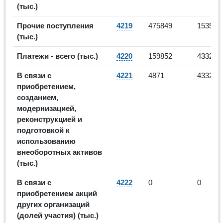
(тыс.)
-
Прочие поступления
4219
475849
15358
(тыс.)
-97
Платежи - всего (тыс.)
4220
159852
4332
-11
В связи с
4221
4871
4332
приобретением,
созданием,
модернизацией,
реконструкцией и
подготовкой к
использованию
внеоборотных активов
(тыс.)
В связи с
4222
0
0
приобретением акций
других организаций
(долей участия) (тыс.)