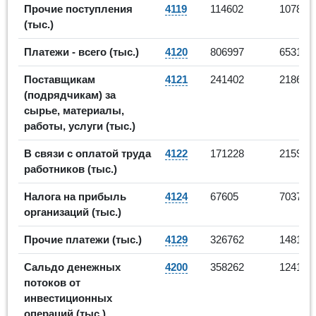
Прочие поступления
4119
114602
107876
(тыс.)
Платежи - всего (тыс.)
4120
806997
653166
Поставщикам
4121
241402
218622
(подрядчикам) за
сырье, материалы,
работы, услуги (тыс.)
В связи с оплатой труда
4122
171228
215992
работников (тыс.)
4
Налога на прибыль
4124
67605
70375
организаций (тыс.)
Прочие платежи (тыс.)
4129
326762
148177
-
Сальдо денежных
4200
358262
12419
потоков от
инвестиционных
операций (тыс.)