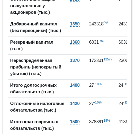
выкупленные у
акционеров (тыс.)
0%
Добавочный капитал
1350
243318
243318
(без переоценки) (тыс.)
0%
0%
Резервный капитал
1360
6031
6031
(тыс.)
125%
Нераспределенная
1370
172391
230666
прибыль (непокрытый
убыток) (тыс.)
-10%
-11%
Итого долгосрочных
1400
27
24
обязательств (тыс.)
-10%
-11%
Отложенные налоговые
1420
27
24
обязательства (тыс.)
18%
Итого краткосрочных
1500
378891
413634
обязательств (тыс.)