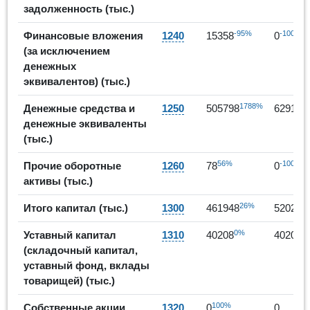
задолженность (тыс.)
-95%
-100%
Финансовые вложения
1240
15358
0
(за исключением
денежных
эквивалентов) (тыс.)
1788%
Денежные средства и
1250
505798
629186
денежные эквиваленты
(тыс.)
56%
-100%
Прочие оборотные
1260
78
0
активы (тыс.)
26%
Итого капитал (тыс.)
1300
461948
520223
0%
0
Уставный капитал
1310
40208
40208
(складочный капитал,
уставный фонд, вклады
товарищей) (тыс.)
100%
Собственные акции,
1320
0
0