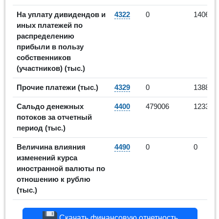
На уплату дивидендов и
4322
0
140612
иных платежей по
распределению
прибыли в пользу
собственников
(участников) (тыс.)
Прочие платежи (тыс.)
4329
0
13883
Сальдо денежных
4400
479006
123388
потоков за отчетный
период (тыс.)
Величина влияния
4490
0
0
изменений курса
иностранной валюты по
отношению к рублю
(тыс.)
Скачать финансовую отчетность