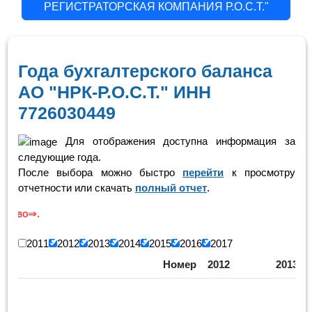
РЕГИСТРАТОРСКАЯ КОМПАНИЯ Р.О.С.Т."
Года бухгалтерского баланса
АО "НРК-Р.О.С.Т." ИНН
7726030449
Для отображения доступна информация за
следующие года.
После выбора можно быстро
перейти
к просмотру
отчетности или скачать
полный отчет
.
Скролинг 
2011
2012
2013
2014
2015
2016
2017
Номер
2012
2013