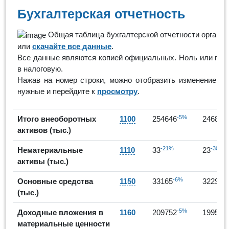
Бухгалтерская отчетность
Общая таблица бухгалтерской отчетности организ
или
скачайте все данные
.
Все данные являются копией официальных. Ноль или проч
в налоговую.
Нажав на номер строки, можно отобразить изменение по
нужные и перейдите к
просмотру
.
-5%
Итого внеоборотных
1100
254646
246885
активов (тыс.)
-21%
-30%
Нематериальные
1110
33
23
активы (тыс.)
-6%
-
Основные средства
1150
33165
32295
(тыс.)
-5%
Доходные вложения в
1160
209752
199569
материальные ценности