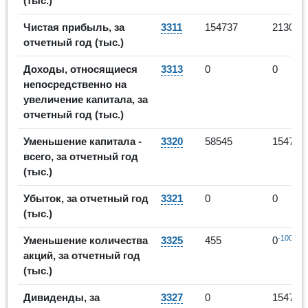
(тыс.)
Чистая прибыль, за
3311
154737
213009
отчетный год (тыс.)
Доходы, относящиеся
3313
0
0
непосредственно на
увеличение капитала, за
отчетный год (тыс.)
Уменьшение капитала -
3320
58545
154734
всего, за отчетный год
(тыс.)
Убыток, за отчетный год
3321
0
0
(тыс.)
-100%
Уменьшение количества
3325
455
0
акций, за отчетный год
(тыс.)
Дивиденды, за
3327
0
154734