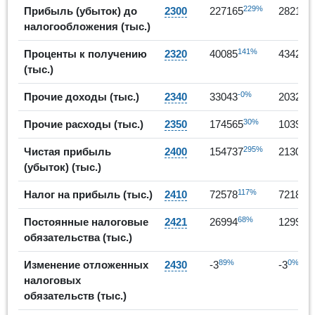
229%
Прибыль (убыток) до
2300
227165
282169
налогообложения (тыс.)
141%
8
Проценты к получению
2320
40085
43426
(тыс.)
-0%
-
Прочие доходы (тыс.)
2340
33043
20320
30%
Прочие расходы (тыс.)
2350
174565
103964
295%
Чистая прибыль
2400
154737
213009
(убыток) (тыс.)
117%
-
Налог на прибыль (тыс.)
2410
72578
72183
68%
-
Постоянные налоговые
2421
26994
12993
обязательства (тыс.)
89%
0%
Изменение отложенных
2430
-3
-3
налоговых
обязательств (тыс.)