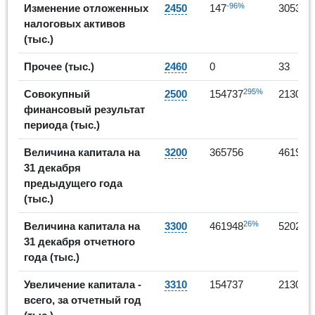
-96%
19
Изменение отложенных
2450
147
3053
налоговых активов
(тыс.)
Прочее (тыс.)
2460
0
33
295%
Совокупный
2500
154737
213009
финансовый результат
периода (тыс.)
Величина капитала на
3200
365756
461948
31 декабря
предыдущего года
(тыс.)
26%
Величина капитала на
3300
461948
520223
31 декабря отчетного
года (тыс.)
Увеличение капитала -
3310
154737
213009
всего, за отчетный год