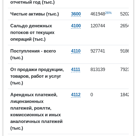
отчетный год (тыс.)
26%
Чистые активы (тыс.)
3600
461948
520223
Сальдо денежных
4100
120744
265464
потоков от текущих
операций (тыс.)
Поступления - всего
4110
927741
918630
(тыс.)
От продажи продукции,
4111
813139
792326
товаров, работ и услуг
(тыс.)
Арендных платежей,
4112
0
18428
лицензионных
платежей, роялти,
комиссионных и иных
аналогичных платежей
(тыс.)