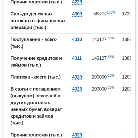
Прочие платежи (тыс.)
4229
-
-
-128%
Сальдо денежных
4300
-56873
173019
потоков от финансовых
операций (тыс.)
-68%
Поступления - всего
4310
143127
138194
(тыс.)
-68%
Получение кредитов и
4311
143127
138194
займов (тыс.)
-20%
Платежи - всего (тыс.)
4320
200000
120892
-20%
В связи с погашением
4323
200000
120892
(выкупом) векселей и
других долговых
ценных бумаг, возврат
кредитов и займов
(тыс.)
Прочие платежи (тыс.)
4329
-
-