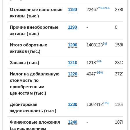
26969%
2
Отложенные налоговые
1180
22467
27855
активы (тыс.)
Прочие внеоборотные
1190
-
0
активы (тыс.)
6%
Итого оборотных
1200
1408123
158640
активов (тыс.)
-9%
Запасы (тыс.)
1210
1218
231360
-95%
-8%
Налог на добавленную
1220
4047
3727
стоимость по
приобретенным
ценностям (тыс.)
17%
Дебиторская
1230
1362412
116987
задолженность (тыс.)
Финансовые вложения
1240
-
18700
(за исключением