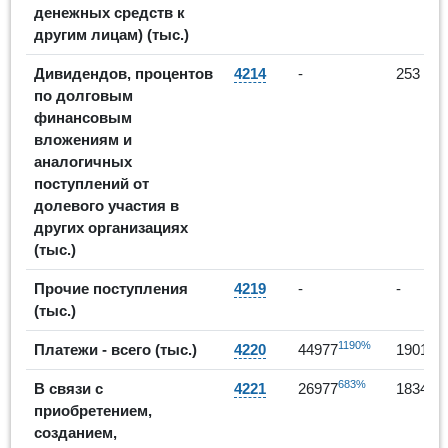
денежных средств к
другим лицам) (тыс.)
Дивидендов, процентов
4214
-
253
по долговым
финансовым
вложениям и
аналогичных
поступлений от
долевого участия в
других организациях
(тыс.)
Прочие поступления
4219
-
-
(тыс.)
1190%
Платежи - всего (тыс.)
4220
44977
190179
683%
В связи с
4221
26977
183479
приобретением,
созданием,