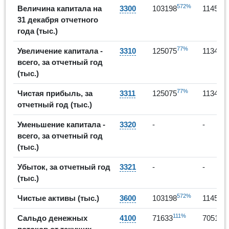
572%
Величина капитала на
3300
103198
114539
31 декабря отчетного
года (тыс.)
77%
-9
Увеличение капитала -
3310
125075
11341
всего, за отчетный год
(тыс.)
77%
-9
Чистая прибыль, за
3311
125075
11341
отчетный год (тыс.)
Уменьшение капитала -
3320
-
-
всего, за отчетный год
(тыс.)
Убыток, за отчетный год
3321
-
-
(тыс.)
572%
Чистые активы (тыс.)
3600
103198
114539
111%
-
Сальдо денежных
4100
71633
70513