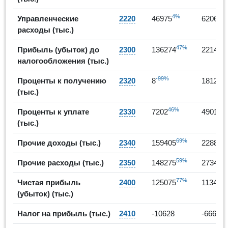
4%
3
Управленческие
2220
46975
62069
расходы (тыс.)
47%
-
Прибыль (убыток) до
2300
136274
22146
налогообложения (тыс.)
-99%
225
Проценты к получению
2320
8
1812
(тыс.)
46%
5
Проценты к уплате
2330
7202
49014
(тыс.)
69%
Прочие доходы (тыс.)
2340
159405
228823
59%
Прочие расходы (тыс.)
2350
148275
273435
77%
-9
Чистая прибыль
2400
125075
11341
(убыток) (тыс.)
37
Налог на прибыль (тыс.)
2410
-10628
-6667