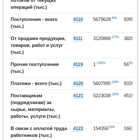
потоков от текущих
операций (тыс.)
-8%
Поступления - всего
4110
5679628
509940
(тыс.)
-27%
От продажи продукции,
4111
3120868
382087
товаров, работ и услуг
(тыс.)
-100%
5500%
Прочие поступления
4119
1
56
(тыс.)
-18%
Платежи - всего (тыс.)
4120
5607995
502889
-18%
Поставщикам
4121
5223038
451581
(подрядчикам) за
сырье, материалы,
работы, услуги (тыс.)
19%
В связи с оплатой труда
4122
154356
166139
работников (тыс.)