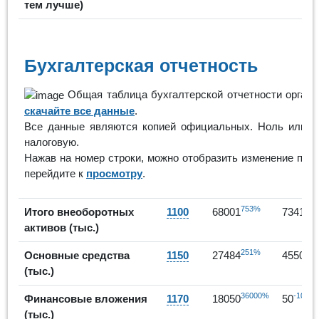
тем лучше)
Бухгалтерская отчетность
Общая таблица бухгалтерской отчетности органи
скачайте все данные
.
Все данные являются копией официальных. Ноль или пр
налоговую.
Нажав на номер строки, можно отобразить изменение пок
перейдите к
просмотру
.
753%
8
Итого внеоборотных
1100
68001
73412
активов (тыс.)
251%
6
Основные средства
1150
27484
45507
(тыс.)
36000%
-100%
Финансовые вложения
1170
18050
50
(тыс.)