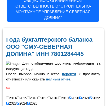
ОБЩЕСТВО С ОГРАНИЧЕННОЙ
ОТВЕТСТВЕННОСТЬЮ "СТРОИТЕЛЬНО-
МОНТАЖНОЕ УПРАВЛЕНИЕ СЕВЕРНАЯ
ДОЛИНА"
Года бухгалтерского баланса
ООО "СМУ-СЕВЕРНАЯ
ДОЛИНА" ИНН 7801284445
Для отображения доступна информация за
следующие года.
После выбора можно быстро
перейти
к просмотру
отчетности или скачать
полный отчет
.
Скролинг 
2014
2015
2016
2017
2018
2019
2020
2021
2022
2023
2024
2025