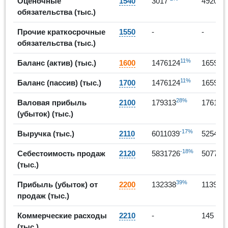
Оценочные
1540
3017
4920
обязательства (тыс.)
Прочие краткосрочные
1550
-
-
обязательства (тыс.)
11%
Баланс (актив) (тыс.)
1600
1476124
165981
11%
Баланс (пассив) (тыс.)
1700
1476124
165981
28%
Валовая прибыль
2100
179313
176174
(убыток) (тыс.)
-17%
Выручка (тыс.)
2110
6011039
525401
-18%
Себестоимость продаж
2120
5831726
507784
(тыс.)
39%
Прибыль (убыток) от
2200
132338
113960
продаж (тыс.)
Коммерческие расходы
2210
-
145
(тыс.)