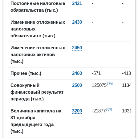
Постоянные налоговые
2421
-
-
обязательства (тыс.)
Изменение отложенных
2430
-
-
налоговых
обязательств (тыс.)
Изменение отложенных
2450
-
-
налоговых активов
(тыс.)
-6
Прочее (тыс.)
2460
-571
-4138
77%
-9
Совокупный
2500
125075
11341
финансовый результат
периода (тыс.)
76%
Величина капитала на
3200
-21877
103198
31 декабря
предыдущего года
(тыс.)