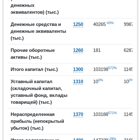
денежных
эквивалентов) (тыс.)
-43%
1
Денежные средства и
1250
40265
99871
денежные эквиваленты
(тыс.)
3
Прочие оборотные
1260
181
62877
активы (тыс.)
572%
Итого капитал (тыс.)
1300
103198
114539
0%
0%
Уставный капитал
1310
10
10
(складочный капитал,
уставный фонд, вклады
товарищей) (тыс.)
571%
Нераспределенная
1370
103188
114529
прибыль (непокрытый
убыток) (тыс.)
-29%