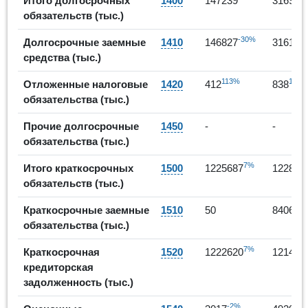
Итого долгосрочных
1400
147239
316983
обязательств (тыс.)
-30%
Долгосрочные заемные
1410
146827
316145
средства (тыс.)
113%
103%
Отложенные налоговые
1420
412
838
обязательства (тыс.)
Прочие долгосрочные
1450
-
-
обязательства (тыс.)
7%
Итого краткосрочных
1500
1225687
122829
обязательств (тыс.)
167
Краткосрочные заемные
1510
50
8406
обязательства (тыс.)
7%
Краткосрочная
1520
1222620
121496
кредиторская
задолженность (тыс.)
-2%
63