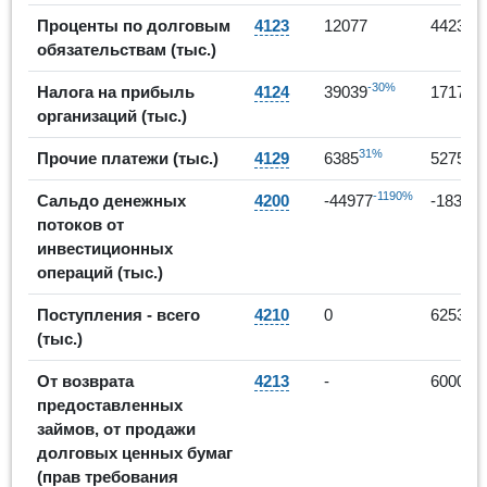
2
Проценты по долговым
4123
12077
44237
обязательствам (тыс.)
-30%
-
Налога на прибыль
4124
39039
17172
организаций (тыс.)
31%
7
Прочие платежи (тыс.)
4129
6385
52759
-1190%
Сальдо денежных
4200
-44977
-18392
потоков от
инвестиционных
операций (тыс.)
Поступления - всего
4210
0
6253
(тыс.)
От возврата
4213
-
6000
предоставленных
займов, от продажи
долговых ценных бумаг
(прав требования