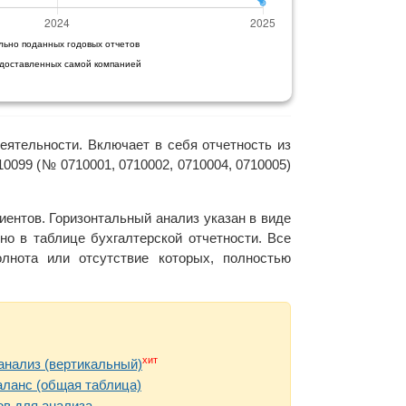
льно поданных годовых отчетов
едоставленных самой компанией
еятельности. Включает в себя отчетность из
0099 (№ 0710001, 0710002, 0710004, 0710005)
ентов. Горизонтальный анализ указан в виде
но в таблице бухгалтерской отчетности. Все
нота или отсутствие которых, полностью
хит
анализ (вертикальный)
аланс (общая таблица)
в для анализа