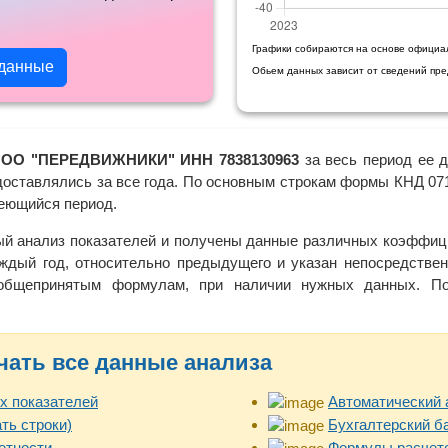
Графики собираются на основе официа
 данные
Обьем данных зависит от сведений пр
ОО "ПЕРЕДВИЖНИКИ" ИНН 7838130963
за весь период ее д
доставлялись за все года. По основным строкам формы КНД 071
меющийся период.
ый анализ показателей и получены данные различных коэффици
ждый год, относительно предыдущего и указан непосредствен
 общепринятым формулам, при наличии нужных данных. Пол
чать все данные анализа
х показателей
Автоматический 
ть строки)
Бухгалтерский б
етности
Формулы расчето