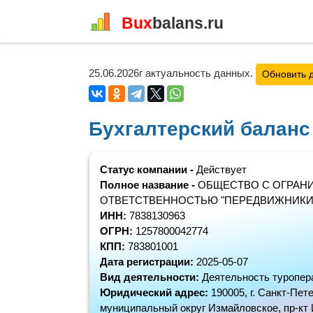
Bux
balans.ru
25.06.2026г актуальность данных.
Обновить 
Бухгалтерский балан
Статус компании -
Действует
Полное название -
ОБЩЕСТВО С ОГРАН
ОТВЕТСТВЕННОСТЬЮ "ПЕРЕДВИЖНИКИ
ИНН:
7838130963
ОГРН:
1257800042774
КПП:
783801001
Дата регистрации:
2025-05-07
Вид деятельности:
Деятельность туропер
Юридический адрес:
190005, г. Санкт-Петер
муниципальный округ Измайловское, пр-кт 