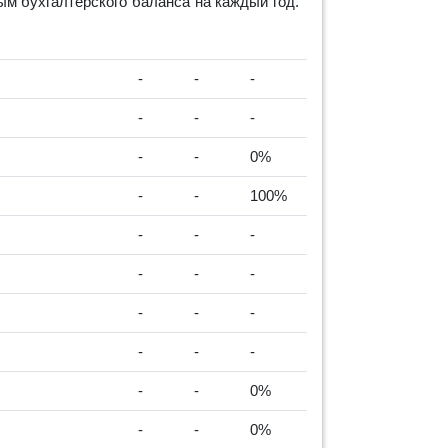
м бухгалтерского баланса на каждый год.
-
-
-
-
-
-
-
-
0%
-
-
100%
-
-
-
-
-
-
-
-
-
-
-
-
-
-
0%
-
-
0%