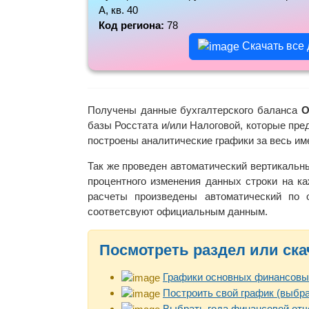
А, кв. 40
Код региона:
78
Скачать все
Получены данные бухгалтерского баланса
О
базы Росстата и/или Налоговой, которые пре
построены аналитические графики за весь и
Так же проведен автоматический вертикальн
процентного изменения данных строки на ка
расчеты произведены автоматический по
соответсвуют официальным данным.
Посмотреть раздел или ска
Графики основных финансовы
Построить свой график (выбра
Выбрать года финансовой отч