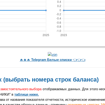
🔥🔥🔥
Telegram Белые списки
👈👈👈
 (выбрать номера строк баланса)
самостоятельного выбора
отображаемых данных. Для этого нео
ЖНИКИ" в
таблице ниже.
а от названия показателя отчетности, историческое изменение 
 в качестве образца данные - отмечены
оранжевым цветом: 16