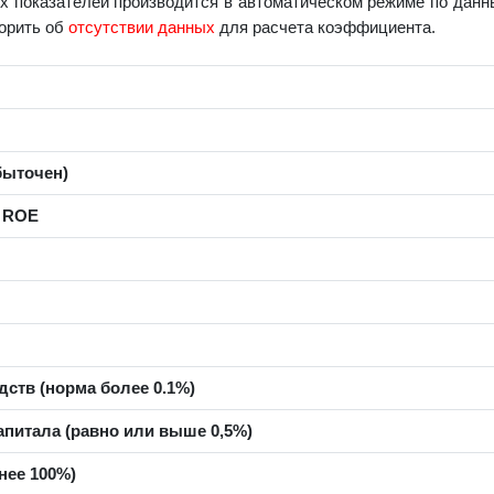
 показателей производится в автоматическом режиме по данны
ворить об
отсутствии данных
для расчета коэффициента.
быточен)
а ROE
ств (норма более 0.1%)
питала (равно или выше 0,5%)
нее 100%)