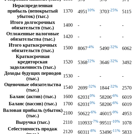
Нераспределенная
10%
-25%
3
прибыль (непокрытый
1370
4951
3703
5115
убыток) (тыс.)
Итого долгосрочных
1400
-
-
-
обязательств (тыс.)
Отложенные налоговые
1420
-
-
-
обязательства (тыс.)
Итого краткосрочных
-4%
-32%
1500
8067
5490
6062
обязательств (тыс.)
Краткосрочная
22%
-32%
-
кредиторская
1520
5368
3646
3492
задолженность (тыс.)
Доходы будущих периодов
1530
-
-
-
(тыс.)
Оценочные обязательства
-32%
-32%
1540
2699
1844
2570
(тыс.)
0%
-6%
Баланс (актив) (тыс.)
1600
62031
58206
60191
0%
-6%
Баланс (пассив) (тыс.)
1700
62031
58206
60191
Валовая прибыль (убыток)
-6%
-9%
2100
50622
46015
49530
(тыс.)
-7%
-10%
Выручка (тыс.)
2110
110933
99511
10786
Себестоимость продаж
-8%
-11%
2120
60311
53496
58331