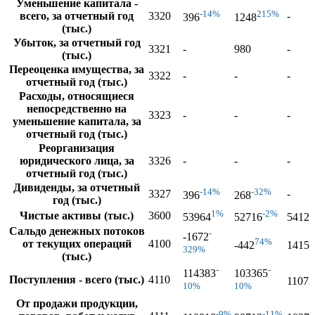
Уменьшение капитала -
-14%
215%
всего, за отчетный год
3320
-
396
1248
(тыс.)
Убыток, за отчетный год
3321
-
980
-
(тыс.)
Переоценка имущества, за
3322
-
-
-
отчетный год (тыс.)
Расходы, относящиеся
непосредственно на
3323
-
-
-
уменьшение капитала, за
отчетный год (тыс.)
Реорганизация
юридического лица, за
3326
-
-
-
отчетный год (тыс.)
Дивиденды, за отчетный
-14%
-32%
3327
-
396
268
год (тыс.)
1%
-2%
Чистые активы (тыс.)
3600
53964
52716
54129
Сальдо денежных потоков
-
-1672
74%
4
от текущих операций
4100
-442
1415
329%
(тыс.)
-
-
114383
103365
Поступления - всего (тыс.)
4110
11072
10%
10%
От продажи продукции,
-9%
-11%