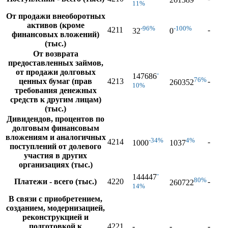
11%
От продажи внеоборотных
активов (кроме
-96%
-100%
4211
-
32
0
финансовых вложений)
(тыс.)
От возврата
предоставленных займов,
от продажи долговых
-
147686
76%
ценных бумаг (прав
4213
-
260352
10%
требования денежных
средств к другим лицам)
(тыс.)
Дивидендов, процентов по
долговым финансовым
вложениям и аналогичных
-34%
4%
4214
-
1000
1037
поступлений от долевого
участия в других
организациях (тыс.)
-
144447
80%
Платежи - всего (тыс.)
4220
-
260722
14%
В связи с приобретением,
созданием, модернизацией,
реконструкцией и
подготовкой к
4221
-
-
-