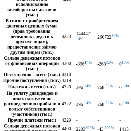
использованию
внеоборотных активов
(тыс.)
В связи с приобретением
долговых ценных бумаг
(прав требования
-
144447
80%
денежных средств к
4223
-
260722
14%
другим лицам),
предоставление займов
другим лицам (тыс.)
Сальдо денежных потоков
14%
32%
100%
от финансовых операций
4300
-396
-268
0
(тыс.)
Поступления - всего (тыс.)
4310
-
-
-
Прочие поступления (тыс.)
4319
-
-
-
-14%
-32%
-100
Платежи - всего (тыс.)
4320
396
268
0
На уплату дивидендов и
иных платежей по
-14%
-32%
-100
распределению прибыли в
4322
396
268
0
пользу собственников
(участников) (тыс.)
Прочие платежи (тыс.)
4329
-
-
-
Сальдо денежных потоков
398%
-102%
3
4400
2203
-43
1415