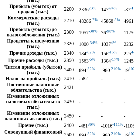
(тыс.)
Прибыль (убыток) от
23%
-94%
-1
2200
2336
147
-87
продаж (тыс.)
Коммерческие расходы
-7%
-5%
2210
48286
45868
49617
(тыс.)
Прибыль (убыток) до
-30%
-98%
3
2300
1957
36
1125
налогообложения (тыс.)
Проценты к получению
-34%
4%
1
2320
1000
1037
2232
(тыс.)
-82%
-15%
4
Прочие доходы (тыс.)
2340
184
156
225
-5%
-17%
-
Прочие расходы (тыс.)
2350
1563
1304
1245
Чистая прибыль (убыток)
-32%
-210%
102
2400
894
-980
19
(тыс.)
Налог на прибыль (тыс.)
2410
-582
-
-
Постоянные налоговые
2421
-
-
-
обязательства (тыс.)
Изменение отложенных
налоговых обязательств
2430
-
-
-
(тыс.)
Изменение отложенных
2450
-
-
-
налоговых активов (тыс.)
36%
-111%
Прочее (тыс.)
2460
-481
-1016
-1106
Совокупный финансовый
-32%
-210%
102
2500
894
-980
19