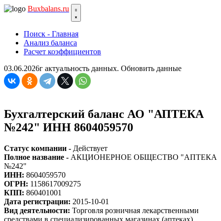
Bux
balans.ru
Поиск - Главная
Анализ баланса
Расчет коэффициентов
03.06.2026г актуальность данных.
Обновить данные
Бухгалтерский баланс АО "АПТЕКА
№242" ИНН 8604059570
Статус компании -
Действует
Полное название -
АКЦИОНЕРНОЕ ОБЩЕСТВО "АПТЕКА
№242"
ИНН:
8604059570
ОГРН:
1158617009275
КПП:
860401001
Дата регистрации:
2015-10-01
Вид деятельности:
Торговля розничная лекарственными
средствами в специализированных магазинах (аптеках)