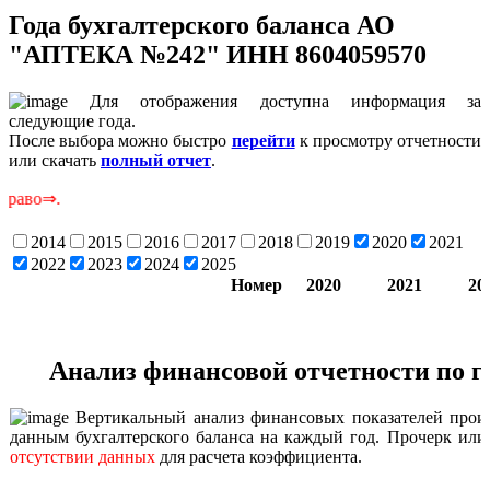
Года бухгалтерского баланса АО
"АПТЕКА №242" ИНН 8604059570
Для отображения доступна информация за
следующие года.
После выбора можно быстро
перейти
к просмотру отчетности
или скачать
полный отчет
.
Скр
2014
2015
2016
2017
2018
2019
2020
2021
2022
2023
2024
2025
Номер
2020
2021
20
Анализ финансовой отчетности по 
Вертикальный анализ финансовых показателей произ
данным бухгалтерского баланса на каждый год. Прочерк или 
отсутствии данных
для расчета коэффициента.