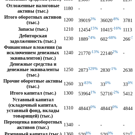
Отложенные налоговые
1180
-
-
-
активы (тыс.)
Итого оборотных активов
3%
-8%
1200
39019
36020
37815
(тыс.)
15%
-16%
Запасы (тыс.)
1210
12454
10415
11131
Дебиторская
74%
-68%
-5
1230
1889
602
266
задолженность (тыс.)
Финансовые вложения (за
-13%
2%
исключением денежных
1240
-
21770
22140
эквивалентов) (тыс.)
Денежные средства и
329%
-1%
денежные эквиваленты
1250
2873
2830
26385
(тыс.)
Прочие оборотные активы
-83%
0%
0%
1260
33
33
33
(тыс.)
1%
-2%
Итого капитал (тыс.)
1300
53964
52716
54129
Уставный капитал
(складочный капитал,
0%
0%
1310
48443
48443
48443
уставный фонд, вклады
товарищей) (тыс.)
Переоценка внеоборотных
1340
-
-
-
активов (тыс.)
8%
0%
0
Резервный капитал (тыс.)
1360
570
570
571