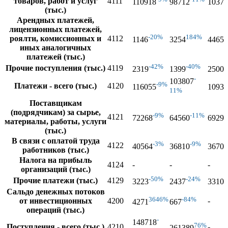
товаров, работ и услуг
4111
110918
98712
10376
(тыс.)
Арендных платежей,
лицензионных платежей,
-20%
184%
роялти, комиссионных и
4112
1146
3254
4465
иных аналогичных
платежей (тыс.)
-42%
-40%
Прочие поступления (тыс.)
4119
2319
1399
2500
-
103807
-9%
Платежи - всего (тыс.)
4120
116055
10931
11%
Поставщикам
(подрядчикам) за сырье,
-9%
-11%
4121
72268
64560
69297
материалы, работы, услуги
(тыс.)
В связи с оплатой труда
-3%
-9%
4122
40564
36810
36705
работников (тыс.)
Налога на прибыль
4124
-
-
-
организаций (тыс.)
-50%
-24%
Прочие платежи (тыс.)
4129
3223
2437
3310
Сальдо денежных потоков
3646%
-84%
от инвестиционных
4200
-
4271
667
операций (тыс.)
-
148718
76%
Поступления - всего (тыс.)
4210
-
261389