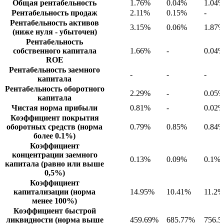
Общая рентабельность
1.76%
0.04%
1.04
Рентабельность продаж
2.11%
0.15%
-
Рентабельность активов
3.15%
0.06%
1.87
(ниже нуля - убыточен)
Рентабельность
собственного капитала
1.66%
-
0.04
ROE
Рентабельность заемного
-
-
-
капитала
Рентабельность оборотного
2.29%
-
0.05
капитала
Чистая норма прибыли
0.81%
-
0.02
Коэффициент покрытия
оборотных средств (норма
0.79%
0.85%
0.84
более 0.1%)
Коэффициент
концентрации заемного
0.13%
0.09%
0.1%
капитала (равно или выше
0,5%)
Коэффициент
капитализации (норма
14.95%
10.41%
11.2%
менее 100%)
Коэффициент быстрой
ликвидности (норма выше
459.69%
685.77%
756.