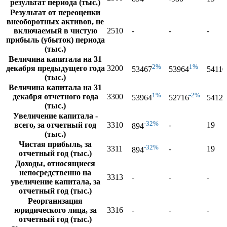
результат периода (тыс.)
Результат от переоценки
внеоборотных активов, не
включаемый в чистую
2510
-
-
-
прибыль (убыток) периода
(тыс.)
Величина капитала на 31
2%
1%
декабря предыдущего года
3200
53467
53964
54110
(тыс.)
Величина капитала на 31
1%
-2%
декабря отчетного года
3300
53964
52716
54129
(тыс.)
Увеличение капитала -
-32%
всего, за отчетный год
3310
-
19
894
(тыс.)
Чистая прибыль, за
-32%
3311
-
19
894
отчетный год (тыс.)
Доходы, относящиеся
непосредственно на
3313
-
-
-
увеличение капитала, за
отчетный год (тыс.)
Реорганизация
юридического лица, за
3316
-
-
-
отчетный год (тыс.)