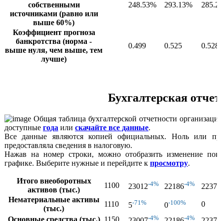
собственными
248.53%
293.13%
285.
источниками (равно или
выше 60%)
Коэффициент прогноза
банкротства (норма -
0.499
0.525
0.528
выше нуля, чем выше, тем
лучше)
Бухгалтерская отче
Общая таблица бухгалтерской отчетности организации
доступные
года
или
скачайте все данные
.
Все данные являются копией официальных. Ноль или про
предоставляла сведения в налоговую.
Нажав на номер строки, можно отобразить изменение пок
графике. Выберите нужные и перейдите к
просмотру
.
Итого внеоборотных
-4%
-4%
1100
23012
22186
22376
активов (тыс.)
Нематериальные активы
-71%
-100%
1110
0
5
0
(тыс.)
-4%
-4%
Основные средства (тыс.)
1150
23007
22186
22376