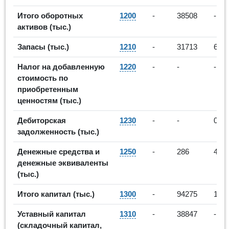
Итого оборотных
1200
-
38508
-
активов (тыс.)
Запасы (тыс.)
1210
-
31713
618
Налог на добавленную
1220
-
-
-
стоимость по
приобретенным
ценностям (тыс.)
Дебиторская
1230
-
-
0
задолженность (тыс.)
Денежные средства и
1250
-
286
461
денежные эквиваленты
(тыс.)
Итого капитал (тыс.)
1300
-
94275
101
Уставный капитал
1310
-
38847
-
(складочный капитал,