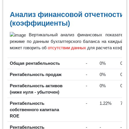
Анализ финансовой отчетности 
(коэффициенты)
Вертикальный анализ финансовых показателей
режиме по данным бухгалтерского баланса на каждый го
может говорить об
отсутствии данных
для расчета коэффи
Общая рентабельность
-
0%
0%
Рентабельность продаж
-
0%
0%
Рентабельность активов
-
0%
0%
(ниже нуля - убыточен)
Рентабельность
-
1.22%
7.2
собственного капитала
ROE
Рентабельность
-
-
-