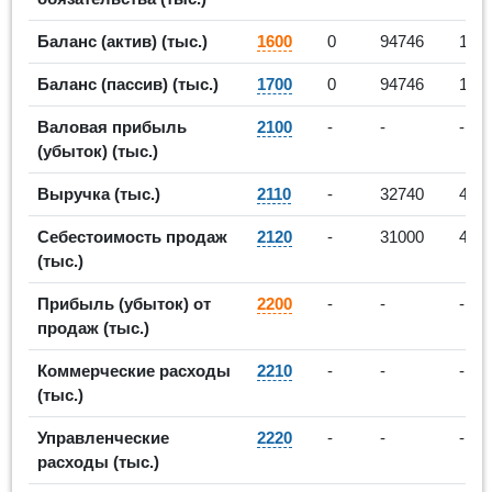
Баланс (актив) (тыс.)
1600
0
94746
117
Баланс (пассив) (тыс.)
1700
0
94746
117
Валовая прибыль
2100
-
-
-
(убыток) (тыс.)
Выручка (тыс.)
2110
-
32740
461
Себестоимость продаж
2120
-
31000
452
(тыс.)
Прибыль (убыток) от
2200
-
-
-
продаж (тыс.)
Коммерческие расходы
2210
-
-
-
(тыс.)
Управленческие
2220
-
-
-
расходы (тыс.)