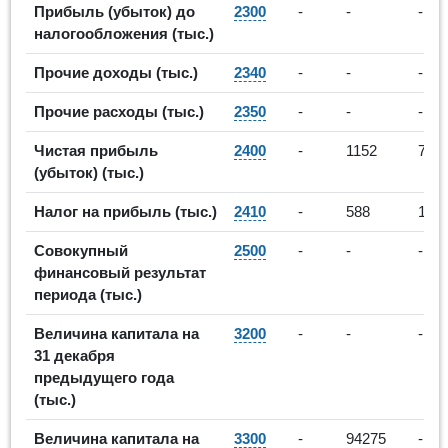
Прибыль (убыток) до
2300
-
-
-
налогообложения (тыс.)
Прочие доходы (тыс.)
2340
-
-
-
Прочие расходы (тыс.)
2350
-
-
-
Чистая прибыль
2400
-
1152
738
(убыток) (тыс.)
Налог на прибыль (тыс.)
2410
-
588
184
Совокупный
2500
-
-
-
финансовый результат
периода (тыс.)
Величина капитала на
3200
-
-
-
31 декабря
предыдущего года
(тыс.)
Величина капитала на
3300
-
94275
-