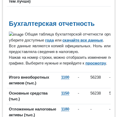
тем лучше)
Бухгалтерская отчетность
Общая таблица бухгалтерской отчетности органи
уберите доступные
года
или
скачайте все данные
.
Все данные являются копией официальных. Ноль или про
предоставляла сведения в налоговую.
Нажав на номер строки, можно отобразить изменение пока
графике. Выберите нужные и перейдите к
просмотру
.
Итого внеоборотных
1100
-
56238
-
активов (тыс.)
Основные средства
1150
-
56238
506
(тыс.)
Отложенные налоговые
1180
-
-
-
активы (тыс.)