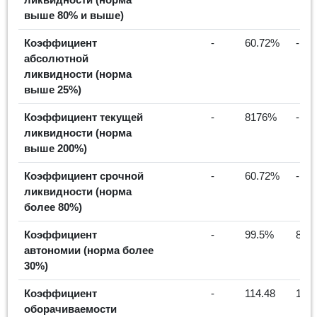
выше 80% и выше)
Коэффициент
-
60.72%
-
абсолютной
ликвидности (норма
выше 25%)
Коэффициент текущей
-
8176%
-
ликвидности (норма
выше 200%)
Коэффициент срочной
-
60.72%
-
ликвидности (норма
более 80%)
Коэффициент
-
99.5%
86.
автономии (норма более
30%)
Коэффициент
-
114.48
100.
оборачиваемости