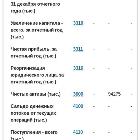
31 декабря отчетного
года (тыс.)
Увеличение капитала -
3310
-
-
-
всего, за отчетный год
(тыс.)
Чистая прибыль, за
3311
-
-
-
отчетный год (тыс.)
Реорганизация
3316
-
-
-
юридического лица, за
отчетный год (тыс.)
Чистые активы (тыс.)
3600
-
94275
-
Сальдо денежных
4100
-
-
-
потоков от текущих
операций (тыс.)
Поступления - всего
4110
-
-
-
(тыс.)