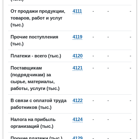
От продажи продукции,
4111
-
-
-
товаров, работ и услуг
(тыс.)
Прочие поступления
4119
-
-
-
(тыс.)
Платежи - всего (тыс.)
4120
-
-
-
Поставщикам
4121
-
-
-
(подрядчикам) за
сырье, материалы,
работы, услуги (тыс.)
В связи с оплатой труда
4122
-
-
-
работников (тыс.)
Налога на прибыль
4124
-
-
-
организаций (тыс.)
Прочие платежи (тыс.)
4129
-
-
-