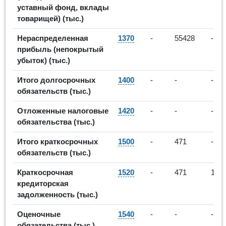
уставный фонд, вклады
товарищей) (тыс.)
Нераспределенная
1370
-
55428
-
прибыль (непокрытый
убыток) (тыс.)
Итого долгосрочных
1400
-
-
-
обязательств (тыс.)
Отложенные налоговые
1420
-
-
-
обязательства (тыс.)
Итого краткосрочных
1500
-
471
-
обязательств (тыс.)
Краткосрочная
1520
-
471
154
кредиторская
задолженность (тыс.)
Оценочные
1540
-
-
-
обязательства (тыс.)