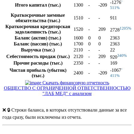
-
-1276
Итого капитал (тыс.)
1300
-
-209
511%
Краткосрочные заемные
1510
-
-
911
обязательства (тыс.)
Краткосрочная кредиторская
1205%
1520
-
209
2728
задолженность (тыс.)
Баланс (актив) (тыс.)
1600
0
0
2363
Баланс (пассив) (тыс.)
1700
0
0
2363
Выручка (тыс.)
2110
-
-
22
340%
Себестоимость продаж (тыс.)
2120
-
209
920
Прочие расходы (тыс.)
2350
-
-
169
-
Чистая прибыль (убыток)
-1067
2400
-
-209
(тыс.)
411%
Скачать финансовую отчетность
ОБЩЕСТВО С ОГРАНИЧЕННОЙ ОТВЕТСТВЕННОСТЬЮ
"ЛАБ МЕД" с анализом
❌ 🔒 Строки баланса, в которых отсутствовали данные за все
года сразу, были исключены из отчета.