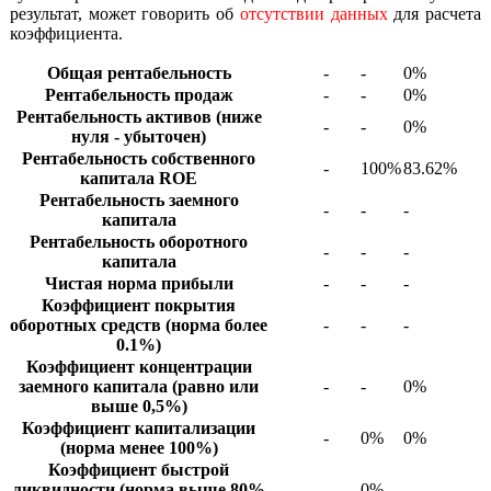
результат, может говорить об
отсутствии данных
для расчета
коэффициента.
Общая рентабельность
-
-
0%
Рентабельность продаж
-
-
0%
Рентабельность активов (ниже
-
-
0%
нуля - убыточен)
Рентабельность собственного
-
100%
83.62%
капитала ROE
Рентабельность заемного
-
-
-
капитала
Рентабельность оборотного
-
-
-
капитала
Чистая норма прибыли
-
-
-
Коэффициент покрытия
оборотных средств (норма более
-
-
-
0.1%)
Коэффициент концентрации
заемного капитала (равно или
-
-
0%
выше 0,5%)
Коэффициент капитализации
-
0%
0%
(норма менее 100%)
Коэффициент быстрой
ликвидности (норма выше 80%
-
0%
-