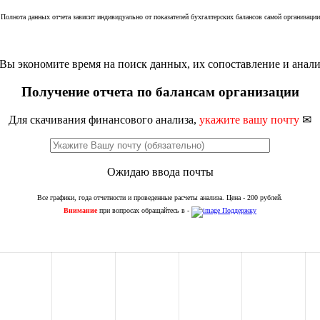
Полнота данных отчета зависит индивидуально от показателей бухгалтерских балансов самой организации
Вы экономите время на поиск данных, их сопоставление и анали
Получение отчета по балансам организации
Для скачивания финансового анализа,
укажите вашу почту
✉
Ожидаю ввода почты
Все графики, года отчетности и проведенные расчеты анализа. Цена - 200 рублей.
Внимание
при вопросах обращайтесь в -
Поддержку