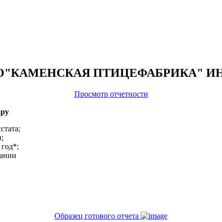
а ООО"КАМЕНСКАЯ ПТИЦЕФАБРИКА" ИНН
Просмотр отчетности
.ру
стата;
;
 год*;
пании
Образец готового отчета