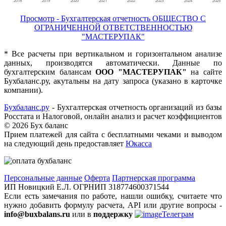
Просмотр - Бухгалтерская отчетность ОБЩЕСТВО С
ОГРАНИЧЕННОЙ ОТВЕТСТВЕННОСТЬЮ
"МАСТЕРУПАК"
* Все расчеты при вертикальном и горизонтальном анализе
данных, производятся автоматически. Данные по
бухгалтерским балансам
ООО "МАСТЕРУПАК"
на сайте
Бухбаланс.ру, акутальны на дату запроса (указано в карточке
компании).
Бухбаланс.ру
- Бухгалтерская отчетность организаций из базы
Росстата и Налоговой, онлайн анализ и расчет коэффициентов
©
2026 Бух баланс
Прием платежей для сайта с бесплатными чеками и выводом
на следующий день предоставляет
Юкасса
Персональные данные
Оферта
Партнерская программа
ИП Новицкий Е.Л. ОГРНИП 318774600371544
Если есть замечания по работе, нашли ошибку, считаете что
нужно добавить формулу расчета, API или другие вопросы -
info@buxbalans.ru
или в
поддержку
Телеграм