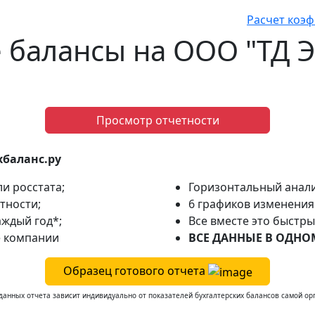
Расчет коэ
е балансы на ООО "ТД
Просмотр отчетности
хбаланс.ру
и росстата;
Горизонтальный анали
тности;
6 графиков изменения 
аждый год*;
Все вместе это быстр
е компании
ВСЕ ДАННЫЕ В ОДНОМ
Образец готового отчета
данных отчета зависит индивидуально от показателей бухгалтерских балансов самой ор