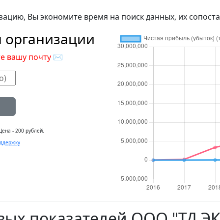
зацию, Вы экономите время на поиск данных, их сопоста
м организации
е вашу почту
✉
ена - 200 рублей.
ддержку
вых показателей ООО "ТД Э