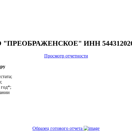
 ОАО "ПРЕОБРАЖЕНСКОЕ" ИНН 54431202
Просмотр отчетности
.ру
стата;
;
 год*;
пании
Образец готового отчета