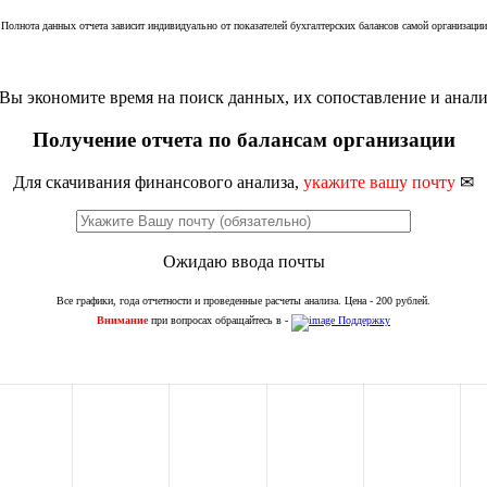
Полнота данных отчета зависит индивидуально от показателей бухгалтерских балансов самой организации
Вы экономите время на поиск данных, их сопоставление и анали
Получение отчета по балансам организации
Для скачивания финансового анализа,
укажите вашу почту
✉
Ожидаю ввода почты
Все графики, года отчетности и проведенные расчеты анализа. Цена - 200 рублей.
Внимание
при вопросах обращайтесь в -
Поддержку