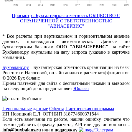
Просмотр - Бухгалтерская отчетность ОБЩЕСТВО С
ОГРАНИЧЕННОЙ ОТВЕТСТВЕННОСТЬЮ
"АВИАСЕРВИС"
* Все расчеты при вертикальном и горизонтальном анализе
данных, производятся автоматически. Данные по
бухгалтерским балансам
ООО "АВИАСЕРВИС"
на сайте
Бухбаланс.ру, акутальны на дату запроса (указано в карточке
компании).
Бухбаланс.ру
- Бухгалтерская отчетность организаций из базы
Росстата и Налоговой, онлайн анализ и расчет коэффициентов
©
2026 Бух баланс
Прием платежей для сайта с бесплатными чеками и выводом
на следующий день предоставляет
Юкасса
Персональные данные
Оферта
Партнерская программа
ИП Новицкий Е.Л. ОГРНИП 318774600371544
Если есть замечания по работе, нашли ошибку, считаете что
нужно добавить формулу расчета, API или другие вопросы -
info@buxbalans.ru
или в
поддержку
Телеграм