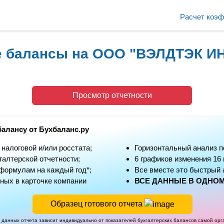
Расчет коэ
ие балансы на ООО "ВЭЛДТЭК 
Просмотр отчетности
балансу от Бухбаланс.ру
алоговой и/или росстата;
Горизонтальный анализ п
алтерской отчетности;
6 графиков изменения 16
формулам на каждый год*;
Все вместе это быстрый 
ных в карточке компании
ВСЕ ДАННЫЕ В ОДНОМ
Образец готового отчета
 данных отчета зависит индивидуально от показателей бухгалтерских балансов самой ор