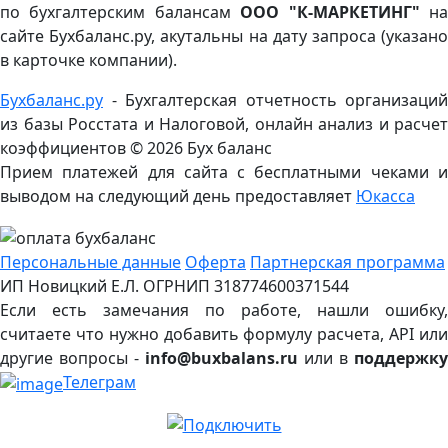
по бухгалтерским балансам
ООО "К-МАРКЕТИНГ"
н
сайте Бухбаланс.ру, акутальны на дату запроса (указано
в карточке компании).
Бухбаланс.ру
- Бухгалтерская отчетность организаций
из базы Росстата и Налоговой, онлайн анализ и расчет
коэффициентов ©
2026 Бух баланс
Прием платежей для сайта с бесплатными чеками и
выводом на следующий день предоставляет
Юкасса
Персональные данные
Оферта
Партнерская программа
ИП Новицкий Е.Л. ОГРНИП 318774600371544
Если есть замечания по работе, нашли ошибку,
считаете что нужно добавить формулу расчета, API или
другие вопросы -
info@buxbalans.ru
или в
поддержку
Телеграм