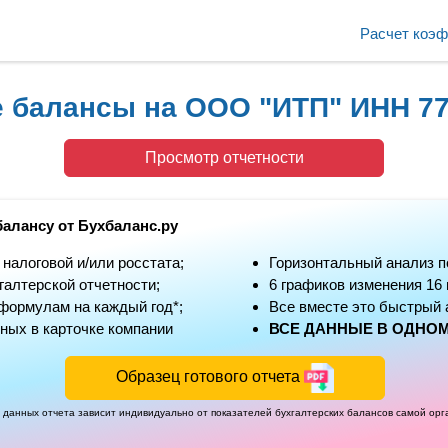
Расчет коэ
е балансы на ООО "ИТП" ИНН 7
Просмотр отчетности
балансу от Бухбаланс.ру
алоговой и/или росстата;
Горизонтальный анализ п
алтерской отчетности;
6 графиков изменения 16
формулам на каждый год*;
Все вместе это быстрый 
ных в карточке компании
ВСЕ ДАННЫЕ В ОДНОМ
Образец готового отчета
 данных отчета зависит индивидуально от показателей бухгалтерских балансов самой ор