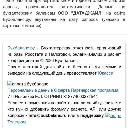
* Все расчеты при вертикальном и горизонтальном анализе
данных, производятся автоматически. Данные по
бухгалтерским балансам
ООО "ДАТАДЖАЙЛ"
на сайте
Бухбаланс.ру, акутальны на дату запроса (указано в
карточке компании).
Бухбаланс.ру
- Бухгалтерская отчетность организаций
из базы Росстата и Налоговой, онлайн анализ и расчет
коэффициентов ©
2026 Бух баланс
Прием платежей для сайта с бесплатными чеками и
выводом на следующий день предоставляет
Юкасса
Персональные данные
Оферта
Партнерская программа
ИП Новицкий Е.Л. ОГРНИП 318774600371544
Если есть замечания по работе, нашли ошибку, считаете
что нужно добавить формулу расчета, API или другие
вопросы -
info@buxbalans.ru
или в
поддержку
Телеграм