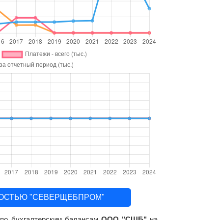
ЕННОСТЬЮ "СЕВЕРЩЕБПРОМ"
е по бухгалтерским балансам
ООО "СЩБ"
на