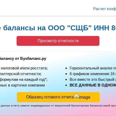
Расчет коэ
е балансы на ООО "СЩБ" ИНН 8
Просмотр отчетности
балансу от Бухбаланс.ру
алоговой и/или росстата;
Горизонтальный анализ п
алтерской отчетности;
6 графиков изменения 16
формулам на каждый год*;
Все вместе это быстрый 
ных в карточке компании
ВСЕ ДАННЫЕ В ОДНОМ
Образец готового отчета
 данных отчета зависит индивидуально от показателей бухгалтерских балансов самой ор