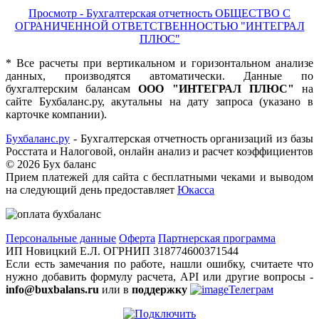
Просмотр - Бухгалтерская отчетность ОБЩЕСТВО С
ОГРАНИЧЕННОЙ ОТВЕТСТВЕННОСТЬЮ "ИНТЕГРАЛ
ПЛЮС"
* Все расчеты при вертикальном и горизонтальном анализе
данных, производятся автоматически. Данные по
бухгалтерским балансам
ООО "ИНТЕГРАЛ ПЛЮС"
на
сайте Бухбаланс.ру, акутальны на дату запроса (указано в
карточке компании).
Бухбаланс.ру
- Бухгалтерская отчетность организаций из базы
Росстата и Налоговой, онлайн анализ и расчет коэффициентов
©
2026 Бух баланс
Прием платежей для сайта с бесплатными чеками и выводом
на следующий день предоставляет
Юкасса
Персональные данные
Оферта
Партнерская программа
ИП Новицкий Е.Л. ОГРНИП 318774600371544
Если есть замечания по работе, нашли ошибку, считаете что
нужно добавить формулу расчета, API или другие вопросы -
info@buxbalans.ru
или в
поддержку
Телеграм