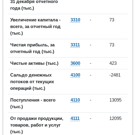
31 декабря отчетного
года (тыс.)
Увеличение капитала -
3310
-
73
всего, за отчетный год
(тыс.)
Чистая прибыль, за
3311
-
73
отчетный год (тыс.)
Чистые активы (тыс.)
3600
-
423
Сальдо денежных
4100
-
-2481
потоков от текущих
операций (тыс.)
Поступления - всего
4110
-
13095
(тыс.)
От продажи продукции,
4111
-
12095
товаров, работ и услуг
(тыс.)