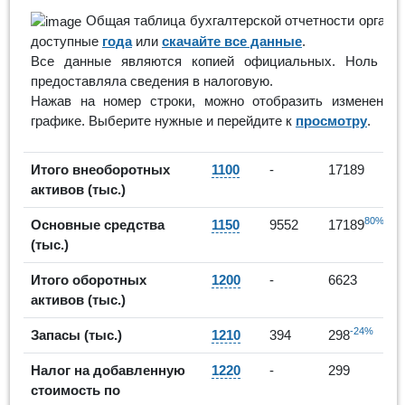
Общая таблица бухгалтерской отчетности организ
доступные
года
или
скачайте все данные
.
Все данные являются копией официальных. Ноль или
предоставляла сведения в налоговую.
Нажав на номер строки, можно отобразить изменение 
графике. Выберите нужные и перейдите к
просмотру
.
Итого внеоборотных
1100
-
17189
активов (тыс.)
80%
Основные средства
1150
9552
17189
(тыс.)
Итого оборотных
1200
-
6623
активов (тыс.)
-24%
Запасы (тыс.)
1210
394
298
Налог на добавленную
1220
-
299
стоимость по