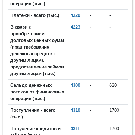
операций (тыс.)
Платежи - всего (тыс.)
4220
-
-
В связи с
4223
-
-
приобретением
долговых ценных бумаг
(прав требования
денежных средств к
другим лицам),
предоставление займов
другим лицам (тыс.)
Сальдо денежных
4300
-
620
потоков от финансовых
операций (тыс.)
Поступления - всего
4310
-
1700
(тыс.)
Получение кредитов и
4311
-
1700