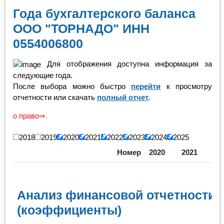
Года бухгалтерского баланса
ООО "ТОРНАДО" ИНН
0554006800
Для отображения доступна информация за
следующие года.
После выбора можно быстро
перейти
к просмотру
отчетности или скачать
полный отчет
.
Скр
2018
2019
2020
2021
2022
2023
2024
2025
Номер
2020
2021
Анализ финансовой отчетности 
(коэффициенты)