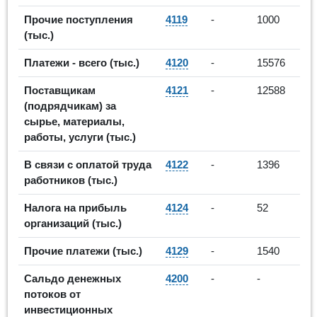
Прочие поступления
4119
-
1000
(тыс.)
Платежи - всего (тыс.)
4120
-
15576
Поставщикам
4121
-
12588
(подрядчикам) за
сырье, материалы,
работы, услуги (тыс.)
В связи с оплатой труда
4122
-
1396
работников (тыс.)
Налога на прибыль
4124
-
52
организаций (тыс.)
Прочие платежи (тыс.)
4129
-
1540
Сальдо денежных
4200
-
-
потоков от
инвестиционных