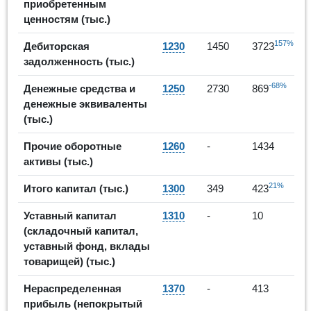
приобретенным
ценностям (тыс.)
157%
Дебиторская
1230
1450
3723
задолженность (тыс.)
-68%
Денежные средства и
1250
2730
869
денежные эквиваленты
(тыс.)
Прочие оборотные
1260
-
1434
активы (тыс.)
21%
Итого капитал (тыс.)
1300
349
423
Уставный капитал
1310
-
10
(складочный капитал,
уставный фонд, вклады
товарищей) (тыс.)
Нераспределенная
1370
-
413
прибыль (непокрытый