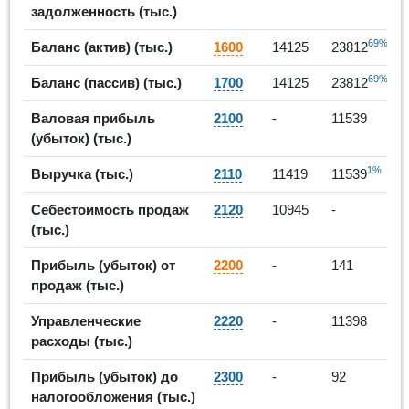
задолженность (тыс.)
69%
Баланс (актив) (тыс.)
1600
14125
23812
69%
Баланс (пассив) (тыс.)
1700
14125
23812
Валовая прибыль
2100
-
11539
(убыток) (тыс.)
1%
Выручка (тыс.)
2110
11419
11539
Себестоимость продаж
2120
10945
-
(тыс.)
Прибыль (убыток) от
2200
-
141
продаж (тыс.)
Управленческие
2220
-
11398
расходы (тыс.)
Прибыль (убыток) до
2300
-
92
налогообложения (тыс.)