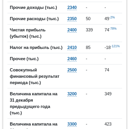
Прочие доходы (тыс.)
2340
-
-
-2%
Прочие расходы (тыс.)
2350
50
49
-78%
Чистая прибыль
2400
339
74
(убыток) (тыс.)
-121%
Налог на прибыль (тыс.)
2410
85
-18
Прочее (тыс.)
2460
-
-
Совокупный
2500
-
74
финансовый результат
периода (тыс.)
Величина капитала на
3200
-
349
31 декабря
предыдущего года
(тыс.)
Величина капитала на
3300
-
423