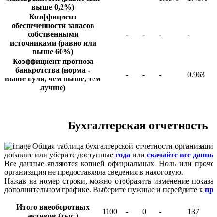
выше 0,2%)
Коэффициент
обеспеченности запасов
собственными
-
-
-
-
источниками (равно или
выше 60%)
Коэффициент прогноза
банкротства (норма -
-
-
-
0.963
выше нуля, чем выше, тем
лучше)
Бухгалтерская отчетность
Общая таблица бухгалтерской отчетности организации
добавьте или уберите доступные
года
или
скачайте все данны
Все данные являются копией официальных. Ноль или прочер
организация не предоставляла сведения в налоговую.
Нажав на номер строки, можно отобразить изменение показат
дополнительном графике. Выберите нужные и перейдите к
пр
Итого внеоборотных
1100
-
0
-
137
активов (тыс.)