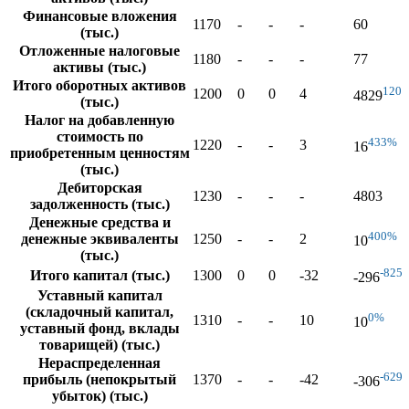
Финансовые вложения
1170
-
-
-
60
(тыс.)
Отложенные налоговые
1180
-
-
-
77
активы (тыс.)
Итого оборотных активов
120
1200
0
0
4
4829
(тыс.)
Налог на добавленную
стоимость по
433%
1220
-
-
3
16
приобретенным ценностям
(тыс.)
Дебиторская
1230
-
-
-
4803
задолженность (тыс.)
Денежные средства и
400%
денежные эквиваленты
1250
-
-
2
10
(тыс.)
-825
Итого капитал (тыс.)
1300
0
0
-32
-296
Уставный капитал
(складочный капитал,
0%
1310
-
-
10
10
уставный фонд, вклады
товарищей) (тыс.)
Нераспределенная
-629
прибыль (непокрытый
1370
-
-
-42
-306
убыток) (тыс.)