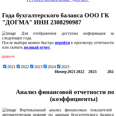
Года бухгалтерского баланса ООО ГК
"ДОГМА" ИНН 2308290987
Для отображения доступна информация за
следующие года.
После выбора можно быстро
перейти
к просмотру отчетности
или скачать
полный отчет
.
Скр
2021
2022
2023
2024
2025
Номер
2021
2022
2023
2024
Анализ финансовой отчетности по 
(коэффициенты)
Вертикальный анализ финансовых показателей п
автоматическом режиме по данным бухгалтерского баланса