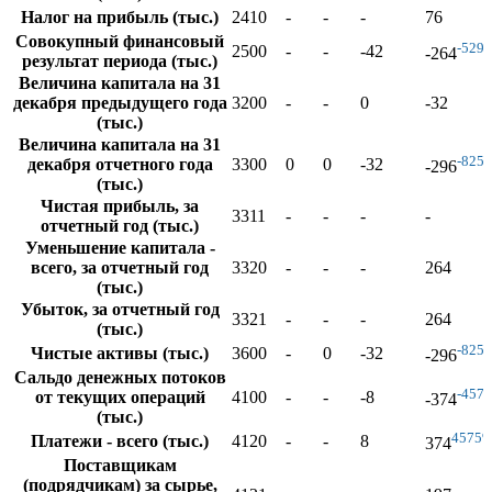
Налог на прибыль (тыс.)
2410
-
-
-
76
Совокупный финансовый
-529
2500
-
-
-42
-264
результат периода (тыс.)
Величина капитала на 31
декабря предыдущего года
3200
-
-
0
-32
(тыс.)
Величина капитала на 31
-825
декабря отчетного года
3300
0
0
-32
-296
(тыс.)
Чистая прибыль, за
3311
-
-
-
-
отчетный год (тыс.)
Уменьшение капитала -
всего, за отчетный год
3320
-
-
-
264
(тыс.)
Убыток, за отчетный год
3321
-
-
-
264
(тыс.)
-825
Чистые активы (тыс.)
3600
-
0
-32
-296
Сальдо денежных потоков
-457
от текущих операций
4100
-
-
-8
-374
(тыс.)
4575
Платежи - всего (тыс.)
4120
-
-
8
374
Поставщикам
(подрядчикам) за сырье,