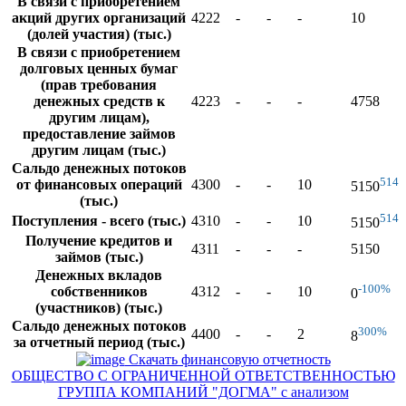
В связи с приобретением
акций других организаций
4222
-
-
-
10
(долей участия) (тыс.)
В связи с приобретением
долговых ценных бумаг
(прав требования
денежных средств к
4223
-
-
-
4758
другим лицам),
предоставление займов
другим лицам (тыс.)
Сальдо денежных потоков
514
от финансовых операций
4300
-
-
10
5150
(тыс.)
514
Поступления - всего (тыс.)
4310
-
-
10
5150
Получение кредитов и
4311
-
-
-
5150
займов (тыс.)
Денежных вкладов
-100%
собственников
4312
-
-
10
0
(участников) (тыс.)
Сальдо денежных потоков
300%
4400
-
-
2
8
за отчетный период (тыс.)
Скачать финансовую отчетность
ОБЩЕСТВО С ОГРАНИЧЕННОЙ ОТВЕТСТВЕННОСТЬЮ
ГРУППА КОМПАНИЙ "ДОГМА" с анализом