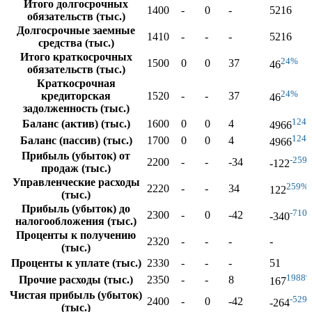
Итого долгосрочных
1400
-
0
-
5216
обязательств (тыс.)
Долгосрочные заемные
1410
-
-
-
5216
средства (тыс.)
Итого краткосрочных
24%
1500
0
0
37
46
обязательств (тыс.)
Краткосрочная
24%
кредиторская
1520
-
-
37
46
задолженность (тыс.)
124
Баланс (актив) (тыс.)
1600
0
0
4
4966
124
Баланс (пассив) (тыс.)
1700
0
0
4
4966
Прибыль (убыток) от
-259
2200
-
-
-34
-122
продаж (тыс.)
Управленческие расходы
259%
2220
-
-
34
122
(тыс.)
Прибыль (убыток) до
-710
2300
-
0
-42
-340
налогообложения (тыс.)
Проценты к получению
2320
-
-
-
-
(тыс.)
Проценты к уплате (тыс.)
2330
-
-
-
51
1988
Прочие расходы (тыс.)
2350
-
-
8
167
Чистая прибыль (убыток)
-529
2400
-
0
-42
-264
(тыс.)