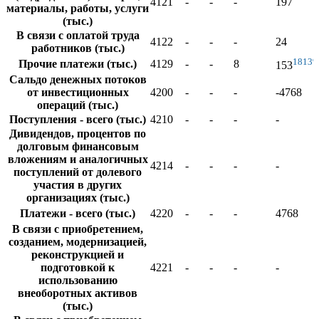
4121
-
-
-
197
материалы, работы, услуги
(тыс.)
В связи с оплатой труда
4122
-
-
-
24
работников (тыс.)
1813
Прочие платежи (тыс.)
4129
-
-
8
153
Сальдо денежных потоков
от инвестиционных
4200
-
-
-
-4768
операций (тыс.)
Поступления - всего (тыс.)
4210
-
-
-
-
Дивидендов, процентов по
долговым финансовым
вложениям и аналогичных
4214
-
-
-
-
поступлений от долевого
участия в других
организациях (тыс.)
Платежи - всего (тыс.)
4220
-
-
-
4768
В связи с приобретением,
созданием, модернизацией,
реконструкцией и
подготовкой к
4221
-
-
-
-
использованию
внеоборотных активов
(тыс.)