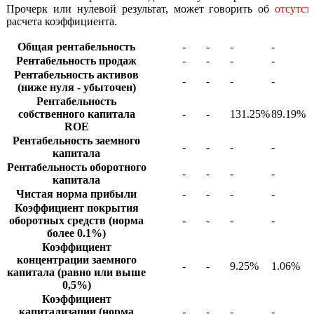
Прочерк или нулевой результат, может говорить об
отсутс
расчета коэффициента.
Общая рентабельность
-
-
-
-
Рентабельность продаж
-
-
-
-
Рентабельность активов
-
-
-
-
(ниже нуля - убыточен)
Рентабельность
собственного капитала
-
-
131.25%
89.19%
ROE
Рентабельность заемного
-
-
-
-
капитала
Рентабельность оборотного
-
-
-
-
капитала
Чистая норма прибыли
-
-
-
-
Коэффициент покрытия
оборотных средств (норма
-
-
-
-
более 0.1%)
Коэффициент
концентрации заемного
-
-
9.25%
1.06%
капитала (равно или выше
0,5%)
Коэффициент
капитализации (норма
-
-
-
-