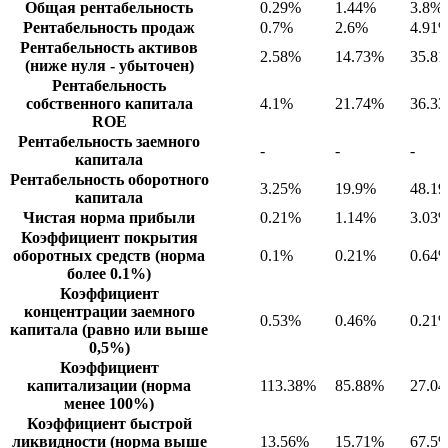
Общая рентабельность
0.29%
1.44%
3.8%
Рентабельность продаж
0.7%
2.6%
4.91
Рентабельность активов
2.58%
14.73%
35.8
(ниже нуля - убыточен)
Рентабельность
собственного капитала
4.1%
21.74%
36.3
ROE
Рентабельность заемного
-
-
-
капитала
Рентабельность оборотного
3.25%
19.9%
48.1
капитала
Чистая норма прибыли
0.21%
1.14%
3.03
Коэффициент покрытия
оборотных средств (норма
0.1%
0.21%
0.64
более 0.1%)
Коэффициент
концентрации заемного
0.53%
0.46%
0.21
капитала (равно или выше
0,5%)
Коэффициент
капитализации (норма
113.38%
85.88%
27.0
менее 100%)
Коэффициент быстрой
ликвидности (норма выше
13.56%
15.71%
67.5