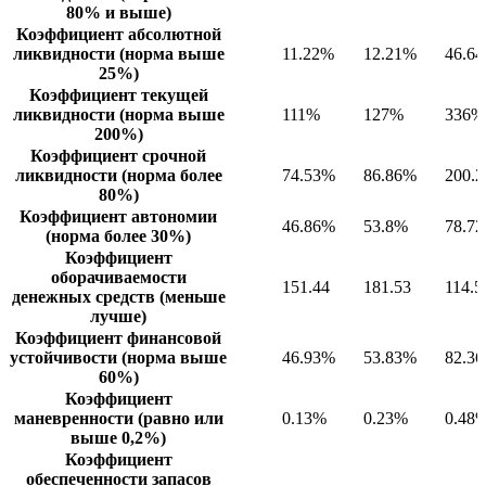
80% и выше)
Коэффициент абсолютной
ликвидности (норма выше
11.22%
12.21%
46.6
25%)
Коэффициент текущей
ликвидности (норма выше
111%
127%
336%
200%)
Коэффициент срочной
ликвидности (норма более
74.53%
86.86%
200.
80%)
Коэффициент автономии
46.86%
53.8%
78.7
(норма более 30%)
Коэффициент
оборачиваемости
151.44
181.53
114.5
денежных средств (меньше
лучше)
Коэффициент финансовой
устойчивости (норма выше
46.93%
53.83%
82.3
60%)
Коэффициент
маневренности (равно или
0.13%
0.23%
0.48
выше 0,2%)
Коэффициент
обеспеченности запасов