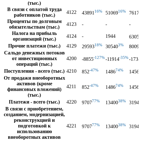
(тыс.)
В связи с оплатой труда
16%
16%
4122
43891
51069
7617
работников (тыс.)
Проценты по долговым
4123
-
-
-
обязательствам (тыс.)
Налога на прибыль
4124
-
1944
6305
организаций (тыс.)
18%
3%
Прочие платежи (тыс.)
4129
29593
30540
8009
Сальдо денежных потоков
-127%
-35%
от инвестиционных
4200
-8855
-11914
-1738
операций (тыс.)
-47%
74%
Поступления - всего (тыс.)
4210
852
1486
1456
От продажи внеоборотных
активов (кроме
-47%
74%
4211
852
1486
1456
финансовых вложений)
(тыс.)
77%
38%
Платежи - всего (тыс.)
4220
9707
13400
3194
В связи с приобретением,
созданием, модернизацией,
реконструкцией и
77%
38%
подготовкой к
4221
9707
13400
3194
использованию
внеоборотных активов