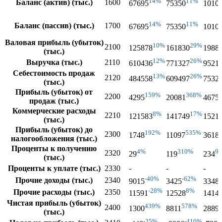
14%
11%
Баланс (актив) (тыс.)
1600
67695
75350
1010
14%
11%
Баланс (пассив) (тыс.)
1700
67695
75350
1010
Валовая прибыль (убыток)
10%
29%
2100
125878
161830
1988
(тыс.)
12%
26%
Выручка (тыс.)
2110
610436
771327
9521
Себестоимость продаж
13%
26%
2120
484558
609497
7532
(тыс.)
Прибыль (убыток) от
159%
368%
2200
4295
20081
4675
продаж (тыс.)
Коммерческие расходы
8%
17%
2210
121583
141749
1521
(тыс.)
Прибыль (убыток) до
192%
535%
2300
1748
11097
3618
налогообложения (тыс.)
Проценты к получению
4%
310%
9
2320
29
119
234
(тыс.)
Проценты к уплате (тыс.)
2330
-
-
-
-40%
-62%
Прочие доходы (тыс.)
2340
9015
3425
3348
-28%
8%
Прочие расходы (тыс.)
2350
11591
12528
1414
Чистая прибыль (убыток)
439%
578%
2400
1300
8811
2889
(тыс.)
-25%
-410%