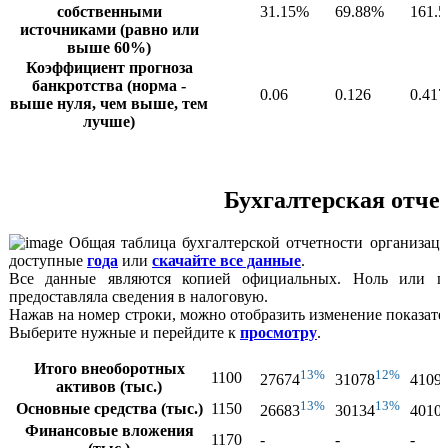
собственными
31.15%
69.88%
161.
источниками (равно или
выше 60%)
Коэффициент прогноза
банкротства (норма -
0.06
0.126
0.417
выше нуля, чем выше, тем
лучше)
Бухгалтерская отче
Общая таблица бухгалтерской отчетности организаци
доступные
года
или
скачайте все данные
.
Все данные являются копией официальных. Ноль или пр
предоставляла сведения в налоговую.
Нажав на номер строки, можно отобразить изменение показате
Выберите нужные и перейдите к
просмотру
.
Итого внеоборотных
13%
12%
1100
27674
31078
4109
активов (тыс.)
13%
13%
Основные средства (тыс.)
1150
26683
30134
4010
Финансовые вложения
1170
-
-
-