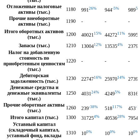
(тыс.)
Отложенные налоговые
26%
-5%
5
1180
991
944
989
активы (тыс.)
Прочие внеоборотные
1190
-
-
-
активы (тыс.)
Итого оборотных активов
15%
11%
1200
40021
44272
5995
(тыс.)
12%
4%
Запасы (тыс.)
1210
13004
13535
2379
Налог на добавленную
стоимость по
1220
-
-
-
приобретенным ценностям
(тыс.)
Дебиторская
16%
14%
1230
22747
25970
2739
задолженность (тыс.)
Денежные средства и
24%
5%
денежные эквиваленты
1250
4031
4249
8316
(тыс.)
Прочие оборотные активы
-38%
117%
-
1260
239
518
453
(тыс.)
4%
28%
Итого капитал (тыс.)
1300
31725
40536
7954
Уставный капитал
(складочный капитал,
0%
0%
0%
1310
10
10
10
уставный фонд, вклады