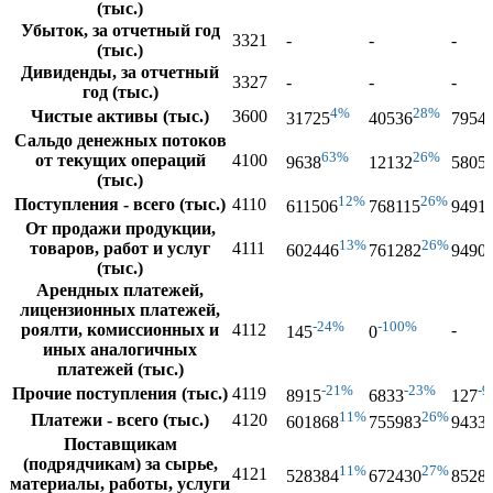
(тыс.)
Убыток, за отчетный год
3321
-
-
-
(тыс.)
Дивиденды, за отчетный
3327
-
-
-
год (тыс.)
4%
28%
Чистые активы (тыс.)
3600
31725
40536
7954
Сальдо денежных потоков
63%
26%
от текущих операций
4100
9638
12132
5805
(тыс.)
12%
26%
Поступления - всего (тыс.)
4110
611506
768115
9491
От продажи продукции,
13%
26%
товаров, работ и услуг
4111
602446
761282
9490
(тыс.)
Арендных платежей,
лицензионных платежей,
-24%
-100%
роялти, комиссионных и
4112
-
145
0
иных аналогичных
платежей (тыс.)
-21%
-23%
-
Прочие поступления (тыс.)
4119
8915
6833
127
11%
26%
Платежи - всего (тыс.)
4120
601868
755983
9433
Поставщикам
(подрядчикам) за сырье,
11%
27%
4121
528384
672430
8528
материалы, работы, услуги