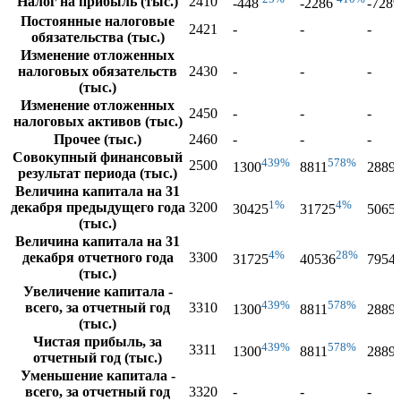
Налог на прибыль (тыс.)
2410
-448
-2286
-7289
Постоянные налоговые
2421
-
-
-
обязательства (тыс.)
Изменение отложенных
налоговых обязательств
2430
-
-
-
(тыс.)
Изменение отложенных
2450
-
-
-
налоговых активов (тыс.)
Прочее (тыс.)
2460
-
-
-
Совокупный финансовый
439%
578%
2500
1300
8811
2889
результат периода (тыс.)
Величина капитала на 31
1%
4%
декабря предыдущего года
3200
30425
31725
5065
(тыс.)
Величина капитала на 31
4%
28%
декабря отчетного года
3300
31725
40536
7954
(тыс.)
Увеличение капитала -
439%
578%
всего, за отчетный год
3310
1300
8811
2889
(тыс.)
Чистая прибыль, за
439%
578%
3311
1300
8811
2889
отчетный год (тыс.)
Уменьшение капитала -
всего, за отчетный год
3320
-
-
-