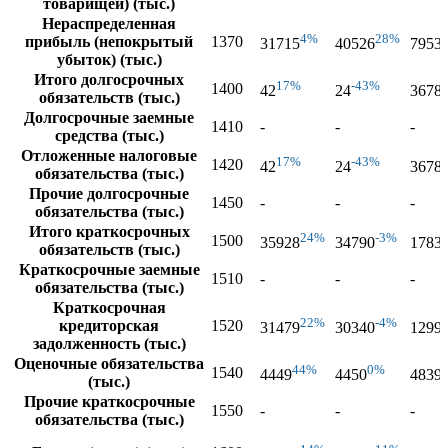
товарищей) (тыс.)
Нераспределенная
4%
28%
прибыль (непокрытый
1370
31715
40526
7953
убыток) (тыс.)
Итого долгосрочных
17%
-43%
1400
42
24
3678
обязательств (тыс.)
Долгосрочные заемные
1410
-
-
-
средства (тыс.)
Отложенные налоговые
17%
-43%
1420
42
24
3678
обязательства (тыс.)
Прочие долгосрочные
1450
-
-
-
обязательства (тыс.)
Итого краткосрочных
24%
-3%
1500
35928
34790
1783
обязательств (тыс.)
Краткосрочные заемные
1510
-
-
-
обязательства (тыс.)
Краткосрочная
22%
-4%
кредиторская
1520
31479
30340
1299
задолженность (тыс.)
Оценочные обязательства
44%
0%
1540
4449
4450
4839
(тыс.)
Прочие краткосрочные
1550
-
-
-
обязательства (тыс.)