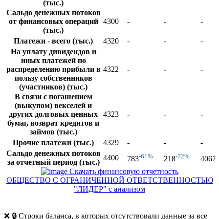
(тыс.)
Сальдо денежных потоков
от финансовых операций
4300
-
-
-
(тыс.)
Платежи - всего (тыс.)
4320
-
-
-
На уплату дивидендов и
иных платежей по
распределению прибыли в
4322
-
-
-
пользу собственников
(участников) (тыс.)
В связи с погашением
(выкупом) векселей и
других долговых ценных
4323
-
-
-
бумаг, возврат кредитов и
займов (тыс.)
Прочие платежи (тыс.)
4329
-
-
-
Сальдо денежных потоков
-61%
-72%
4400
783
218
4067
за отчетный период (тыс.)
Скачать финансовую отчетность
ОБЩЕСТВО С ОГРАНИЧЕННОЙ ОТВЕТСТВЕННОСТЬЮ
"ЛИДЕР" с анализом
❌ 🔒 Строки баланса, в которых отсутствовали данные за все