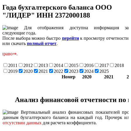
Года бухгалтерского баланса ООО
"ЛИДЕР" ИНН 2372000188
Для отображения доступна информация за
следующие года.
После выбора можно быстро
перейти
к просмотру отчетности
или скачать
полный отчет
.
Скр
2011
2012
2013
2014
2015
2016
2017
2018
2019
2020
2021
2022
2023
2024
2025
Номер
2020
2021
2
Анализ финансовой отчетности по 
Вертикальный анализ финансовых показателей прои
данным бухгалтерского баланса на каждый год. Прочерк или
отсутствии данных
для расчета коэффициента.