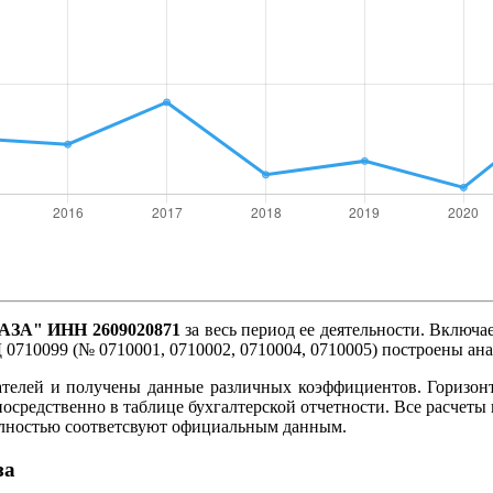
ЗА" ИНН 2609020871
за весь период ее деятельности. Включае
 0710099 (№ 0710001, 0710002, 0710004, 0710005) построены ан
ателей и получены данные различных коэффициентов. Горизон
посредственно в таблице бухгалтерской отчетности. Все расче
олностью соответсвуют официальным данным.
за