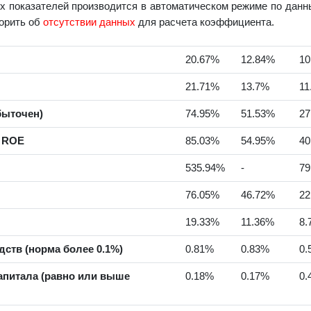
 показателей производится в автоматическом режиме по данны
ворить об
отсутствии данных
для расчета коэффициента.
20.67%
12.84%
10
21.71%
13.7%
11
быточен)
74.95%
51.53%
27
а ROE
85.03%
54.95%
40
535.94%
-
79
76.05%
46.72%
22
19.33%
11.36%
8.
ств (норма более 0.1%)
0.81%
0.83%
0.
апитала (равно или выше
0.18%
0.17%
0.