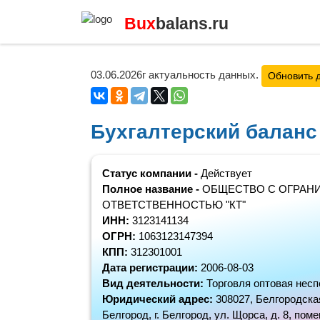
Bux
balans.ru
03.06.2026г актуальность данных.
Обновить 
Бухгалтерский баланс
Статус компании -
Действует
Полное название -
ОБЩЕСТВО С ОГРАН
ОТВЕТСТВЕННОСТЬЮ "КТ"
ИНН:
3123141134
ОГРН:
1063123147394
КПП:
312301001
Дата регистрации:
2006-08-03
Вид деятельности:
Торговля оптовая нес
Юридический адрес:
308027, Белгородская 
Белгород, г. Белгород, ул. Щорса, д. 8, поме