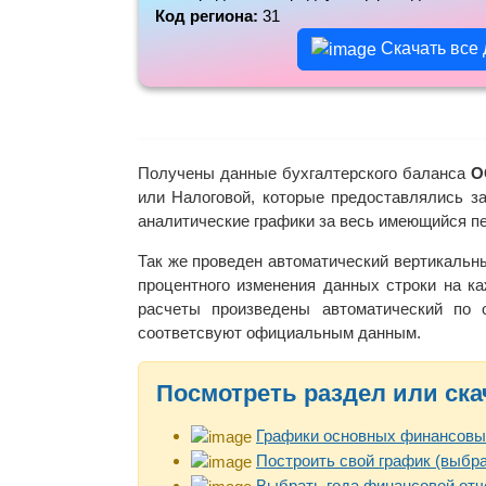
Код региона:
31
Скачать все
Получены данные бухгалтерского баланса
О
или Налоговой, которые предоставлялись з
аналитические графики за весь имеющийся п
Так же проведен автоматический вертикальн
процентного изменения данных строки на ка
расчеты произведены автоматический по
соответсвуют официальным данным.
Посмотреть раздел или ска
Графики основных финансовы
Построить свой график (выбра
Выбрать года финансовой отч