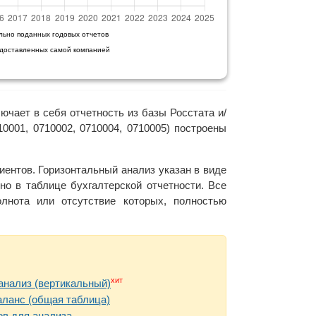
льно поданных годовых отчетов
едоставленных самой компанией
ючает в себя отчетность из базы Росстата и/
001, 0710002, 0710004, 0710005) построены
ентов. Горизонтальный анализ указан в виде
но в таблице бухгалтерской отчетности. Все
нота или отсутствие которых, полностью
хит
анализ (вертикальный)
аланс (общая таблица)
в для анализа