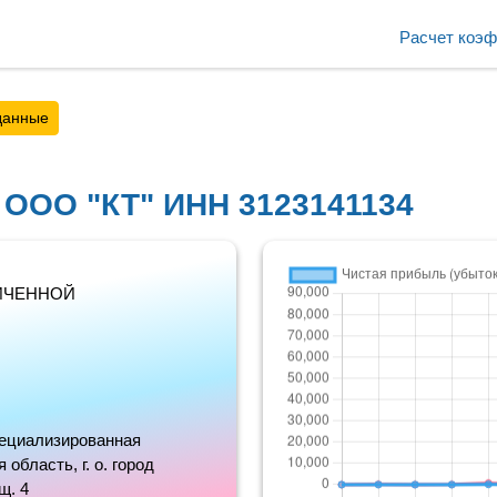
Расчет коэ
данные
 ООО "КТ" ИНН 3123141134
ИЧЕННОЙ
пециализированная
область, г. о. город
щ. 4