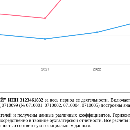
" ИНН 3123461832
за весь период ее деятельности. Включает
 0710099 (№ 0710001, 0710002, 0710004, 0710005) построены ан
ателей и получены данные различных коэффициентов. Горизон
посредственно в таблице бухгалтерской отчетности. Все расче
олностью соответсвуют официальным данным.