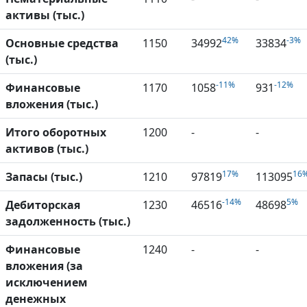
активы (тыс.)
42%
-3%
Основные средства
1150
34992
33834
(тыс.)
-11%
-12%
Финансовые
1170
1058
931
вложения (тыс.)
Итого оборотных
1200
-
-
активов (тыс.)
17%
16
Запасы (тыс.)
1210
97819
113095
-14%
5%
Дебиторская
1230
46516
48698
задолженность (тыс.)
Финансовые
1240
-
-
вложения (за
исключением
денежных