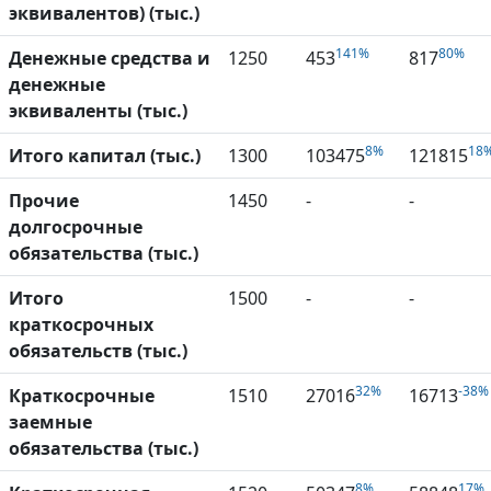
эквивалентов) (тыс.)
141%
80%
Денежные средства и
1250
453
817
денежные
эквиваленты (тыс.)
8%
18
Итого капитал (тыс.)
1300
103475
121815
Прочие
1450
-
-
долгосрочные
обязательства (тыс.)
Итого
1500
-
-
краткосрочных
обязательств (тыс.)
32%
-38%
Краткосрочные
1510
27016
16713
заемные
обязательства (тыс.)
8%
17%