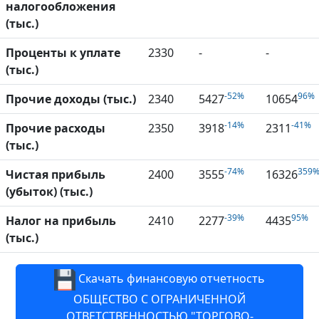
налогообложения
(тыс.)
Проценты к уплате
2330
-
-
(тыс.)
-52%
96%
Прочие доходы (тыс.)
2340
5427
10654
-14%
-41%
Прочие расходы
2350
3918
2311
(тыс.)
-74%
359
Чистая прибыль
2400
3555
16326
(убыток) (тыс.)
-39%
95%
Налог на прибыль
2410
2277
4435
(тыс.)
Скачать финансовую отчетность
ОБЩЕСТВО С ОГРАНИЧЕННОЙ
ОТВЕТСТВЕННОСТЬЮ "ТОРГОВО-