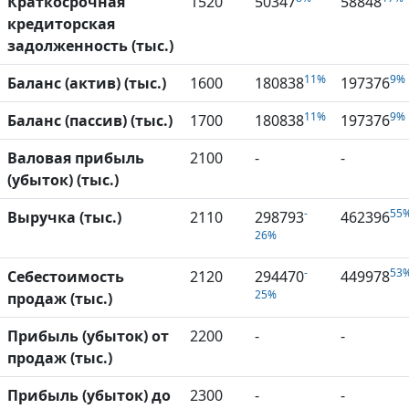
Краткосрочная
1520
50347
58848
кредиторская
задолженность (тыс.)
11%
9%
Баланс (актив) (тыс.)
1600
180838
197376
11%
9%
Баланс (пассив) (тыс.)
1700
180838
197376
Валовая прибыль
2100
-
-
(убыток) (тыс.)
-
55
Выручка (тыс.)
2110
298793
462396
26%
-
53
Себестоимость
2120
294470
449978
25%
продаж (тыс.)
Прибыль (убыток) от
2200
-
-
продаж (тыс.)
Прибыль (убыток) до
2300
-
-