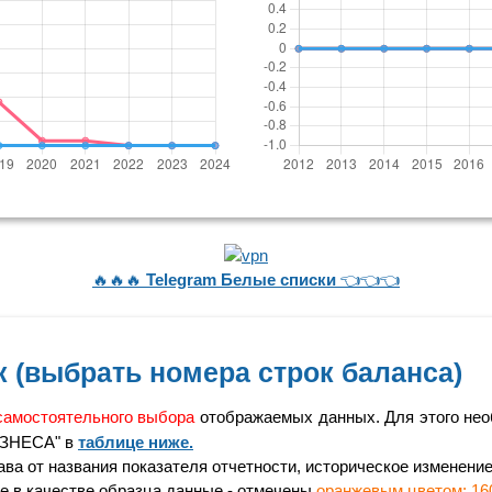
🔥🔥🔥
Telegram Белые списки
👈👈👈
 (выбрать номера строк баланса)
самостоятельного выбора
отображаемых данных. Для этого нео
ИЗНЕСА" в
таблице ниже.
а от названия показателя отчетности, историческое изменение 
 в качестве образца данные - отмечены
оранжевым цветом: 16