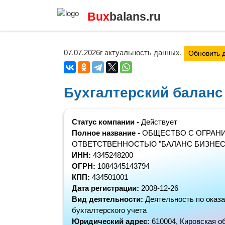
Bux
balans.ru
07.07.2026г актуальность данных.
Обновить 
Бухгалтерский балан
Статус компании -
Действует
Полное название -
ОБЩЕСТВО С ОГРАН
ОТВЕТСТВЕННОСТЬЮ "БАЛАНС БИЗНЕС
ИНН:
4345248200
ОГРН:
1084345143794
КПП:
434501001
Дата регистрации:
2008-12-26
Вид деятельности:
Деятельность по оказа
бухгалтерского учета
Юридический адрес:
610004, Кировская обл