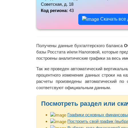
Советская, д. 18
Код региона:
43
Скачать все
Получены данные бухгалтерского баланса
О
базы Росстата и/или Налоговой, которые пре
построены аналитические графики за весь и
Так же проведен автоматический вертикальн
процентного изменения данных строки на ка
расчеты произведены автоматический по
соответсвуют официальным данным.
Посмотреть раздел или ска
Графики основных финансовы
Построить свой график (выбра
Выбрать года финансовой отч