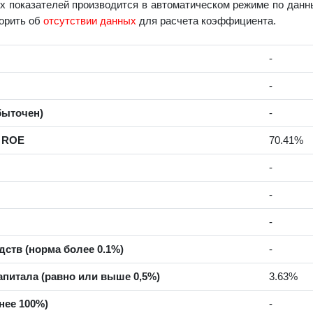
 показателей производится в автоматическом режиме по данны
ворить об
отсутствии данных
для расчета коэффициента.
-
-
быточен)
-
а ROE
70.41%
-
-
-
ств (норма более 0.1%)
-
питала (равно или выше 0,5%)
3.63%
нее 100%)
-