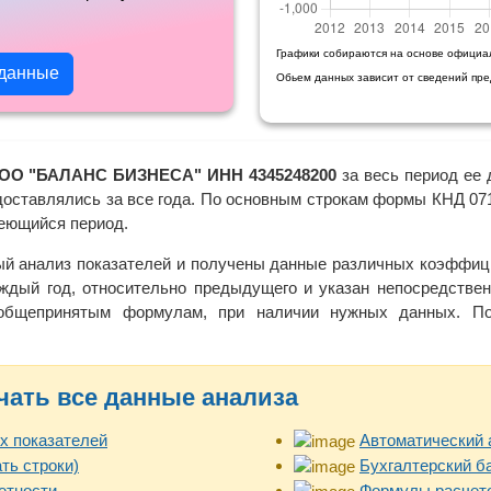
Графики собираются на основе официа
 данные
Обьем данных зависит от сведений пр
ОО "БАЛАНС БИЗНЕСА" ИНН 4345248200
за весь период ее 
доставлялись за все года. По основным строкам формы КНД 071
меющийся период.
ый анализ показателей и получены данные различных коэффици
ждый год, относительно предыдущего и указан непосредствен
 общепринятым формулам, при наличии нужных данных. Пол
чать все данные анализа
х показателей
Автоматический 
ть строки)
Бухгалтерский б
етности
Формулы расчето