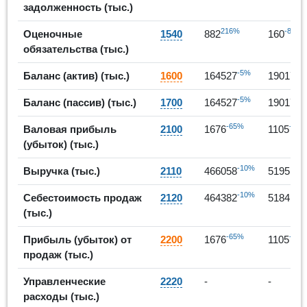
задолженность (тыс.)
216%
-82%
Оценочные
1540
882
160
обязательства (тыс.)
-5%
1
Баланс (актив) (тыс.)
1600
164527
190176
-5%
1
Баланс (пассив) (тыс.)
1700
164527
190176
-65%
-34%
Валовая прибыль
2100
1676
1105
(убыток) (тыс.)
-10%
1
Выручка (тыс.)
2110
466058
519515
-10%
1
Себестоимость продаж
2120
464382
518410
(тыс.)
-65%
-34%
Прибыль (убыток) от
2200
1676
1105
продаж (тыс.)
Управленческие
2220
-
-
расходы (тыс.)