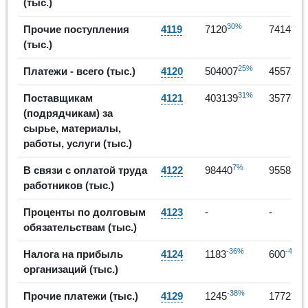
(тыс.)
30%
4%
Прочие поступления
4119
7120
7414
(тыс.)
25%
-
Платежи - всего (тыс.)
4120
504007
455725
31%
-
Поставщикам
4121
403139
357765
(подрядчикам) за
сырье, материалы,
работы, услуги (тыс.)
7%
-3
В связи с оплатой труда
4122
98440
95588
работников (тыс.)
Проценты по долговым
4123
-
-
обязательствам (тыс.)
-36%
-49%
Налога на прибыль
4124
1183
600
организаций (тыс.)
-38%
42%
Прочие платежи (тыс.)
4129
1245
1772