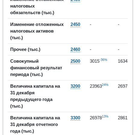
налоговых
обязательств (тыс.)
Изменение отложенных
2450
-
-
налоговых активов
(тыс.)
Прочее (тыс.)
2460
-
-
-36%
-46
Совокупный
2500
3015
1634
финансовый результат
периода (тыс.)
24%
13
Величина капитала на
3200
23963
26978
31 декабря
предыдущего года
(тыс.)
13%
6%
Величина капитала на
3300
26978
28612
31 декабря отчетного
года (тыс.)