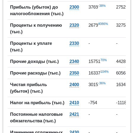
-38%
-27
Прибыль (убыток) до
2300
3769
2752
налогообложения (тыс.)
4086%
22%
Проценты к получению
2320
2679
3275
(тыс.)
Проценты к уплате
2330
-
-
(тыс.)
70%
-72
Прочие доходы (тыс.)
2340
15751
4428
104%
-63
Прочие расходы (тыс.)
2350
16337
6056
-36%
-46
Чистая прибыль
2400
3015
1634
(убыток) (тыс.)
-48
Налог на прибыль (тыс.)
2410
-754
-1118
Постоянные налоговые
2421
-
-
обязательства (тыс.)
Изменение отложенных
2430
-
-