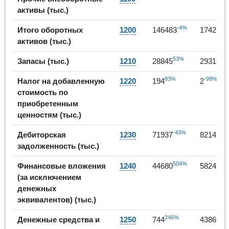
активы (тыс.)
-4%
1
Итого оборотных
1200
146483
174219
активов (тыс.)
53%
2%
Запасы (тыс.)
1210
28845
29316
83%
-99%
Налог на добавленную
1220
194
2
стоимость по
приобретенным
ценностям (тыс.)
-43%
14
Дебиторская
1230
71937
82142
задолженность (тыс.)
504%
30
Финансовые вложения
1240
44680
58242
(за исключением
денежных
эквивалентов) (тыс.)
246%
490
Денежные средства и
1250
744
4386