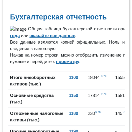
Бухгалтерская отчетность
Общая таблица бухгалтерской отчетности органи
года
или
скачайте все данные
.
Все данные являются копией официальных. Ноль или п
сведения в налоговую.
Нажав на номер строки, можно отобразить изменение пок
нужные и перейдите к
просмотру
.
-18%
-1
Итого внеоборотных
1100
18044
15957
активов (тыс.)
-19%
-1
Основные средства
1150
17814
15812
(тыс.)
85%
-37%
Отложенные налоговые
1180
230
145
активы (тыс.)
Прочие внеоборотные
1190
-
-