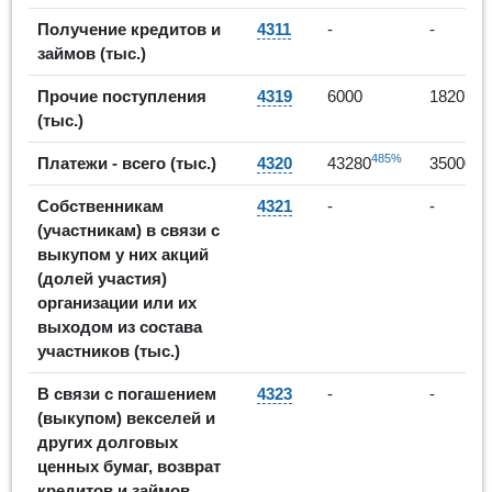
Получение кредитов и
4311
-
-
займов (тыс.)
-70
Прочие поступления
4319
6000
1820
(тыс.)
485%
-1
Платежи - всего (тыс.)
4320
43280
35000
Собственникам
4321
-
-
(участникам) в связи с
выкупом у них акций
(долей участия)
организации или их
выходом из состава
участников (тыс.)
В связи с погашением
4323
-
-
(выкупом) векселей и
других долговых
ценных бумаг, возврат
кредитов и займов