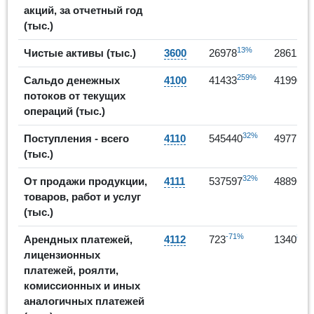
акций, за отчетный год
(тыс.)
13%
6%
Чистые активы (тыс.)
3600
26978
28612
259%
1%
Сальдо денежных
4100
41433
41990
потоков от текущих
операций (тыс.)
32%
-
Поступления - всего
4110
545440
497715
(тыс.)
32%
-
От продажи продукции,
4111
537597
488961
товаров, работ и услуг
(тыс.)
-71%
85%
Арендных платежей,
4112
723
1340
лицензионных
платежей, роялти,
комиссионных и иных
аналогичных платежей