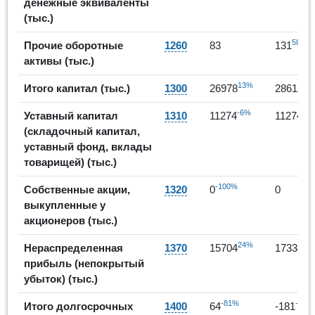
денежные эквиваленты
(тыс.)
58%
Прочие оборотные
1260
83
131
активы (тыс.)
13%
6%
Итого капитал (тыс.)
1300
26978
28612
-6%
0%
Уставный капитал
1310
11274
11274
(складочный капитал,
уставный фонд, вклады
товарищей) (тыс.)
-100%
Собственные акции,
1320
0
0
выкупленные у
акционеров (тыс.)
24%
10
Нераспределенная
1370
15704
17338
прибыль (непокрытый
убыток) (тыс.)
-81%
-383
Итого долгосрочных
1400
64
-181