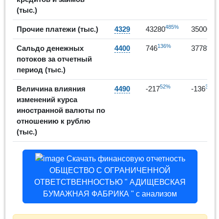
(тыс.)
485%
-1
Прочие платежи (тыс.)
4329
43280
35000
136%
406
Сальдо денежных
4400
746
3778
потоков за отчетный
период (тыс.)
52%
37%
Величина влияния
4490
-217
-136
изменений курса
иностранной валюты по
отношению к рублю
(тыс.)
Скачать финансовую отчетность
ОБЩЕСТВО С ОГРАНИЧЕННОЙ
ОТВЕТСТВЕННОСТЬЮ " АДИЩЕВСКАЯ
БУМАЖНАЯ ФАБРИКА " с анализом