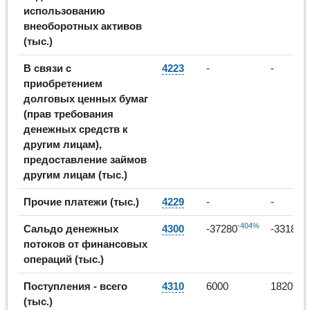
использованию
внеоборотных активов
(тыс.)
В связи с
4223
-
-
приобретением
долговых ценных бумаг
(прав требования
денежных средств к
другим лицам),
предоставление займов
другим лицам (тыс.)
Прочие платежи (тыс.)
4229
-
-
-404%
1
Сальдо денежных
4300
-37280
-33180
потоков от финансовых
операций (тыс.)
-70
Поступления - всего
4310
6000
1820
(тыс.)