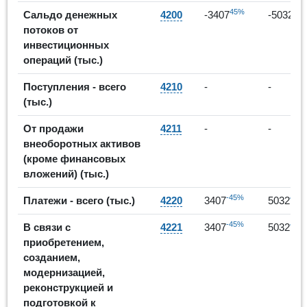
45%
-48
Сальдо денежных
4200
-3407
-5032
потоков от
инвестиционных
операций (тыс.)
Поступления - всего
4210
-
-
(тыс.)
От продажи
4211
-
-
внеоборотных активов
(кроме финансовых
вложений) (тыс.)
-45%
48%
Платежи - всего (тыс.)
4220
3407
5032
-45%
48%
В связи с
4221
3407
5032
приобретением,
созданием,
модернизацией,
реконструкцией и
подготовкой к