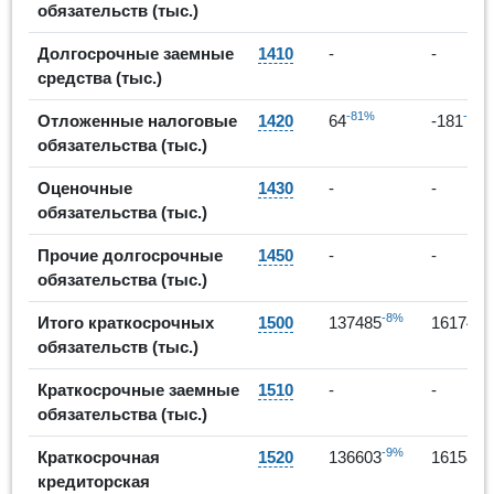
обязательств (тыс.)
Долгосрочные заемные
1410
-
-
средства (тыс.)
-81%
-383
Отложенные налоговые
1420
64
-181
обязательства (тыс.)
Оценочные
1430
-
-
обязательства (тыс.)
Прочие долгосрочные
1450
-
-
обязательства (тыс.)
-8%
1
Итого краткосрочных
1500
137485
161745
обязательств (тыс.)
Краткосрочные заемные
1510
-
-
обязательства (тыс.)
-9%
1
Краткосрочная
1520
136603
161585
кредиторская