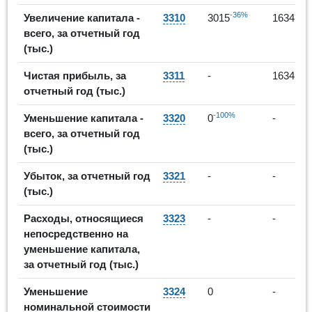
-36%
-46
Увеличение капитала -
3310
3015
1634
всего, за отчетный год
(тыс.)
Чистая прибыль, за
3311
-
1634
отчетный год (тыс.)
-100%
Уменьшение капитала -
3320
0
-
всего, за отчетный год
(тыс.)
Убыток, за отчетный год
3321
-
-
(тыс.)
Расходы, относящиеся
3323
-
-
непосредственно на
уменьшение капитала,
за отчетный год (тыс.)
Уменьшение
3324
0
-
номинальной стоимости