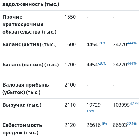
задолженность (тыс.)
Прочие
1550
-
-
краткосрочные
обязательства (тыс.)
-26%
444%
Баланс (актив) (тыс.)
1600
4454
24220
-26%
444%
Баланс (пассив) (тыс.)
1700
4454
24220
Валовая прибыль
2100
-
-
(убыток) (тыс.)
-
427
Выручка (тыс.)
2110
19729
103995
16%
-6%
225%
Себестоимость
2120
26616
86603
продаж (тыс.)