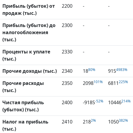
Прибыль (убыток) от
2200
-
-
продаж (тыс.)
Прибыль (убыток) до
2300
-
-
налогообложения
(тыс.)
Проценты к уплате
2330
-
-
(тыс.)
80%
4983%
Прочие доходы (тыс.)
2340
18
915
101%
225%
Прочие расходы
2350
2098
6811
(тыс.)
-52%
214%
Чистая прибыль
2400
-9185
10446
(убыток) (тыс.)
2%
382%
Налог на прибыль
2410
218
1050
(тыс.)