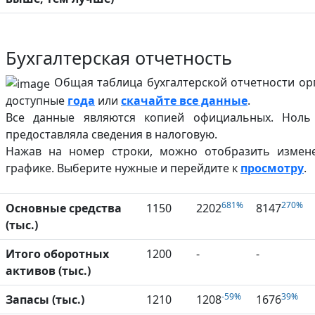
Бухгалтерская отчетность
Общая таблица бухгалтерской отчетности орг
доступные
года
или
скачайте все данные
.
Все данные являются копией официальных. Ноль
предоставляла сведения в налоговую.
Нажав на номер строки, можно отобразить измен
графике. Выберите нужные и перейдите к
просмотру
.
681%
270%
Основные средства
1150
2202
8147
(тыс.)
Итого оборотных
1200
-
-
активов (тыс.)
-59%
39%
Запасы (тыс.)
1210
1208
1676