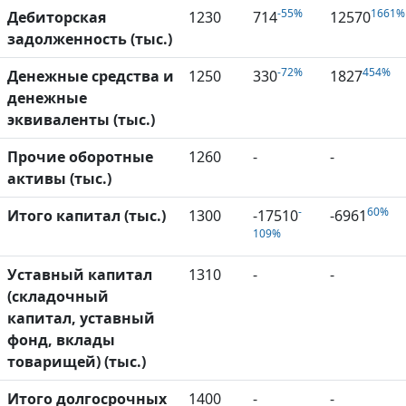
-55%
1661%
Дебиторская
1230
714
12570
задолженность (тыс.)
-72%
454%
Денежные средства и
1250
330
1827
денежные
эквиваленты (тыс.)
Прочие оборотные
1260
-
-
активы (тыс.)
-
60%
Итого капитал (тыс.)
1300
-17510
-6961
109%
Уставный капитал
1310
-
-
(складочный
капитал, уставный
фонд, вклады
товарищей) (тыс.)
Итого долгосрочных
1400
-
-