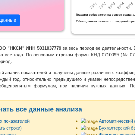
Графики собираются на основе официа
 данные
Обьем данных зависит от сведений пр
ОО "НКСИ" ИНН 5031037779
за весь период ее деятельности. 
за все года. По основным строкам формы КНД 0710099 (№ 071
ериод.
ый анализ показателей и получены данные различных коэффици
ждый год, относительно предыдущего и указан непосредствен
 общепринятым формулам, при наличии нужных данных. Пол
чать все данные анализа
х показателей
Автоматический 
ть строки)
Бухгалтерский б
етности
Формулы расчето