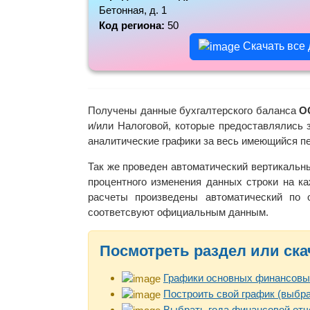
Бетонная, д. 1
Код региона:
50
Скачать все
Получены данные бухгалтерского баланса
О
и/или Налоговой, которые предоставлялись 
аналитические графики за весь имеющийся п
Так же проведен автоматический вертикальн
процентного изменения данных строки на ка
расчеты произведены автоматический по
соответсвуют официальным данным.
Посмотреть раздел или ска
Графики основных финансовы
Построить свой график (выбра
Выбрать года финансовой отч