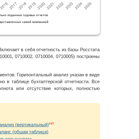
льно поданных годовых отчетов
едоставленных самой компанией
Включает в себя отчетность из базы Росстата
0001, 0710002, 0710004, 0710005) построены
ентов. Горизонтальный анализ указан в виде
но в таблице бухгалтерской отчетности. Все
нота или отсутствие которых, полностью
хит
анализ (вертикальный)
аланс (общая таблица)
в для анализа