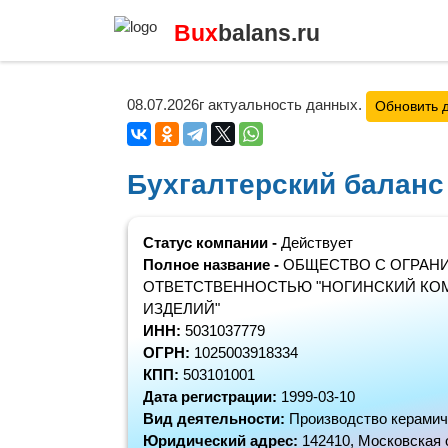
Bux
balans.ru
08.07.2026г актуальность данных.
Обновить 
Бухгалтерский баланс
Статус компании -
Действует
Полное название -
ОБЩЕСТВО С ОГРАН
ОТВЕТСТВЕННОСТЬЮ "НОГИНСКИЙ КО
ИЗДЕЛИЙ"
ИНН:
5031037779
ОГРН:
1025003918334
КПП:
503101001
Дата регистрации:
1999-03-10
Вид деятельности:
Производство керамич
Юридический адрес:
142410, Московская о