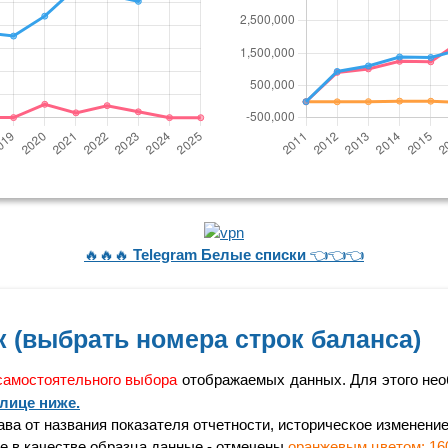
🔥🔥🔥
Telegram Белые списки
👈👈👈
 (выбрать номера строк баланса)
самостоятельного выбора
отображаемых данных. Для этого нео
лице ниже.
а от названия показателя отчетности, историческое изменение 
 в качестве образца данные - отмечены
оранжевым цветом: 16