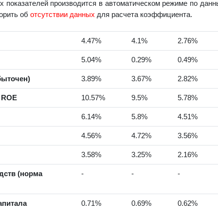
 показателей производится в автоматическом режиме по данны
ворить об
отсутствии данных
для расчета коэффициента.
4.47%
4.1%
2.76%
5.04%
0.29%
0.49%
быточен)
3.89%
3.67%
2.82%
а ROE
10.57%
9.5%
5.78%
6.14%
5.8%
4.51%
4.56%
4.72%
3.56%
3.58%
3.25%
2.16%
дств (норма
-
-
-
апитала
0.71%
0.69%
0.62%