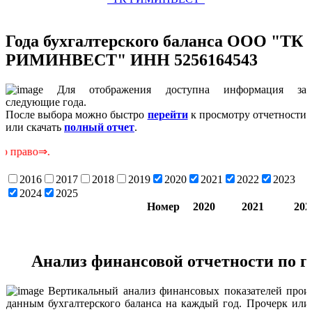
Года бухгалтерского баланса ООО "ТК
РИМИНВЕСТ" ИНН 5256164543
Для отображения доступна информация за
следующие года.
После выбора можно быстро
перейти
к просмотру отчетности
или скачать
полный отчет
.
С
2016
2017
2018
2019
2020
2021
2022
2023
2024
2025
Номер
2020
2021
202
Анализ финансовой отчетности по 
Вертикальный анализ финансовых показателей произ
данным бухгалтерского баланса на каждый год. Прочерк или 