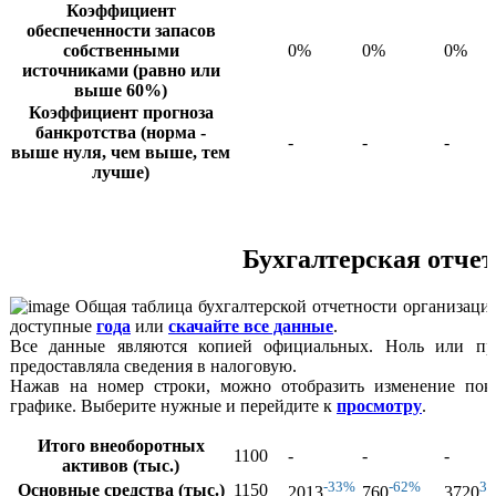
Коэффициент
обеспеченности запасов
собственными
0%
0%
0%
источниками (равно или
выше 60%)
Коэффициент прогноза
банкротства (норма -
-
-
-
выше нуля, чем выше, тем
лучше)
Бухгалтерская отче
Общая таблица бухгалтерской отчетности организации
доступные
года
или
скачайте все данные
.
Все данные являются копией официальных. Ноль или про
предоставляла сведения в налоговую.
Нажав на номер строки, можно отобразить изменение пок
графике. Выберите нужные и перейдите к
просмотру
.
Итого внеоборотных
1100
-
-
-
активов (тыс.)
-33%
-62%
3
Основные средства (тыс.)
1150
2013
760
3720