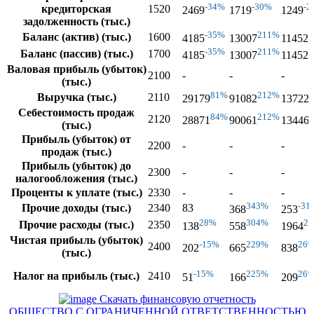
-34%
-30%
-2
кредиторская
1520
2469
1719
1249
задолженность (тыс.)
-35%
211%
-
Баланс (актив) (тыс.)
1600
4185
13007
11452
-35%
211%
-
Баланс (пассив) (тыс.)
1700
4185
13007
11452
Валовая прибыль (убыток)
2100
-
-
-
(тыс.)
81%
212%
Выручка (тыс.)
2110
29179
91082
13722
Себестоимость продаж
84%
212%
2120
28871
90061
13446
(тыс.)
Прибыль (убыток) от
2200
-
-
-
продаж (тыс.)
Прибыль (убыток) до
2300
-
-
-
налогообложения (тыс.)
Проценты к уплате (тыс.)
2330
-
-
-
343%
-31
Прочие доходы (тыс.)
2340
83
368
253
28%
304%
2
Прочие расходы (тыс.)
2350
138
558
1964
Чистая прибыль (убыток)
-15%
229%
26
2400
202
665
838
(тыс.)
-15%
225%
26
Налог на прибыль (тыс.)
2410
51
166
209
Скачать финансовую отчетность
ОБЩЕСТВО С ОГРАНИЧЕННОЙ ОТВЕТСТВЕННОСТЬЮ