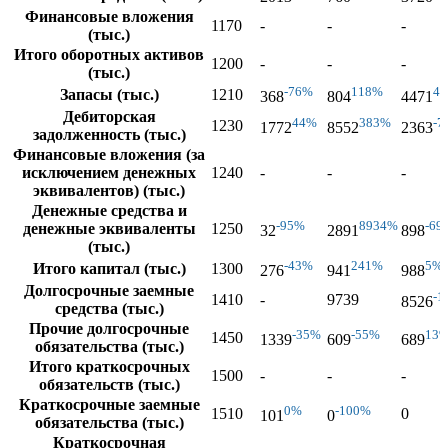
Финансовые вложения
1170
-
-
-
(тыс.)
Итого оборотных активов
1200
-
-
-
(тыс.)
-76%
118%
4
Запасы (тыс.)
1210
368
804
4471
Дебиторская
44%
383%
-7
1230
1772
8552
2363
задолженность (тыс.)
Финансовые вложения (за
исключением денежных
1240
-
-
-
эквивалентов) (тыс.)
Денежные средства и
-95%
8934%
-69
денежные эквиваленты
1250
32
2891
898
(тыс.)
-43%
241%
5%
Итого капитал (тыс.)
1300
276
941
988
Долгосрочные заемные
-1
1410
-
9739
8526
средства (тыс.)
Прочие долгосрочные
-35%
-55%
13
1450
1339
609
689
обязательства (тыс.)
Итого краткосрочных
1500
-
-
-
обязательств (тыс.)
Краткосрочные заемные
0%
-100%
1510
0
101
0
обязательства (тыс.)
Краткосрочная