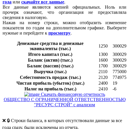
года
или
скачайте все данные
.
Все данные являются копией официальных. Ноль или
прочерк означают, что организация не предоставляла
сведения в налоговую.
Нажав на номер строки, можно отобразить изменение
показателя по годам на дополнительном графике. Выберите
нужные и перейдите к
просмотру
.
Денежные средства и денежные
1250
300029
эквиваленты (тыс.)
Итого капитал (тыс.)
1300
300029
Баланс (актив) (тыс.)
1600
300029
Баланс (пассив) (тыс.)
1700
300029
Выручка (тыс.)
2110
775000
Себестоимость продаж (тыс.)
2120
774975
Чистая прибыль (убыток) (тыс.)
2400
19
Налог на прибыль (тыс.)
2410
-6
Скачать финансовую отчетность
ОБЩЕСТВО С ОГРАНИЧЕННОЙ ОТВЕТСТВЕННОСТЬЮ
"РЕСУРС СТРОЙ" с анализом
❌ 🔒 Строки баланса, в которых отсутствовали данные за все
года сразу, были исключены из отчета.