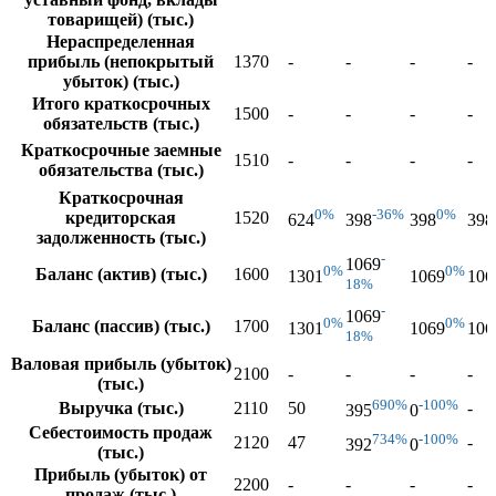
товарищей) (тыс.)
Нераспределенная
прибыль (непокрытый
1370
-
-
-
-
убыток) (тыс.)
Итого краткосрочных
1500
-
-
-
-
обязательств (тыс.)
Краткосрочные заемные
1510
-
-
-
-
обязательства (тыс.)
Краткосрочная
0%
-36%
0%
кредиторская
1520
624
398
398
398
задолженность (тыс.)
-
1069
0%
0%
Баланс (актив) (тыс.)
1600
1301
1069
106
18%
-
1069
0%
0%
Баланс (пассив) (тыс.)
1700
1301
1069
106
18%
Валовая прибыль (убыток)
2100
-
-
-
-
(тыс.)
690%
-100%
Выручка (тыс.)
2110
50
-
395
0
Себестоимость продаж
734%
-100%
2120
47
-
392
0
(тыс.)
Прибыль (убыток) от
2200
-
-
-
-
продаж (тыс.)