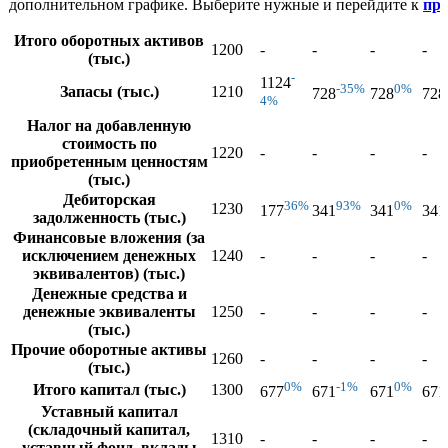
дополнительном графике. Выберите нужные и перейдите к
пр
Итого оборотных активов
1200
-
-
-
-
(тыс.)
-
1124
-35%
0%
Запасы (тыс.)
1210
728
728
728
4%
Налог на добавленную
стоимость по
1220
-
-
-
-
приобретенным ценностям
(тыс.)
Дебиторская
36%
93%
0%
1230
177
341
341
341
задолженность (тыс.)
Финансовые вложения (за
исключением денежных
1240
-
-
-
-
эквивалентов) (тыс.)
Денежные средства и
денежные эквиваленты
1250
-
-
-
-
(тыс.)
Прочие оборотные активы
1260
-
-
-
-
(тыс.)
0%
-1%
0%
Итого капитал (тыс.)
1300
677
671
671
671
Уставный капитал
(складочный капитал,
1310
-
-
-
-
уставный фонд, вклады