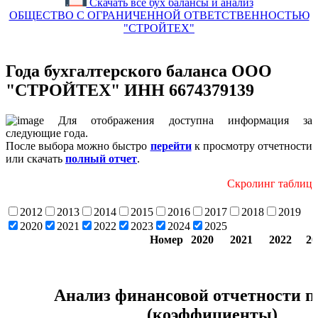
Скачать все бух балансы и анализ
ОБЩЕСТВО С ОГРАНИЧЕННОЙ ОТВЕТСТВЕННОСТЬЮ
"СТРОЙТЕХ"
Года бухгалтерского баланса ООО
"СТРОЙТЕХ" ИНН 6674379139
Для отображения доступна информация за
следующие года.
После выбора можно быстро
перейти
к просмотру отчетности
или скачать
полный отчет
.
Скролинг таблицы ⇐лево п
2012
2013
2014
2015
2016
2017
2018
2019
2020
2021
2022
2023
2024
2025
Номер
2020
2021
2022
20
Анализ финансовой отчетности п
(коэффициенты)