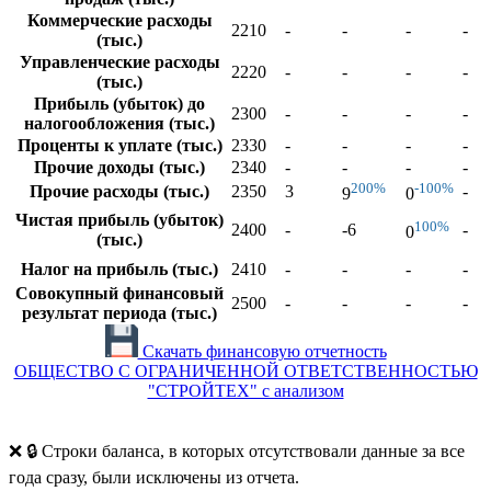
Коммерческие расходы
2210
-
-
-
-
(тыс.)
Управленческие расходы
2220
-
-
-
-
(тыс.)
Прибыль (убыток) до
2300
-
-
-
-
налогообложения (тыс.)
Проценты к уплате (тыс.)
2330
-
-
-
-
Прочие доходы (тыс.)
2340
-
-
-
-
200%
-100%
Прочие расходы (тыс.)
2350
3
-
9
0
Чистая прибыль (убыток)
100%
2400
-
-6
-
0
(тыс.)
Налог на прибыль (тыс.)
2410
-
-
-
-
Совокупный финансовый
2500
-
-
-
-
результат периода (тыс.)
Скачать финансовую отчетность
ОБЩЕСТВО С ОГРАНИЧЕННОЙ ОТВЕТСТВЕННОСТЬЮ
"СТРОЙТЕХ" с анализом
❌ 🔒 Строки баланса, в которых отсутствовали данные за все
года сразу, были исключены из отчета.