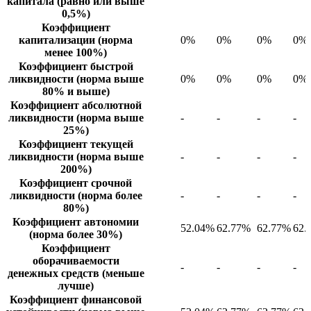
капитала (равно или выше
0,5%)
Коэффициент
капитализации (норма
0%
0%
0%
0%
менее 100%)
Коэффициент быстрой
ликвидности (норма выше
0%
0%
0%
0%
80% и выше)
Коэффициент абсолютной
ликвидности (норма выше
-
-
-
-
25%)
Коэффициент текущей
ликвидности (норма выше
-
-
-
-
200%)
Коэффициент срочной
ликвидности (норма более
-
-
-
-
80%)
Коэффициент автономии
52.04%
62.77%
62.77%
62.
(норма более 30%)
Коэффициент
оборачиваемости
-
-
-
-
денежных средств (меньше
лучше)
Коэффициент финансовой