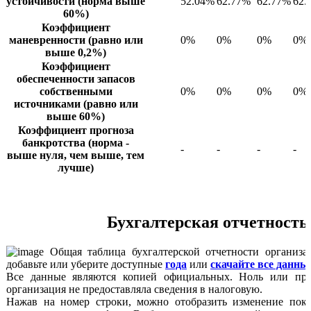
устойчивости (норма выше
52.04%
62.77%
62.77%
62.
60%)
Коэффициент
маневренности (равно или
0%
0%
0%
0%
выше 0,2%)
Коэффициент
обеспеченности запасов
собственными
0%
0%
0%
0%
источниками (равно или
выше 60%)
Коэффициент прогноза
банкротства (норма -
-
-
-
-
выше нуля, чем выше, тем
лучше)
Бухгалтерская отчетность
Общая таблица бухгалтерской отчетности организа
добавьте или уберите доступные
года
или
скачайте все данны
Все данные являются копией официальных. Ноль или про
организация не предоставляла сведения в налоговую.
Нажав на номер строки, можно отобразить изменение пока