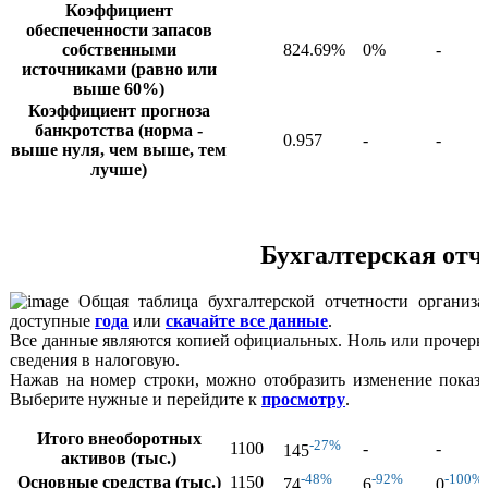
Коэффициент
обеспеченности запасов
собственными
824.69%
0%
-
источниками (равно или
выше 60%)
Коэффициент прогноза
банкротства (норма -
0.957
-
-
выше нуля, чем выше, тем
лучше)
Бухгалтерская отч
Общая таблица бухгалтерской отчетности организа
доступные
года
или
скачайте все данные
.
Все данные являются копией официальных. Ноль или прочерк о
сведения в налоговую.
Нажав на номер строки, можно отобразить изменение показа
Выберите нужные и перейдите к
просмотру
.
Итого внеоборотных
-27%
1100
-
-
145
активов (тыс.)
-48%
-92%
-100%
Основные средства (тыс.)
1150
74
6
0