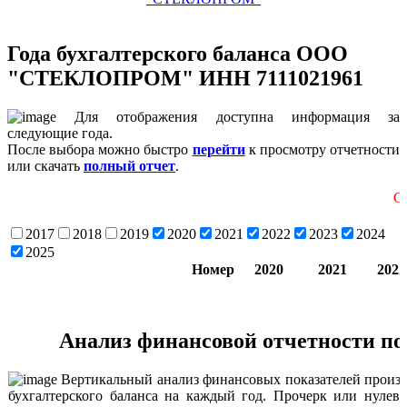
Года бухгалтерского баланса ООО
"СТЕКЛОПРОМ" ИНН 7111021961
Для отображения доступна информация за
следующие года.
После выбора можно быстро
перейти
к просмотру отчетности
или скачать
полный отчет
.
Скролинг т
2017
2018
2019
2020
2021
2022
2023
2024
2025
Номер
2020
2021
2022
Анализ финансовой отчетности по
Вертикальный анализ финансовых показателей произв
бухгалтерского баланса на каждый год. Прочерк или нулево