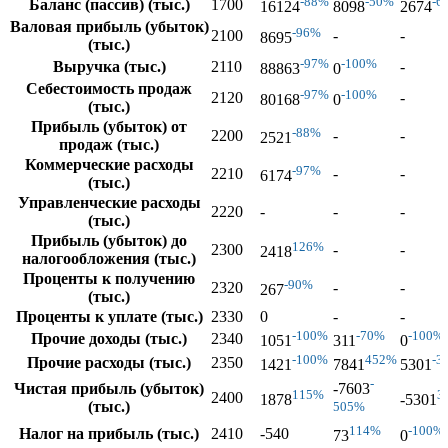
-88%
-50%
-6
Баланс (пассив) (тыс.)
1700
16124
8098
2674
Валовая прибыль (убыток)
-96%
2100
-
-
8695
(тыс.)
-97%
-100%
Выручка (тыс.)
2110
-
88863
0
Себестоимость продаж
-97%
-100%
2120
-
80168
0
(тыс.)
Прибыль (убыток) от
-88%
2200
-
-
2521
продаж (тыс.)
Коммерческие расходы
-97%
2210
-
-
6174
(тыс.)
Управленческие расходы
2220
-
-
-
(тыс.)
Прибыль (убыток) до
126%
2300
-
-
2418
налогообложения (тыс.)
Проценты к получению
-90%
2320
-
-
267
(тыс.)
Проценты к уплате (тыс.)
2330
0
-
-
-100%
-70%
-100%
Прочие доходы (тыс.)
2340
1051
311
0
-100%
452%
-3
Прочие расходы (тыс.)
2350
1421
7841
5301
-
Чистая прибыль (убыток)
-7603
115%
3
2400
1878
-5301
(тыс.)
505%
114%
-100%
Налог на прибыль (тыс.)
2410
-540
73
0