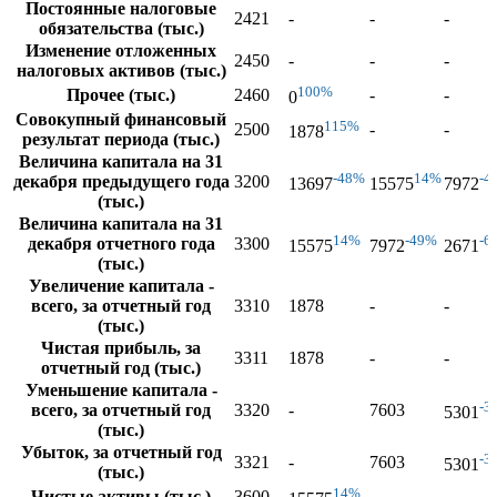
Постоянные налоговые
2421
-
-
-
обязательства (тыс.)
Изменение отложенных
2450
-
-
-
налоговых активов (тыс.)
100%
Прочее (тыс.)
2460
-
-
0
Совокупный финансовый
115%
2500
-
-
1878
результат периода (тыс.)
Величина капитала на 31
-48%
14%
-4
декабря предыдущего года
3200
13697
15575
7972
(тыс.)
Величина капитала на 31
14%
-49%
-6
декабря отчетного года
3300
15575
7972
2671
(тыс.)
Увеличение капитала -
всего, за отчетный год
3310
1878
-
-
(тыс.)
Чистая прибыль, за
3311
1878
-
-
отчетный год (тыс.)
Уменьшение капитала -
-3
всего, за отчетный год
3320
-
7603
5301
(тыс.)
Убыток, за отчетный год
-3
3321
-
7603
5301
(тыс.)
14%
Чистые активы (тыс.)
3600
-
-