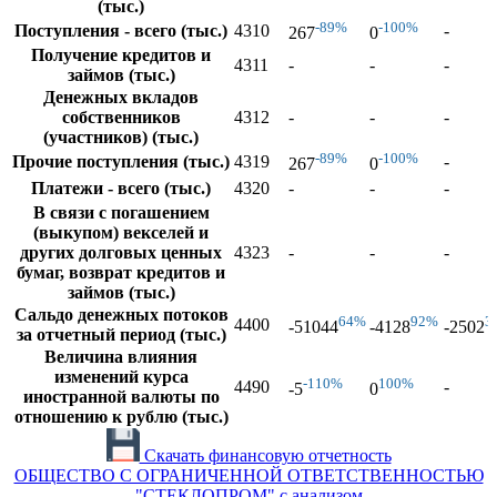
(тыс.)
-89%
-100%
Поступления - всего (тыс.)
4310
-
267
0
Получение кредитов и
4311
-
-
-
займов (тыс.)
Денежных вкладов
собственников
4312
-
-
-
(участников) (тыс.)
-89%
-100%
Прочие поступления (тыс.)
4319
-
267
0
Платежи - всего (тыс.)
4320
-
-
-
В связи с погашением
(выкупом) векселей и
других долговых ценных
4323
-
-
-
бумаг, возврат кредитов и
займов (тыс.)
Сальдо денежных потоков
64%
92%
3
4400
-51044
-4128
-2502
за отчетный период (тыс.)
Величина влияния
изменений курса
-110%
100%
4490
-
-5
0
иностранной валюты по
отношению к рублю (тыс.)
Скачать финансовую отчетность
ОБЩЕСТВО С ОГРАНИЧЕННОЙ ОТВЕТСТВЕННОСТЬЮ
"СТЕКЛОПРОМ" с анализом