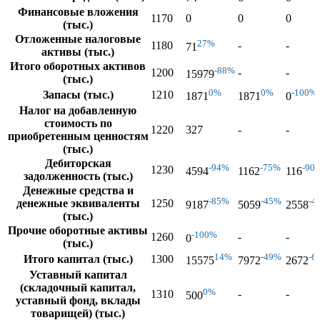
Финансовые вложения
1170
0
0
0
(тыс.)
Отложенные налоговые
27%
1180
-
-
71
активы (тыс.)
Итого оборотных активов
-88%
1200
-
-
15979
(тыс.)
0%
0%
-100%
Запасы (тыс.)
1210
1871
1871
0
Налог на добавленную
стоимость по
1220
327
-
-
приобретенным ценностям
(тыс.)
Дебиторская
-94%
-75%
-90
1230
4594
1162
116
задолженность (тыс.)
Денежные средства и
-85%
-45%
-4
денежные эквиваленты
1250
9187
5059
2558
(тыс.)
Прочие оборотные активы
-100%
1260
-
-
0
(тыс.)
14%
-49%
-6
Итого капитал (тыс.)
1300
15575
7972
2672
Уставный капитал
(складочный капитал,
0%
1310
-
-
500
уставный фонд, вклады
товарищей) (тыс.)