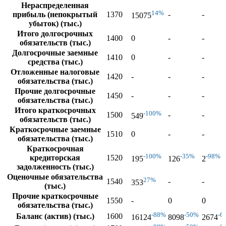
Нераспределенная
14%
прибыль (непокрытый
1370
-
-
15075
убыток) (тыс.)
Итого долгосрочных
1400
0
-
-
обязательств (тыс.)
Долгосрочные заемные
1410
0
-
-
средства (тыс.)
Отложенные налоговые
1420
-
-
-
обязательства (тыс.)
Прочие долгосрочные
1450
-
-
-
обязательства (тыс.)
Итого краткосрочных
-100%
1500
-
-
549
обязательств (тыс.)
Краткосрочные заемные
1510
0
-
-
обязательства (тыс.)
Краткосрочная
-100%
-35%
-98%
кредиторская
1520
195
126
2
задолженность (тыс.)
Оценочные обязательства
27%
1540
-
-
353
(тыс.)
Прочие краткосрочные
1550
-
0
0
обязательства (тыс.)
-88%
-50%
-6
Баланс (актив) (тыс.)
1600
16124
8098
2674