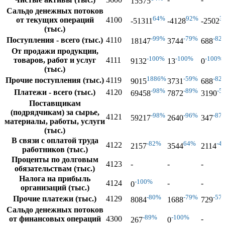
15575
Сальдо денежных потоков
64%
92%
3
от текущих операций
4100
-51311
-4128
-2502
(тыс.)
-99%
-79%
-82
Поступления - всего (тыс.)
4110
18147
3744
688
От продажи продукции,
-100%
-100%
-100%
товаров, работ и услуг
4111
9132
13
0
(тыс.)
1886%
-59%
-82
Прочие поступления (тыс.)
4119
9015
3731
688
-98%
-89%
-5
Платежи - всего (тыс.)
4120
69458
7872
3190
Поставщикам
(подрядчикам) за сырье,
-98%
-96%
-87
4121
59217
2640
347
материалы, работы, услуги
(тыс.)
В связи с оплатой труда
-82%
64%
-4
4122
2157
3544
2114
работников (тыс.)
Проценты по долговым
4123
-
-
-
обязательствам (тыс.)
Налога на прибыль
-100%
4124
-
-
0
организаций (тыс.)
-80%
-79%
-57
Прочие платежи (тыс.)
4129
8084
1688
729
Сальдо денежных потоков
-89%
-100%
от финансовых операций
4300
-
267
0