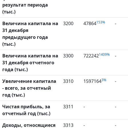
результат периода
(тыс.)
153%
Величина капитала на
3200
47864
-
31 декабря
предыдущего года
(тыс.)
1409%
Величина капитала на
3300
722242
-
31 декабря отчетного
года (тыс.)
3%
Увеличение капитала
3310
1597164
-
- всего, за отчетный
год (тыс.)
Чистая прибыль, за
3311
-
-
отчетный год (тыс.)
Доходы, относящиеся
3313
-
-