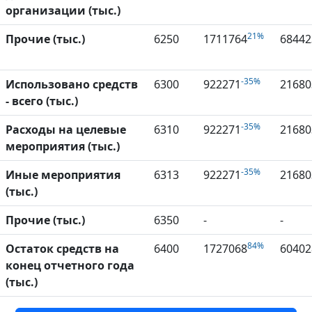
организации (тыс.)
21%
Прочие (тыс.)
6250
1711764
68442
-35%
Использовано средств
6300
922271
21680
- всего (тыс.)
-35%
Расходы на целевые
6310
922271
21680
мероприятия (тыс.)
-35%
Иные мероприятия
6313
922271
21680
(тыс.)
Прочие (тыс.)
6350
-
-
84%
Остаток средств на
6400
1727068
60402
конец отчетного года
(тыс.)