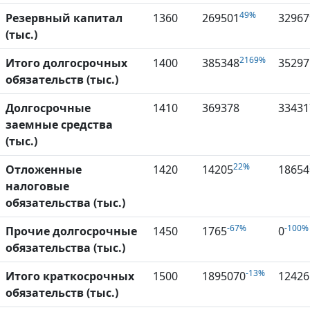
49%
Резервный капитал
1360
269501
32967
(тыс.)
2169%
Итого долгосрочных
1400
385348
35297
обязательств (тыс.)
Долгосрочные
1410
369378
33431
заемные средства
(тыс.)
22%
Отложенные
1420
14205
18654
налоговые
обязательства (тыс.)
-67%
-100%
Прочие долгосрочные
1450
1765
0
обязательства (тыс.)
-13%
Итого краткосрочных
1500
1895070
12426
обязательств (тыс.)