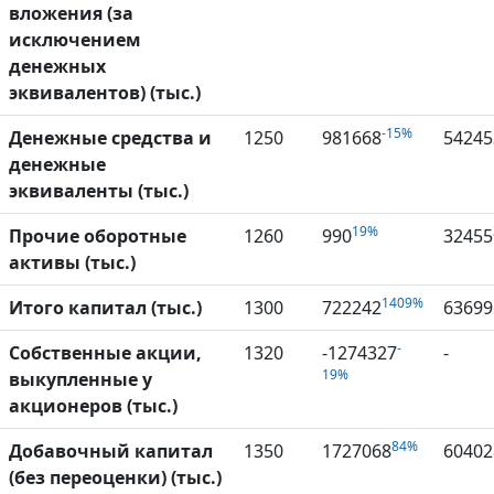
вложения (за
исключением
денежных
эквивалентов) (тыс.)
-15%
Денежные средства и
1250
981668
54245
денежные
эквиваленты (тыс.)
19%
Прочие оборотные
1260
990
32455
активы (тыс.)
1409%
Итого капитал (тыс.)
1300
722242
63699
-
Собственные акции,
1320
-1274327
-
19%
выкупленные у
акционеров (тыс.)
84%
Добавочный капитал
1350
1727068
60402
(без переоценки) (тыс.)