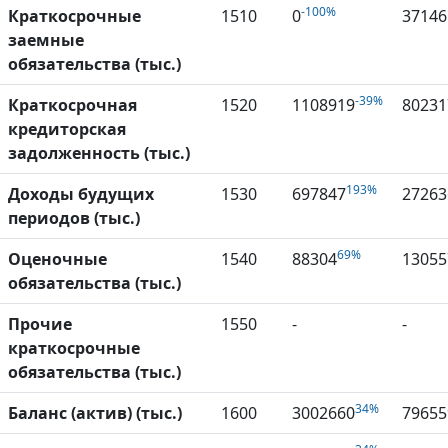
-100%
Краткосрочные
1510
0
37146
заемные
обязательства (тыс.)
-39%
Краткосрочная
1520
1108919
80231
кредиторская
задолженность (тыс.)
193%
Доходы будущих
1530
697847
27263
периодов (тыс.)
69%
Оценочные
1540
88304
13055
обязательства (тыс.)
Прочие
1550
-
-
краткосрочные
обязательства (тыс.)
34%
Баланс (актив) (тыс.)
1600
3002660
79655