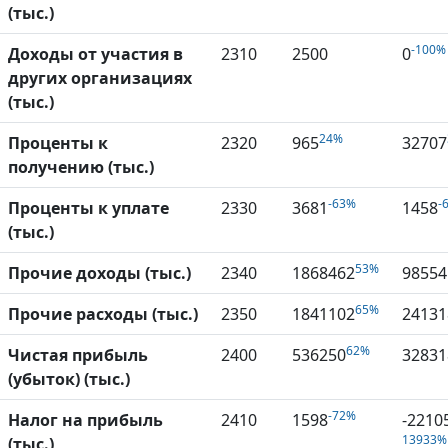
(тыс.)
-100%
Доходы от участия в
2310
2500
0
других организациях
(тыс.)
24%
Проценты к
2320
965
32707
получению (тыс.)
-63%
-
Проценты к уплате
2330
3681
1458
(тыс.)
53%
Прочие доходы (тыс.)
2340
1868462
98554
65%
Прочие расходы (тыс.)
2350
1841102
24131
62%
Чистая прибыль
2400
536250
32831
(убыток) (тыс.)
-72%
Налог на прибыль
2410
1598
-2210
13933%
(тыс.)