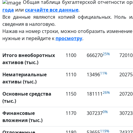
Общая таблица бухгалтерской отчетности ор
года
или
скачайте все данные
.
Все данные являются копией официальных. Ноль ил
сведения в налоговую.
Нажав на номер строки, можно отобразить изменение
нужные и перейдите к
просмотру
.
25%
Итого внеоборотных
1100
666270
72010
активов (тыс.)
11%
Нематериальные
1110
13496
20275
активы (тыс.)
26%
Основные средства
1150
181111
20720
(тыс.)
0%
Финансовые
1170
307237
30723
вложения (тыс.)
119%
Отложенные
1180
53655
74327