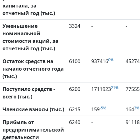
капитала, за
отчетный год (тыс.)
Уменьшение
3324
-
-
номинальной
стоимости акций, за
отчетный год (тыс.)
0%
Остаток средств на
6100
937416
45274
начало отчетного года
(тыс.)
21%
Поступило средств -
6200
1711923
77555
всего (тыс.)
-5%
3%
Членские взносы (тыс.)
6215
159
164
Прибыль от
6240
-
91118
предпринимательской
деятельности