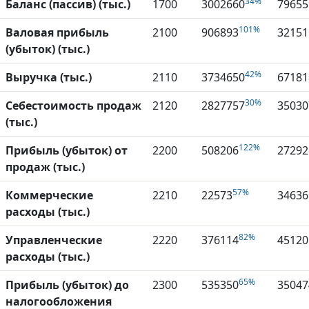
34%
Баланс (пассив) (тыс.)
1700
3002660
79655
101%
Валовая прибыль
2100
906893
32151
(убыток) (тыс.)
42%
Выручка (тыс.)
2110
3734650
67181
30%
Себестоимость продаж
2120
2827757
35030
(тыс.)
122%
Прибыль (убыток) от
2200
508206
27292
продаж (тыс.)
57%
Коммерческие
2210
22573
34636
расходы (тыс.)
82%
Управленческие
2220
376114
45120
расходы (тыс.)
65%
Прибыль (убыток) до
2300
535350
35047
налогообложения