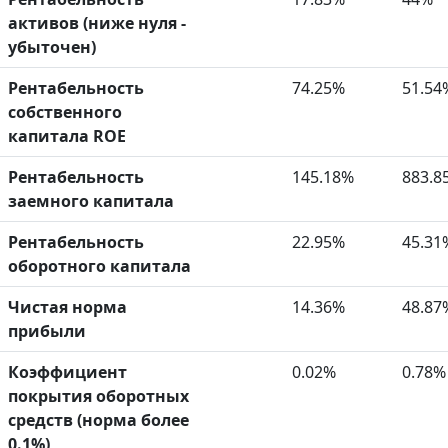
активов (ниже нуля -
убыточен)
Рентабельность
74.25%
51.54
собственного
капитала ROE
Рентабельность
145.18%
883.8
заемного капитала
Рентабельность
22.95%
45.31
оборотного капитала
Чистая норма
14.36%
48.87
прибыли
Коэффициент
0.02%
0.78%
покрытия оборотных
средств (норма более
0.1%)