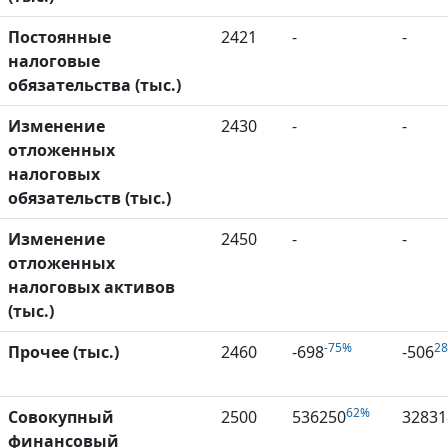
Постоянные
2421
-
-
налоговые
обязательства (тыс.)
Изменение
2430
-
-
отложенных
налоговых
обязательств (тыс.)
Изменение
2450
-
-
отложенных
налоговых активов
(тыс.)
-75%
2
Прочее (тыс.)
2460
-698
-506
62%
Совокупный
2500
536250
32831
финансовый