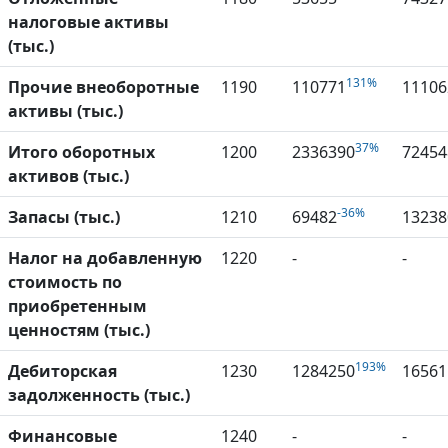
налоговые активы
(тыс.)
131%
Прочие внеоборотные
1190
110771
11106
активы (тыс.)
37%
Итого оборотных
1200
2336390
72454
активов (тыс.)
-36%
Запасы (тыс.)
1210
69482
13238
Налог на добавленную
1220
-
-
стоимость по
приобретенным
ценностям (тыс.)
193%
Дебиторская
1230
1284250
16561
задолженность (тыс.)
Финансовые
1240
-
-