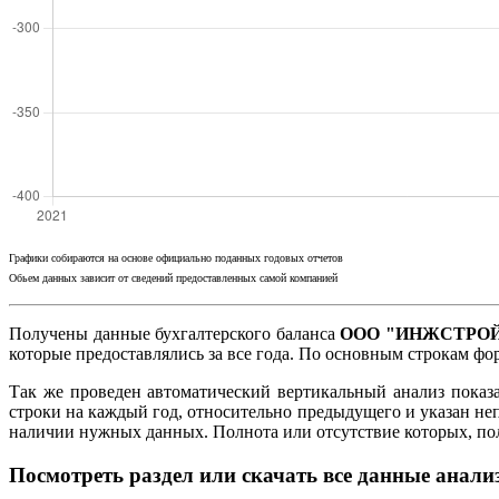
Графики собираются на основе официально поданных годовых отчетов
Обьем данных зависит от сведений предоставленных самой компанией
Получены данные бухгалтерского баланса
ООО "ИНЖСТРОЙК
которые предоставлялись за все года. По основным строкам ф
Так же проведен автоматический вертикальный анализ показ
строки на каждый год, относительно предыдущего и указан не
наличии нужных данных. Полнота или отсутствие которых, п
Посмотреть раздел или скачать все данные анали