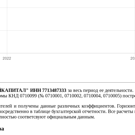
АПИТАЛ" ИНН 7713487333
за весь период ее деятельности.
ормы КНД 0710099 (№ 0710001, 0710002, 0710004, 0710005) пост
ателей и получены данные различных коэффициентов. Горизон
посредственно в таблице бухгалтерской отчетности. Все расче
олностью соответсвуют официальным данным.
за