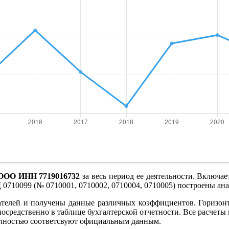
ОО ИНН 7719016732
за весь период ее деятельности. Включае
 0710099 (№ 0710001, 0710002, 0710004, 0710005) построены ан
ателей и получены данные различных коэффициентов. Горизон
посредственно в таблице бухгалтерской отчетности. Все расче
олностью соответсвуют официальным данным.