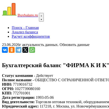
Bux
balans.ru
Поиск - Главная
Анализ баланса
Расчет коэффициентов
23.06.2026г актуальность данных.
Обновить данные
Бухгалтерский баланс "ФИРМА К И К
Статус компании -
Действует
Полное название -
ОБЩЕСТВО С ОГРАНИЧЕННОЙ ОТВЕТ
ИНН:
7719016732
ОГРН:
1027739080160
КПП:
772701001
Дата регистрации:
1993-05-06
Вид деятельности:
Торговля оптовая техникой, оборудование
Юридический адрес:
117218, г. Москва, ул. Новочерёмушкинская