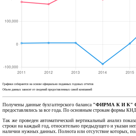
Графики собираются на основе официально поданных годовых отчетов
Обьем данных зависит от сведений предоставленных самой компанией
Получены данные бухгалтерского баланса
"ФИРМА К И К" О
предоставлялись за все года. По основным строкам формы КНД
Так же проведен автоматический вертикальный анализ показ
строки на каждый год, относительно предыдущего и указан не
наличии нужных данных. Полнота или отсутствие которых, п