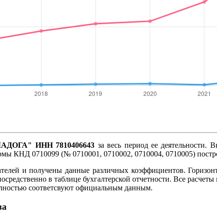
АДОГА" ИНН 7810406643
за весь период ее деятельности. В
ормы КНД 0710099 (№ 0710001, 0710002, 0710004, 0710005) пост
ателей и получены данные различных коэффициентов. Горизон
посредственно в таблице бухгалтерской отчетности. Все расче
олностью соответсвуют официальным данным.
за