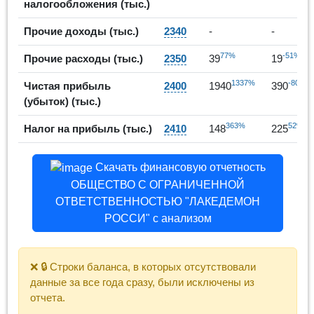
налогообложения (тыс.)
Прочие доходы (тыс.)
2340
-
-
77%
-51%
Прочие расходы (тыс.)
2350
39
19
1337%
-80%
Чистая прибыль
2400
1940
390
(убыток) (тыс.)
363%
52%
Налог на прибыль (тыс.)
2410
148
225
Скачать финансовую отчетность
ОБЩЕСТВО С ОГРАНИЧЕННОЙ
ОТВЕТСТВЕННОСТЬЮ "ЛАКЕДЕМОН
РОССИ" с анализом
❌ 🔒 Строки баланса, в которых отсутствовали
данные за все года сразу, были исключены из
отчета.