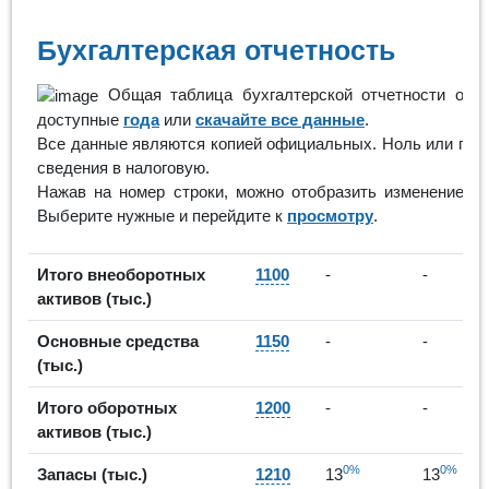
Бухгалтерская отчетность
Общая таблица бухгалтерской отчетности орга
доступные
года
или
скачайте все данные
.
Все данные являются копией официальных. Ноль или проч
сведения в налоговую.
Нажав на номер строки, можно отобразить изменение по
Выберите нужные и перейдите к
просмотру
.
Итого внеоборотных
1100
-
-
активов (тыс.)
Основные средства
1150
-
-
(тыс.)
Итого оборотных
1200
-
-
активов (тыс.)
0%
0%
Запасы (тыс.)
1210
13
13