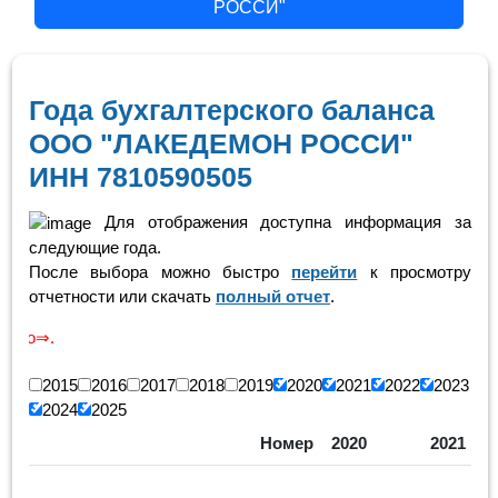
РОССИ"
Года бухгалтерского баланса
ООО "ЛАКЕДЕМОН РОССИ"
ИНН 7810590505
Для отображения доступна информация за
следующие года.
После выбора можно быстро
перейти
к просмотру
отчетности или скачать
полный отчет
.
Скролинг
2015
2016
2017
2018
2019
2020
2021
2022
2023
2024
2025
Номер
2020
2021