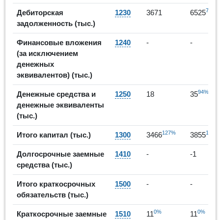
78%
Дебиторская
1230
3671
6525
задолженность (тыс.)
Финансовые вложения
1240
-
-
(за исключением
денежных
эквивалентов) (тыс.)
94%
Денежные средства и
1250
18
35
денежные эквиваленты
(тыс.)
127%
11%
Итого капитал (тыс.)
1300
3466
3855
Долгосрочные заемные
1410
-
-1
средства (тыс.)
Итого краткосрочных
1500
-
-
обязательств (тыс.)
0%
0%
Краткосрочные заемные
1510
11
11