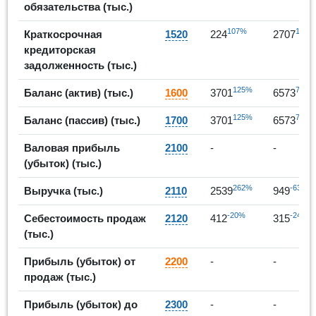
обязательства (тыс.)
107%
1108
Краткосрочная
1520
224
2707
кредиторская
задолженность (тыс.)
125%
78%
Баланс (актив) (тыс.)
1600
3701
6573
125%
78%
Баланс (пассив) (тыс.)
1700
3701
6573
Валовая прибыль
2100
-
-
(убыток) (тыс.)
262%
-63%
Выручка (тыс.)
2110
2539
949
-20%
-24%
Себестоимость продаж
2120
412
315
(тыс.)
Прибыль (убыток) от
2200
-
-
продаж (тыс.)
Прибыль (убыток) до
2300
-
-